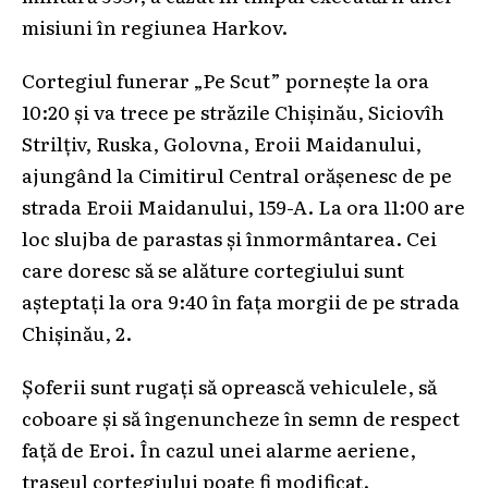
misiuni în regiunea Harkov.
Cortegiul funerar „Pe Scut” pornește la ora
10:20 și va trece pe străzile Chișinău, Siciovîh
Strilțiv, Ruska, Golovna, Eroii Maidanului,
ajungând la Cimitirul Central orășenesc de pe
strada Eroii Maidanului, 159-A. La ora 11:00 are
loc slujba de parastas și înmormântarea. Cei
care doresc să se alăture cortegiului sunt
așteptați la ora 9:40 în fața morgii de pe strada
Chișinău, 2.
Șoferii sunt rugați să oprească vehiculele, să
coboare și să îngenuncheze în semn de respect
față de Eroi. În cazul unei alarme aeriene,
traseul cortegiului poate fi modificat.