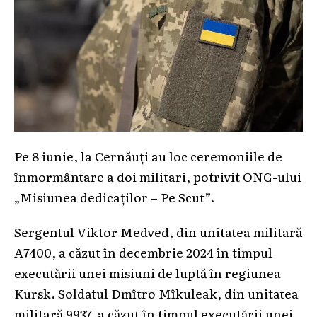
Pe 8 iunie, la Cernăuți au loc ceremoniile de
înmormântare a doi militari, potrivit ONG-ului
„Misiunea dedicaților – Pe Scut”.
Sergentul Viktor Medved, din unitatea militară
А7400, a căzut în decembrie 2024 în timpul
executării unei misiuni de luptă în regiunea
Kursk. Soldatul Dmîtro Mîkuleak, din unitatea
militară 9937, a căzut în timpul executării unei