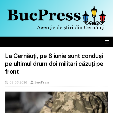
La Cernăuți, pe 8 iunie sunt conduși
pe ultimul drum doi militari căzuți pe
front
08.06.2026
BucPress