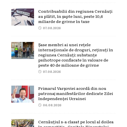
Contribuabilii din regiunea Cernăuți
au plătit, în șapte luni, peste 10,6
miliarde de grivne în taxe
07.08.2026
Șase membri ai unei rețele
internaționale de droguri, reținuți în
regiunea Cernăuți: substanțe
psihotrope confiscate în valoare de
peste 40 de milioane de grivne
07.08.2026
Primarul Varșoviei acordă din nou
patronaj manifestărilor dedicate Zilei
Independenței Ucrainei
06.08.2026
Cernăuțiul s-a clasat pe locul al doilea
în competiția „Capitala Tineretului