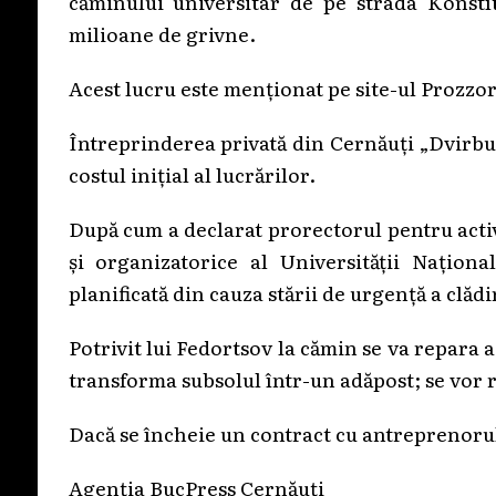
căminului universitar de pe strada Konstît
milioane de grivne.
Acest lucru este menționat pe site-ul Prozzo
Întreprinderea privată din Cernăuți „Dvirbud”
costul inițial al lucrărilor.
După cum a declarat prorectorul pentru activit
și organizatorice al Universității Națion
planificată din cauza stării de urgență a clădi
Potrivit lui Fedortsov la cămin se va repara a
transforma subsolul într-un adăpost; se vor r
Dacă se încheie un contract cu antreprenorul,
Agenția BucPress Cernăuți