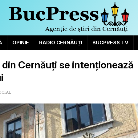
Ă
OPINIE
RADIO CERNĂUȚI
BUCPRESS TV
 din Cernăuți se intenționează
i
OCIAL