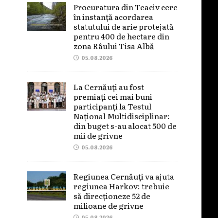
Procuratura din Teaciv cere
în instanță acordarea
statutului de arie protejată
pentru 400 de hectare din
zona Râului Tisa Albă
05.08.2026
La Cernăuți au fost
premiați cei mai buni
participanți la Testul
Național Multidisciplinar:
din buget s-au alocat 500 de
mii de grivne
05.08.2026
Regiunea Cernăuți va ajuta
regiunea Harkov: trebuie
să direcționeze 52 de
milioane de grivne
05.08.2026