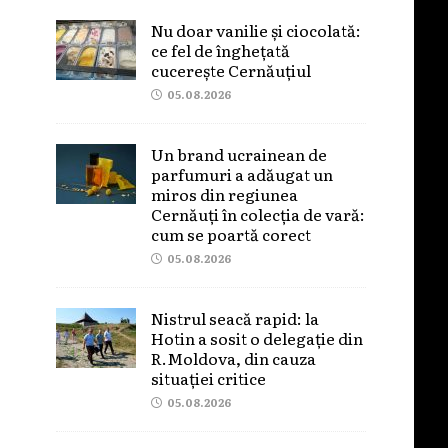
Nu doar vanilie și ciocolată:
ce fel de înghețată
cucerește Cernăuțiul
05.08.2026
Un brand ucrainean de
parfumuri a adăugat un
miros din regiunea
Cernăuți în colecția de vară:
cum se poartă corect
05.08.2026
Nistrul seacă rapid: la
Hotin a sosit o delegație din
R.Moldova, din cauza
situației critice
05.08.2026