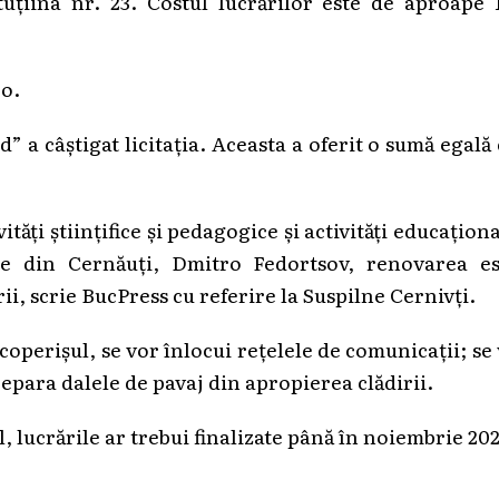
uțiina nr. 23. Costul lucrărilor este de aproape 1
ro.
 a câștigat licitația. Aceasta a oferit o sumă egală
ăți științifice și pedagogice și activități educațion
ale din Cernăuți, Dmitro Fedortsov, renovarea es
rii, scrie BucPress cu referire la Suspilne Cernivți.
coperișul, se vor înlocui rețelele de comunicații; se
epara dalele de pavaj din apropierea clădirii.
 lucrările ar trebui finalizate până în noiembrie 202