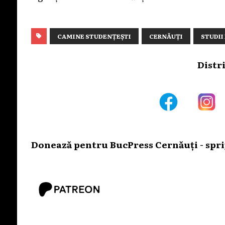
CAMINE STUDENȚEȘTI
CERNĂUȚI
STUDII
Distr
Donează pentru BucPress Cernăuți - sprij