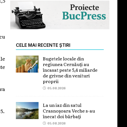
,5
 cu
CELE MAI RECENTE ȘTIRI
ale
Bugetele locale din
regiunea Cernăuți au
te
încasat peste 5,4 miliarde
de grivne din venituri
proprii
 va
05.08.2026
La un iaz din satul
Crasnoșoara Veche s-au
5.
înecat doi bărbați
05.08.2026