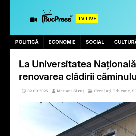
TV LIVE
POLITICĂ
ECONOMIE
SOCIAL
CULTUR
La Universitatea Națională
renovarea clădirii căminulu
02.09.2025
Mariana Struț
Cernăuți
,
Educație
,
S