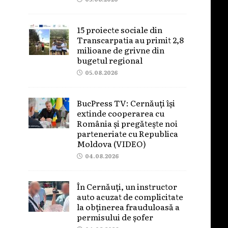
15 proiecte sociale din
Transcarpatia au primit 2,8
milioane de grivne din
bugetul regional
05.08.2026
BucPress TV: Cernăuți își
extinde cooperarea cu
România și pregătește noi
parteneriate cu Republica
Moldova (VIDEO)
04.08.2026
În Cernăuți, un instructor
auto acuzat de complicitate
la obținerea frauduloasă a
permisului de șofer