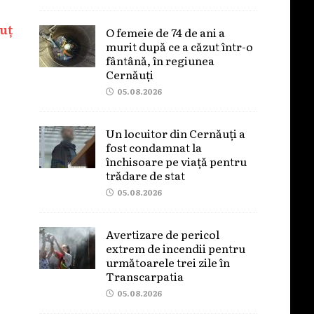
uț
O femeie de 74 de ani a
murit după ce a căzut într-o
fântână, în regiunea
Cernăuți
05.08.2026
Un locuitor din Cernăuți a
fost condamnat la
închisoare pe viață pentru
trădare de stat
05.08.2026
Avertizare de pericol
extrem de incendii pentru
următoarele trei zile în
Transcarpatia
05.08.2026