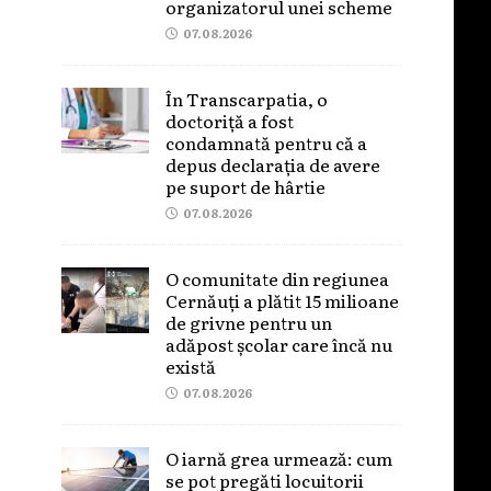
organizatorul unei scheme
07.08.2026
În Transcarpatia, o
doctoriță a fost
condamnată pentru că a
depus declarația de avere
pe suport de hârtie
07.08.2026
O comunitate din regiunea
Cernăuți a plătit 15 milioane
de grivne pentru un
adăpost școlar care încă nu
există
07.08.2026
O iarnă grea urmează: cum
se pot pregăti locuitorii