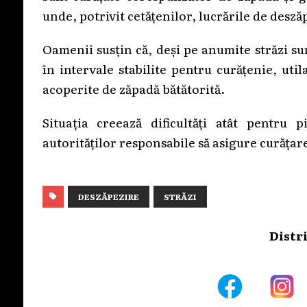
unde, potrivit cetățenilor, lucrările de desz
Oamenii susțin că, deși pe anumite străzi su
în intervale stabilite pentru curățenie, uti
acoperite de zăpadă bătătorită.
Situația creează dificultăți atât pentru pi
autorităților responsabile să asigure curățare
DESZĂPEZIRE
STRĂZI
Distr