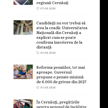
regiunii Cernăuți
07.08.2026
Candidații nu vor trebui să
stea la coadă: Universitatea
Națională din Cernăuți a
explicat cum se poate
confirma înscrierea de la
distanță
07.08.2026
Reforma pensiilor, tot mai
aproape. Guvernul
propune o pensie minimă
de 6.000 de grivne din 2027
07.08.2026
În Cernăuți, pregătirile
pentru sezonul de încălzire