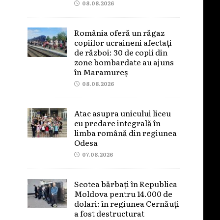
08.08.2026
România oferă un răgaz
copiilor ucraineni afectați
de război: 30 de copii din
zone bombardate au ajuns
în Maramureș
08.08.2026
Atac asupra unicului liceu
cu predare integrală în
limba română din regiunea
Odesa
07.08.2026
Scotea bărbați în Republica
Moldova pentru 14.000 de
dolari: în regiunea Cernăuți
a fost destructurat