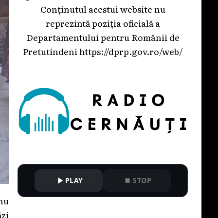
Conținutul acestui website nu
reprezintă poziția oficială a
Departamentului pentru Românii de
Pretutindeni
https://dprp.gov.ro/web/
PLAY
STOP
 nu
zi