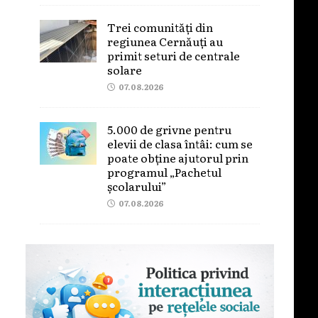
Trei comunități din
regiunea Cernăuți au
primit seturi de centrale
solare
07.08.2026
5.000 de grivne pentru
elevii de clasa întâi: cum se
poate obține ajutorul prin
programul „Pachetul
școlarului”
07.08.2026