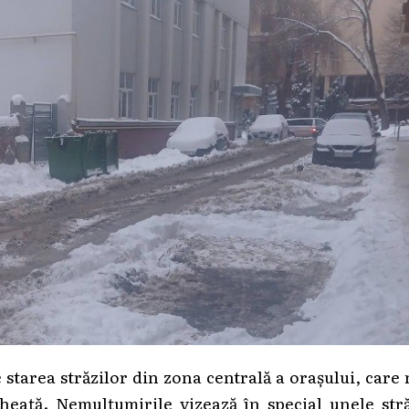
 starea străzilor din zona centrală a orașului, care
heață. Nemulțumirile vizează în special unele stră