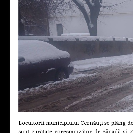
Locuitorii municipiului Cernăuți se plâng de
sunt curățate corespunzător de zăpadă și g