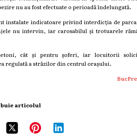
ăpezire nu au fost efectuate o perioadă îndelungată.
nt instalate indicatoare privind interdicția de parc
lajele nu intervin, iar carosabilul și trotuarele ră
etoni, cât și pentru șoferi, iar locuitorii solic
a regulată a străzilor din centrul orașului.
BucPre
ibuie articolul