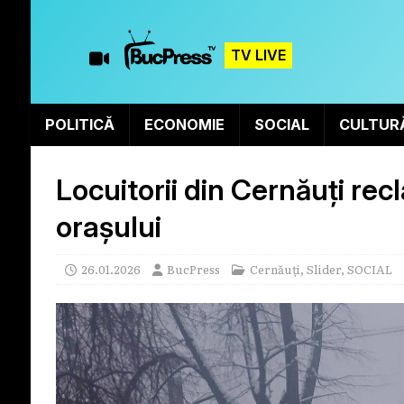
TV LIVE
POLITICĂ
ECONOMIE
SOCIAL
CULTUR
Locuitorii din Cernăuți rec
orașului
26.01.2026
BucPress
Cernăuți
,
Slider
,
SOCIAL