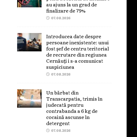
au ajuns la un grad de
finalizare de 79%
07.08.2026
Introducea date despre
persoane inexistente: unui
fost șef de centru teritorial
de recrutare din regiunea
Cernăuți i s-a comunicat
suspiciunea
07.08.2026
Un bărbat din
Transcarpatia, trimis în
judecată pentru
contrabanda a 6 kg de
cocaină ascunse în
detergent
07.08.2026