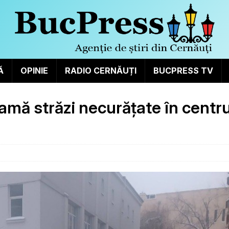
Ă
OPINIE
RADIO CERNĂUȚI
BUCPRESS TV
lamă străzi necurățate în centru