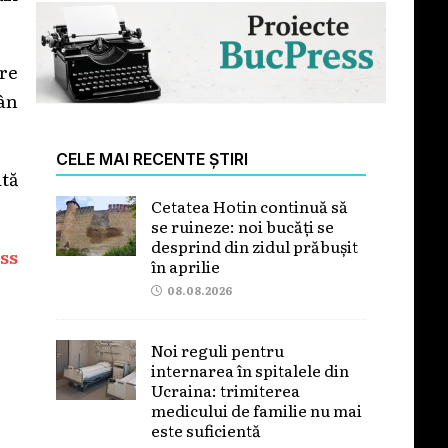
are
mân
CELE MAI RECENTE ȘTIRI
ită
Cetatea Hotin continuă să
se ruineze: noi bucăți se
desprind din zidul prăbușit
ss
în aprilie
08.08.2026
Noi reguli pentru
internarea în spitalele din
Ucraina: trimiterea
medicului de familie nu mai
este suficientă