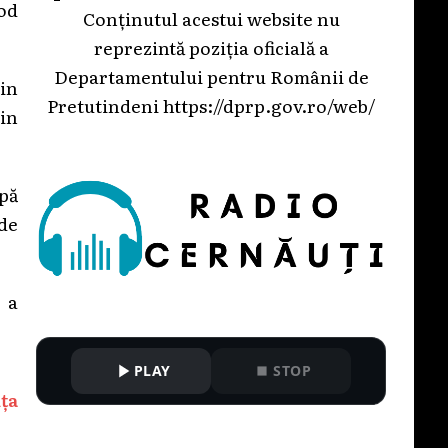
od
Conținutul acestui website nu
reprezintă poziția oficială a
Departamentului pentru Românii de
in
Pretutindeni
https://dprp.gov.ro/web/
rin
apă
 de
, a
PLAY
STOP
ța