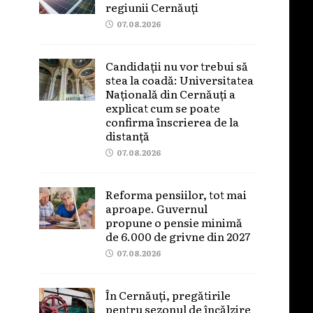
regiunii Cernăuți
07.08.2026
Candidații nu vor trebui să
stea la coadă: Universitatea
Națională din Cernăuți a
explicat cum se poate
confirma înscrierea de la
distanță
07.08.2026
Reforma pensiilor, tot mai
aproape. Guvernul
propune o pensie minimă
de 6.000 de grivne din 2027
07.08.2026
În Cernăuți, pregătirile
pentru sezonul de încălzire