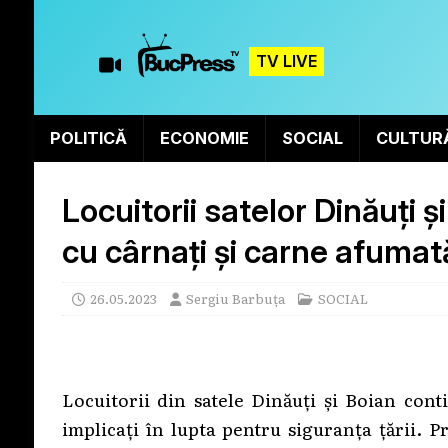
TV LIVE
POLITICĂ
ECONOMIE
SOCIAL
CULTUR
Locuitorii satelor Dinăuți și
cu cârnați și carne afumat
26.05.2023
Sergiu Barbuța
SOCIAL
Locuitorii din satele Dinăuți și Boian cont
implicați în lupta pentru siguranța țării. 