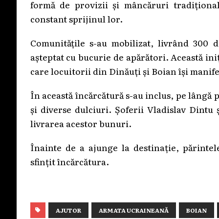
formă de provizii și mâncăruri tradițion
constant sprijinul lor.
Comunitățile s-au mobilizat, livrând 300 
așteptat cu bucurie de apărători. Această ini
care locuitorii din Dinăuți și Boian își manife
În această încărcătură s-au inclus, pe lâng
și diverse dulciuri. Șoferii Vladislav Dint
livrarea acestor bunuri.
Înainte de a ajunge la destinație, părintel
sfințit încărcătura.
AJUTOR
ARMATA UCRAINEANĂ
BOIAN