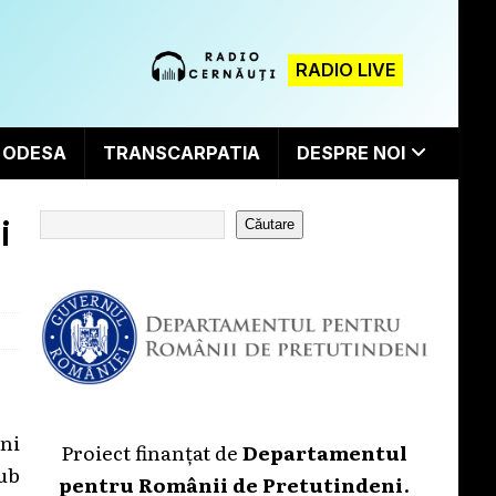
RADIO LIVE
ODESA
TRANSCARPATIA
DESPRE NOI
i
Căutare
eni
Proiect finanțat de
Departamentul
sub
pentru Românii de Pretutindeni
.