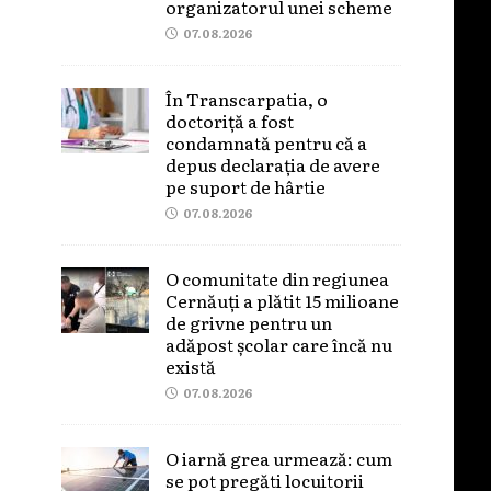
organizatorul unei scheme
07.08.2026
În Transcarpatia, o
doctoriță a fost
condamnată pentru că a
depus declarația de avere
pe suport de hârtie
07.08.2026
O comunitate din regiunea
Cernăuți a plătit 15 milioane
de grivne pentru un
adăpost școlar care încă nu
există
07.08.2026
O iarnă grea urmează: cum
se pot pregăti locuitorii