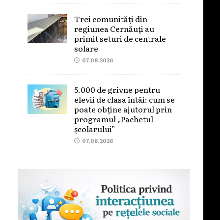
Trei comunități din
regiunea Cernăuți au
primit seturi de centrale
solare
07.08.2026
5.000 de grivne pentru
elevii de clasa întâi: cum se
poate obține ajutorul prin
programul „Pachetul
școlarului”
07.08.2026