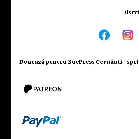
Distr
Donează pentru BucPress Cernăuți - sprij