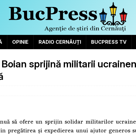
Ă
OPINIE
RADIO CERNĂUȚI
BUCPRESS TV
 Boian sprijină militarii ucrainen
ă
inuă să ofere un sprijin solidar militarilor ucrain
Prin pregătirea și expedierea unui ajutor generos 