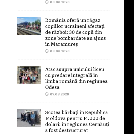
08.08.2026
România oferă un răgaz
copiilor ucraineni afectați
de război: 30 de copii din
zone bombardate au ajuns
în Maramureș
08.08.2026
Atac asupra unicului liceu
cu predare integrală în
limba română din regiunea
Odesa
07.08.2026
Scotea bărbați în Republica
Moldova pentru 14.000 de
dolari: în regiunea Cernăuți
a fost destructurat