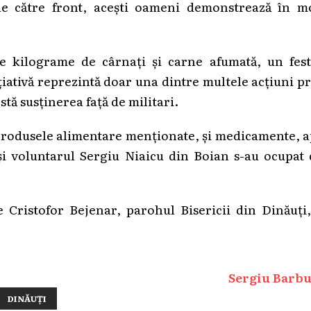
ale către front, acești oameni demonstrează în m
de kilograme de cârnați și carne afumată, un fest
țiativă reprezintă doar una dintre multele acțiuni p
stă susținerea față de militari.
ă produsele alimentare menționate, și medicamente, 
u și voluntarul Sergiu Niaicu din Boian s-au ocupat
e Cristofor Bejenar, parohul Bisericii din Dinăuți
Sergiu Barbu
DINĂUȚI