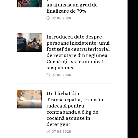
au ajuns la un grad de
finalizare de 79%
07.08.2026
Introducea date despre
persoane inexistente: unui
fost șef de centru teritorial
de recrutare din regiunea
Cernăuți i s-a comunicat
suspiciunea
07.08.2026
Un bărbat din
Transcarpatia, trimis în
judecată pentru
contrabanda a 6 kg de
cocaină ascunse în
detergent
07.08.2026