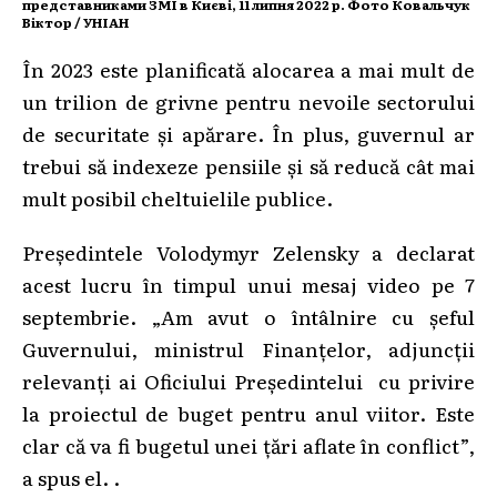
представниками ЗМІ в Києві, 11 липня 2022 р. Фото Ковальчук
Віктор / УНІАН
În 2023 este planificată alocarea a mai mult de
un trilion de grivne pentru nevoile sectorului
de securitate și apărare. În plus, guvernul ar
trebui să indexeze pensiile și să reducă cât mai
mult posibil cheltuielile publice.
Președintele Volodymyr Zelensky a declarat
acest lucru în timpul unui mesaj video pe 7
septembrie. „Am avut o întâlnire cu şeful
Guvernului, ministrul Finanţelor, adjuncţii
relevanţi ai Oficiului Președintelui cu privire
la proiectul de buget pentru anul viitor. Este
clar că va fi bugetul unei ţări aflate în conflict”,
a spus el. .