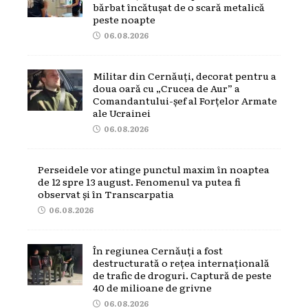
bărbat încătușat de o scară metalică
peste noapte
06.08.2026
Militar din Cernăuți, decorat pentru a
doua oară cu „Crucea de Aur” a
Comandantului-șef al Forțelor Armate
ale Ucrainei
06.08.2026
Perseidele vor atinge punctul maxim în noaptea
de 12 spre 13 august. Fenomenul va putea fi
observat și în Transcarpatia
06.08.2026
În regiunea Cernăuți a fost
destructurată o rețea internațională
de trafic de droguri. Captură de peste
40 de milioane de grivne
06.08.2026