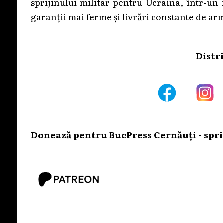
sprijinului militar pentru Ucraina, într-un
garanții mai ferme și livrări constante de a
Distr
Donează pentru BucPress Cernăuți - sprij