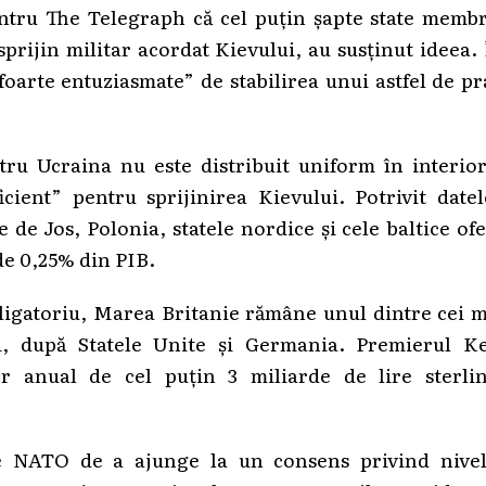
entru The Telegraph că cel puțin șapte state memb
prijin militar acordat Kievului, au susținut ideea.
„foarte entuziasmate” de stabilirea unui astfel de p
tru Ucraina nu este distribuit uniform în interior
cient” pentru sprijinirea Kievului. Potrivit datel
e de Jos, Polonia, statele nordice și cele baltice of
de 0,25% din PIB.
bligatoriu, Marea Britanie rămâne unul dintre cei 
ei, după Statele Unite și Germania. Premierul Ke
 anual de cel puțin 3 miliarde de lire sterlin
țile NATO de a ajunge la un consens privind nivel