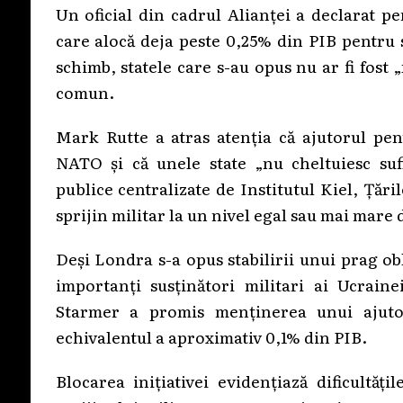
Un oficial din cadrul Alianței a declarat p
care alocă deja peste 0,25% din PIB pentru s
schimb, statele care s-au opus nu ar fi fost 
comun.
Mark Rutte a atras atenția că ajutorul pen
NATO și că unele state „nu cheltuiesc sufi
publice centralizate de Institutul Kiel, Țăril
sprijin militar la un nivel egal sau mai mare 
Deși Londra s-a opus stabilirii unui prag o
importanți susținători militari ai Ucrain
Starmer a promis menținerea unui ajutor
echivalentul a aproximativ 0,1% din PIB.
Blocarea inițiativei evidențiază dificultă