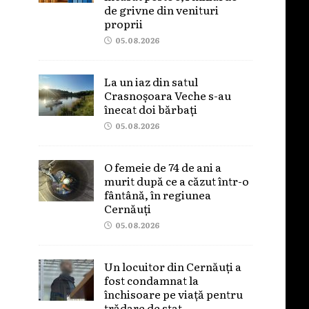
de grivne din venituri
proprii
05.08.2026
La un iaz din satul
Crasnoșoara Veche s-au
înecat doi bărbați
05.08.2026
O femeie de 74 de ani a
murit după ce a căzut într-o
fântână, în regiunea
Cernăuți
05.08.2026
Un locuitor din Cernăuți a
fost condamnat la
închisoare pe viață pentru
trădare de stat