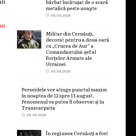
ali
bărbat încătușat de o scară
metalică peste noapte
06.08.2026
an
Militar din Cernăuți,
decorat pentru a doua oară
cu „Crucea de Aur” a
Comandantului-șef al
Forțelor Armate ale
Ucrainei
06.08.2026
Perseidele vor atinge punctul maxim
în noaptea de 12 spre 13 august.
Fenomenul va putea fi observat și în
Transcarpatia
06.08.2026
În regiunea Cernăuți a fost