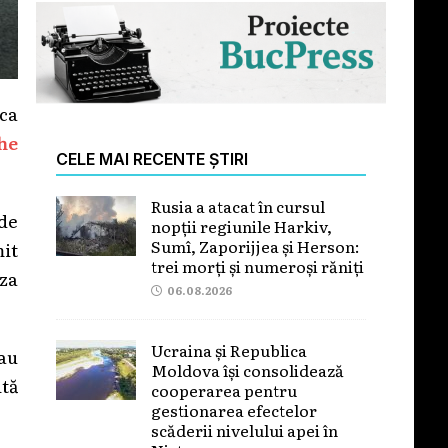
ca
he
CELE MAI RECENTE ȘTIRI
Rusia a atacat în cursul
de
nopții regiunile Harkiv,
Sumî, Zaporijjea și Herson:
mit
trei morți și numeroși răniți
uza
06.08.2026
Ucraina și Republica
au
Moldova își consolidează
ită
cooperarea pentru
gestionarea efectelor
scăderii nivelului apei în