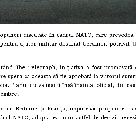
ropuneri discutate în cadrul NATO, care prevedea 
 pentru ajutor militar destinat Ucrainei, potrivit
T
itând The Telegraph, inițiativa a fost promovată 
e spera ca aceasta să fie aprobată la viitorul sum
a. Planul nu va mai fi însă înaintat oficial, din ca
 membre.
area Britanie și Franța, împotriva propunerii s-
adrul NATO, adoptarea unor astfel de decizii neces