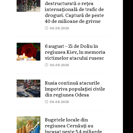
destructurată o rețea
internațională de trafic de
droguri. Captură de peste
40 de milioane de grivne
06.08.2026
6 august – Zi de Doliu în
regiunea Kiev, în memoria
victimelor atacului rusesc
06.08.2026
Rusia continuă atacurile
împotriva populației civile
din regiunea Odesa
06.08.2026
Bugetele locale din
regiunea Cernăuți au
încasat peste 5,4 miliarde