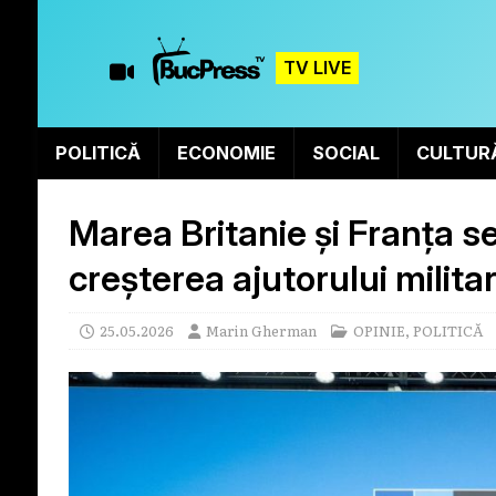
TV LIVE
POLITICĂ
ECONOMIE
SOCIAL
CULTUR
Marea Britanie și Franța s
creșterea ajutorului milita
25.05.2026
Marin Gherman
OPINIE
,
POLITICĂ