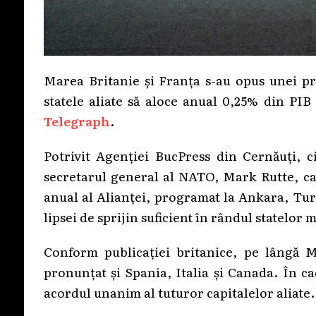
Marea Britanie și Franța s-au opus unei p
statele aliate să aloce anual 0,25% din PIB
Telegraph
.
Potrivit Agenției BucPress din Cernăuți, c
secretarul general al NATO, Mark Rutte, car
anual al Alianței, programat la Ankara, Turci
lipsei de sprijin suficient în rândul statelor
Conform publicației britanice, pe lângă M
pronunțat și Spania, Italia și Canada. În c
acordul unanim al tuturor capitalelor aliate.