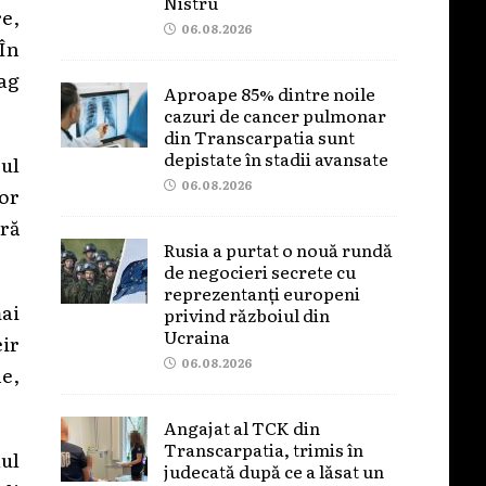
Nistru
re,
06.08.2026
 În
rag
Aproape 85% dintre noile
cazuri de cancer pulmonar
din Transcarpatia sunt
depistate în stadii avansate
ul
06.08.2026
or
eră
Rusia a purtat o nouă rundă
de negocieri secrete cu
reprezentanți europeni
mai
privind războiul din
Ucraina
ir
06.08.2026
e,
Angajat al TCK din
Transcarpatia, trimis în
ul
judecată după ce a lăsat un