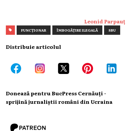
Leonid Parpauț
FUNCȚIONAR
ÎMBOGĂȚIRE ILEGALĂ
SBU
Distribuie articolul
Donează pentru BucPress Cernăuți -
sprijină jurnaliștii români din Ucraina