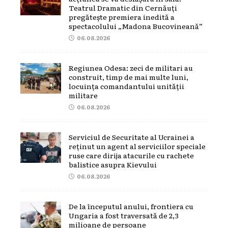
Teatrul Dramatic din Cernăuți
pregătește premiera inedită a
spectacolului „Madona Bucovineană”
06.08.2026
Regiunea Odesa: zeci de militari au
construit, timp de mai multe luni,
locuința comandantului unității
militare
06.08.2026
Serviciul de Securitate al Ucrainei a
reținut un agent al serviciilor speciale
ruse care dirija atacurile cu rachete
balistice asupra Kievului
06.08.2026
De la începutul anului, frontiera cu
Ungaria a fost traversată de 2,3
milioane de persoane