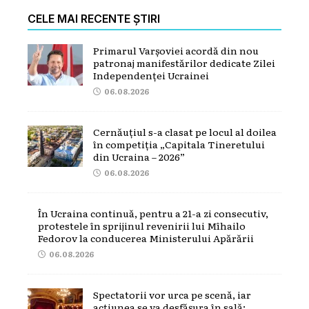
CELE MAI RECENTE ȘTIRI
Primarul Varșoviei acordă din nou
patronaj manifestărilor dedicate Zilei
Independenței Ucrainei
06.08.2026
Cernăuțiul s-a clasat pe locul al doilea
în competiția „Capitala Tineretului
din Ucraina – 2026”
06.08.2026
În Ucraina continuă, pentru a 21-a zi consecutiv,
protestele în sprijinul revenirii lui Mîhailo
Fedorov la conducerea Ministerului Apărării
06.08.2026
Spectatorii vor urca pe scenă, iar
acțiunea se va desfășura în sală: