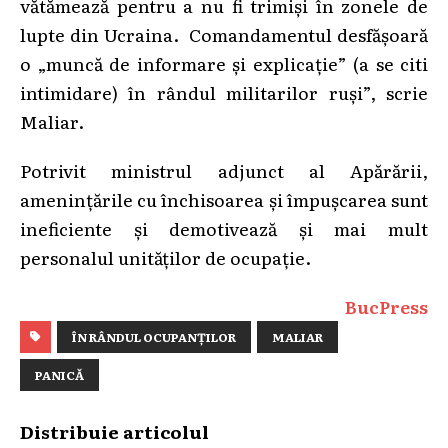
vătămează pentru a nu fi trimiși în zonele de
lupte din Ucraina. Comandamentul desfășoară
o „muncă de informare și explicație” (a se citi
intimidare) în rândul militarilor ruși”, scrie
Maliar.
Potrivit ministrul adjunct al Apărării,
amenințările cu închisoarea și împușcarea sunt
ineficiente și demotivează și mai mult
personalul unităților de ocupație.
BucPress
ÎN RÂNDUL OCUPANȚILOR
MALIAR
PANICĂ
Distribuie articolul