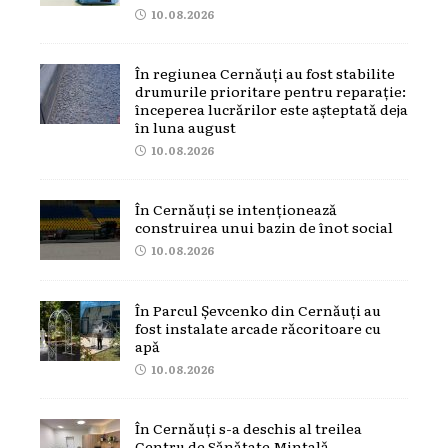
10.08.2026
În regiunea Cernăuți au fost stabilite
drumurile prioritare pentru reparație:
începerea lucrărilor este așteptată deja
în luna august
10.08.2026
În Cernăuți se intenționează
construirea unui bazin de înot social
10.08.2026
În Parcul Șevcenko din Cernăuți au
fost instalate arcade răcoritoare cu
apă
10.08.2026
În Cernăuți s-a deschis al treilea
Centru de Sănătate Mintală