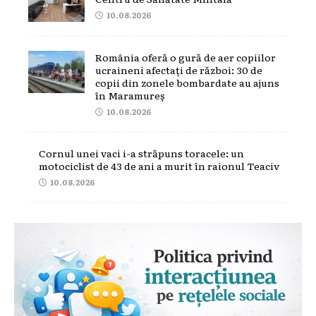
10.08.2026
România oferă o gură de aer copiilor
ucraineni afectați de război: 30 de
copii din zonele bombardate au ajuns
în Maramureș
10.08.2026
Cornul unei vaci i-a străpuns toracele: un
motociclist de 43 de ani a murit în raionul Teaciv
10.08.2026