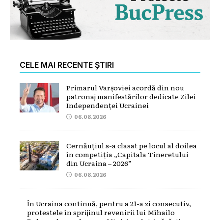
CELE MAI RECENTE ȘTIRI
Primarul Varșoviei acordă din nou
patronaj manifestărilor dedicate Zilei
Independenței Ucrainei
06.08.2026
Cernăuțiul s-a clasat pe locul al doilea
în competiția „Capitala Tineretului
din Ucraina – 2026”
06.08.2026
În Ucraina continuă, pentru a 21-a zi consecutiv,
protestele în sprijinul revenirii lui Mîhailo