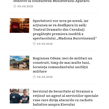
Fedorov la conducerea Ministerului Apărării
06.08.2026
Spectatorii vor urca pe scenă, iar
acțiunea se va desfășura în sală:
Teatrul Dramatic din Cernăuți
pregătește premiera inedită a
spectacolului „Madona Bucovineană”
06.08.2026
Regiunea Odesa: zeci de militari au
construit, timp de mai multe luni,
locuința comandantului unității
militare
06.08.2026
Serviciul de Securitate al Ucrainei a
reținut un agent al serviciilor speciale
ruse care dirija atacurile cu rachete
balistice asupra Kievului