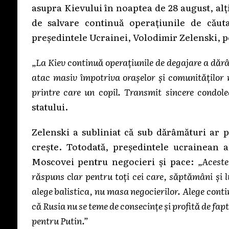
asupra Kievului în noaptea de 28 august, alți 
de salvare continuă operațiunile de căut
președintele Ucrainei, Volodimir Zelenski, 
„La Kiev continuă operațiunile de degajare a dăr
atac masiv împotriva orașelor și comunităților
printre care un copil. Transmit sincere condolea
statului.
Zelenski a subliniat că sub dărâmături ar p
crește. Totodată, președintele ucrainean a
Moscovei pentru negocieri și pace:
„Aceste
răspuns clar pentru toți cei care, săptămâni și l
alege balistica, nu masa negocierilor. Alege cont
că Rusia nu se teme de consecințe și profită de faptu
pentru Putin.”