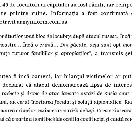
45 de locuitori ai capitalei au fost răniți, iar echip
are printre ruine. Informația a fost confirmată 
potrivit armyinform.com.ua
âmăturilor unui bloc de locuințe după atacul rusesc. Încă
 noastre… Încă o crimă… Din păcate, deja sunt opt mor
nțe tuturor familiilor și apropiaților”,
a transmis șef
utea fi încă oameni, iar bilanțul victimelor ar pu
 declarat că atacul demonstrează lipsa de interes
 rachete și drone de atac lansate astăzi de Rusia sunt
uni, au cerut încetarea focului și soluții diplomatice. Ru
inuarea crimelor, nu încetarea războiuluyi. Ceea ce însea
l că o parte a lumii închide ochii la copiii uciși și caută sc