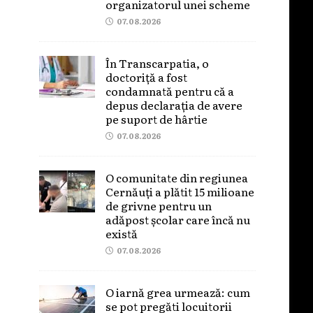
organizatorul unei scheme
07.08.2026
În Transcarpatia, o
doctoriță a fost
condamnată pentru că a
depus declarația de avere
pe suport de hârtie
07.08.2026
O comunitate din regiunea
Cernăuți a plătit 15 milioane
de grivne pentru un
adăpost școlar care încă nu
există
07.08.2026
O iarnă grea urmează: cum
se pot pregăti locuitorii