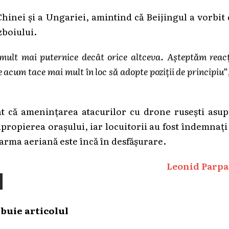
Chinei și a Ungariei, amintind că Beijingul a vorbit
zboiului.
 mult mai puternice decât orice altceva. Așteptăm reac
 acum tace mai mult în loc să adopte poziții de principiu”
at că amenințarea atacurilor cu drone rusești asu
 apropierea orașului, iar locuitorii au fost îndemnați
larma aeriană este încă în desfășurare.
Leonid Parpa
ibuie articolul