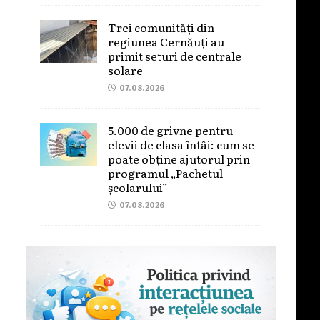
Trei comunități din
regiunea Cernăuți au
primit seturi de centrale
solare
07.08.2026
5.000 de grivne pentru
elevii de clasa întâi: cum se
poate obține ajutorul prin
programul „Pachetul
școlarului”
07.08.2026