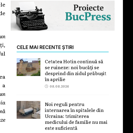
ele
de
 un
ți,
CELE MAI RECENTE ȘTIRI
ul
Cetatea Hotin continuă să
se ruineze: noi bucăți se
desprind din zidul prăbușit
tea
în aprilie
 a
08.08.2026
 un
sia
Noi reguli pentru
internarea în spitalele din
mnă
Ucraina: trimiterea
uze
medicului de familie nu mai
este suficientă