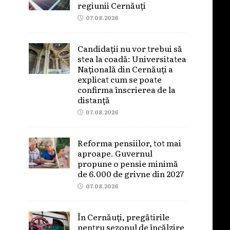
regiunii Cernăuți
07.08.2026
Candidații nu vor trebui să
stea la coadă: Universitatea
Națională din Cernăuți a
explicat cum se poate
confirma înscrierea de la
distanță
07.08.2026
Reforma pensiilor, tot mai
aproape. Guvernul
propune o pensie minimă
de 6.000 de grivne din 2027
07.08.2026
În Cernăuți, pregătirile
pentru sezonul de încălzire