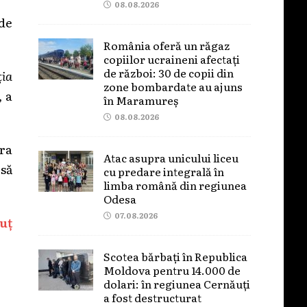
08.08.2026
 de
România oferă un răgaz
copiilor ucraineni afectați
de război: 30 de copii din
ția
zone bombardate au ajuns
, a
în Maramureș
08.08.2026
pra
Atac asupra unicului liceu
 să
cu predare integrală în
limba română din regiunea
Odesa
07.08.2026
uț
Scotea bărbați în Republica
Moldova pentru 14.000 de
dolari: în regiunea Cernăuți
a fost destructurat