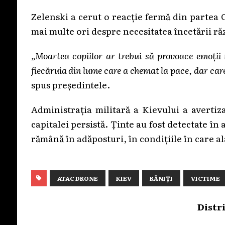
Zelenski a cerut o reacție fermă din partea 
mai multe ori despre necesitatea încetării ră
„Moartea copiilor ar trebui să provoace emoții
fiecăruia din lume care a chemat la pace, dar care
spus președintele.
Administrația militară a Kievului a avertiz
capitalei persistă. Ținte au fost detectate în
rămână în adăposturi, în condițiile în care a
ATAC DRONE
KIEV
RĂNIȚI
VICTIME
Distr