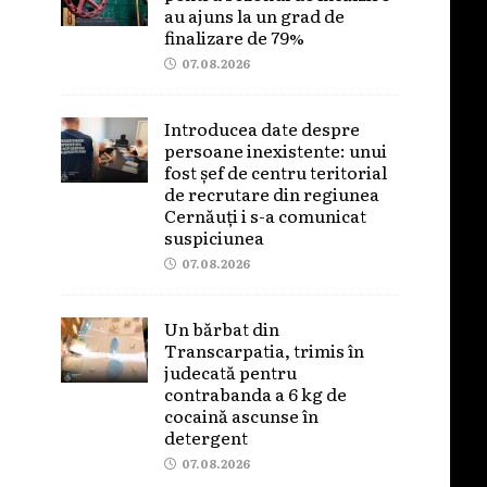
au ajuns la un grad de
finalizare de 79%
07.08.2026
Introducea date despre
persoane inexistente: unui
fost șef de centru teritorial
de recrutare din regiunea
Cernăuți i s-a comunicat
suspiciunea
07.08.2026
Un bărbat din
Transcarpatia, trimis în
judecată pentru
contrabanda a 6 kg de
cocaină ascunse în
detergent
07.08.2026