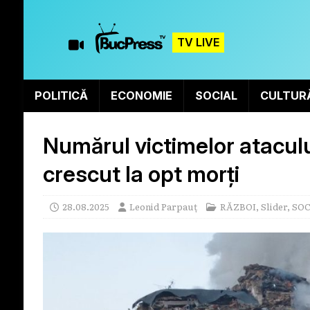
TV LIVE
POLITICĂ
ECONOMIE
SOCIAL
CULTUR
Numărul victimelor ataculu
crescut la opt morți
28.08.2025
Leonid Parpauț
RĂZBOI
,
Slider
,
SOC