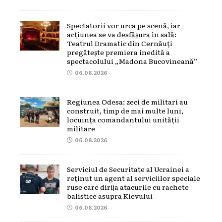
Spectatorii vor urca pe scenă, iar
acțiunea se va desfășura în sală:
Teatrul Dramatic din Cernăuți
pregătește premiera inedită a
spectacolului „Madona Bucovineană”
06.08.2026
Regiunea Odesa: zeci de militari au
construit, timp de mai multe luni,
locuința comandantului unității
militare
06.08.2026
Serviciul de Securitate al Ucrainei a
reținut un agent al serviciilor speciale
ruse care dirija atacurile cu rachete
balistice asupra Kievului
06.08.2026