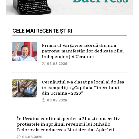
CELE MAI RECENTE ȘTIRI
Primarul Varșoviei acordă din nou
patronaj manifestărilor dedicate Zilei
Independenței Ucrainei
06.08.2026
Cernăuțiul s-a clasat pe locul al doilea
în competiția „Capitala Tineretului
din Ucraina – 2026”
06.08.2026
În Ucraina continuă, pentru a 21-a zi consecutiv,
protestele în sprijinul revenirii lui Mîhailo
Fedorov la conducerea Ministerului Apărării
06.08.2026