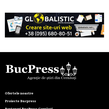
Ofertele noastre
Proiecte Bucpress
Parteneri BucPress Cernăuți