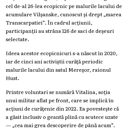
cel de-al 26-lea ecopicnic pe malurile lacului de
acumulare Vilșanske, cunoscut și drept „marea
Transcarpatiei”. În cadrul acțiunii,
participanții au strâns 126 de saci de deșeuri
selectate.
Ideea acestor ecopicnicuri s-a născut în 2020,
iar de cinci ani activiștii curăță periodic
malurile lacului din satul Mereșor, raionul
Hust.
Printre voluntari se numără Vitalina, soția
unui militar aflat pe front, care se implică în
acțiuni de curățenie din 2022. Ea povestește că
a găsit inclusiv o geantă plină cu scutece uzate
— „cea mai grea descoperire de până acum”.