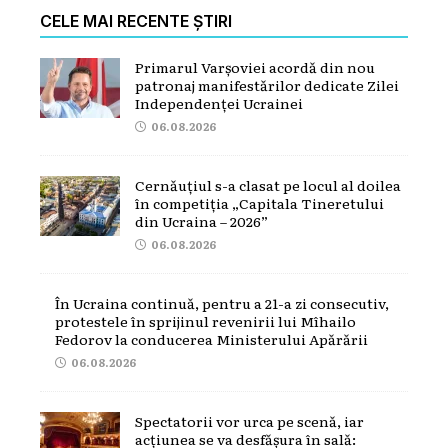
CELE MAI RECENTE ȘTIRI
Primarul Varșoviei acordă din nou
patronaj manifestărilor dedicate Zilei
Independenței Ucrainei
06.08.2026
Cernăuțiul s-a clasat pe locul al doilea
în competiția „Capitala Tineretului
din Ucraina – 2026”
06.08.2026
În Ucraina continuă, pentru a 21-a zi consecutiv,
protestele în sprijinul revenirii lui Mîhailo
Fedorov la conducerea Ministerului Apărării
06.08.2026
Spectatorii vor urca pe scenă, iar
acțiunea se va desfășura în sală: