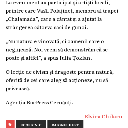
La eveniment au participat și artiști locali,
printre care Vasîl Polajineț, membru al trupei
„Chalamada”, care a cântat și a ajutat la
strângerea câtorva saci de gunoi.
„Nu natura e vinovată, ci oamenii care o
neglijează. Noi vrem să demonstrăm că se
poate și altfel”, a spus Iulia Țoklan.
O lecție de civism și dragoste pentru natură,
oferită de cei care aleg să acționeze, nu să
privească.
Agenția BucPress Cernăuţi.
Elvira Chilaru
ECOPICNIC
RAIONUL HUST