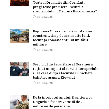
Teatrul Dramatic din Cernăuți
pregătește premiera inedită a
spectacolului „Madona Bucovineană”
06.08.2026
Regiunea Odesa: zeci de militari au
construit, timp de mai multe luni,
locuința comandantului unității
militare
06.08.2026
Serviciul de Securitate al Ucrainei a
reținut un agent al serviciilor speciale
ruse care dirija atacurile cu rachete
balistice asupra Kievului
06.08.2026
De la începutul anului, frontiera cu
Ungaria a fost traversată de 2,3
milioane de persoane