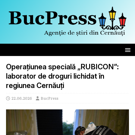
Operațiunea specială „RUBICON”:
laborator de droguri lichidat în
regiunea Cernăuți
22.06.2026
BucPress