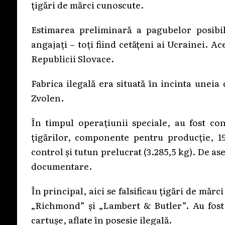
țigări de mărci cunoscute.
Estimarea preliminară a pagubelor posibil
angajați – toți fiind cetățeni ai Ucrainei. Ac
Republicii Slovace.
Fabrica ilegală era situată în incinta uneia
Zvolen.
În timpul operațiunii speciale, au fost c
țigărilor, componente pentru producție, 1
control și tutun prelucrat (3.285,5 kg). De a
documentare.
În principal, aici se falsificau țigări de m
„Richmond” și „Lambert & Butler”. Au fost 
cartușe, aflate în posesie ilegală.