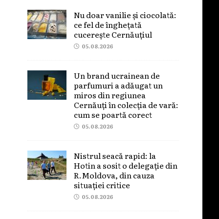
Nu doar vanilie și ciocolată:
ce fel de înghețată
cucerește Cernăuțiul
05.08.2026
Un brand ucrainean de
parfumuri a adăugat un
miros din regiunea
Cernăuți în colecția de vară:
cum se poartă corect
05.08.2026
Nistrul seacă rapid: la
Hotin a sosit o delegație din
R.Moldova, din cauza
situației critice
05.08.2026