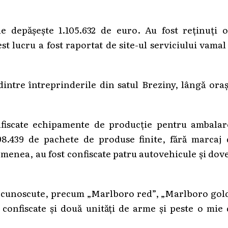
e depășește 1.105.632 de euro. Au fost reținuți o
est lucru a fost raportat de site-ul serviciului vamal
 dintre întreprinderile din satul Breziny, lângă ora
onfiscate echipamente de producție pentru ambalar
98.439 de pachete de produse finite, fără marcaj 
semenea, au fost confiscate patru autovehicule și dov
ărci cunoscute, precum „Marlboro red”, „Marlboro gol
confiscate și două unități de arme și peste o mie 