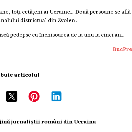
oane, toți cetățeni ai Ucrainei. Două persoane se află
nalului districtual din Zvolen.
riscă pedepse cu închisoarea de la unu la cinci ani.
BucPre
ibuie articolul
ină jurnaliștii români din Ucraina