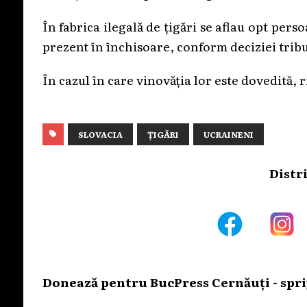
În fabrica ilegală de țigări se aflau opt pers
prezent în închisoare, conform deciziei tribu
În cazul în care vinovăția lor este dovedită, 
SLOVACIA
ȚIGĂRI
UCRAINENI
Distr
Donează pentru BucPress Cernăuți - sprij