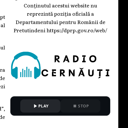
Conținutul acestui website nu
reprezintă poziția oficială a
pt
Departamentului pentru Românii de
 al
Pretutindeni
https://dprp.gov.ro/web/
șul
ea
de
ezi
PLAY
STOP
d”,
de