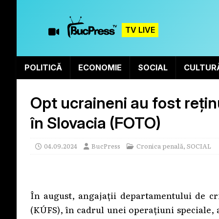
TV LIVE
POLITICĂ
ECONOMIE
SOCIAL
CULTUR
Opt ucraineni au fost reținu
în Slovacia (FOTO)
04.09.2024
BucPress
Cronica penală
,
SOCIAL
În august, angajații departamentului de cri
(KÚFS), în cadrul unei operațiuni speciale, 