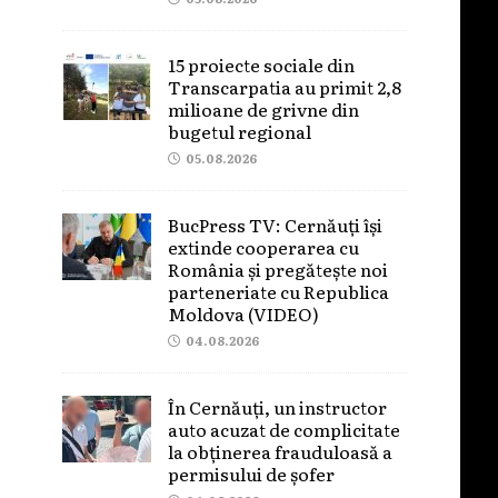
15 proiecte sociale din
Transcarpatia au primit 2,8
milioane de grivne din
bugetul regional
05.08.2026
BucPress TV: Cernăuți își
extinde cooperarea cu
România și pregătește noi
parteneriate cu Republica
Moldova (VIDEO)
04.08.2026
În Cernăuți, un instructor
auto acuzat de complicitate
la obținerea frauduloasă a
permisului de șofer