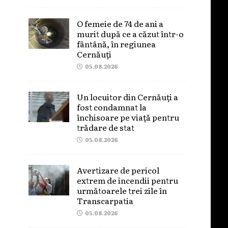
O femeie de 74 de ani a
murit după ce a căzut într-o
fântână, în regiunea
Cernăuți
05.08.2026
Un locuitor din Cernăuți a
fost condamnat la
închisoare pe viață pentru
trădare de stat
05.08.2026
Avertizare de pericol
extrem de incendii pentru
următoarele trei zile în
Transcarpatia
05.08.2026