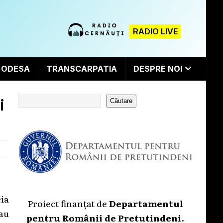
RADIO LIVE
ODESA
TRANSCARPATIA
DESPRE NOI
i
Căutare
cia
Proiect finanțat de
Departamentul
eau
pentru Românii de Pretutindeni
.