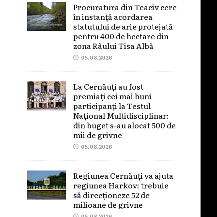
Procuratura din Teaciv cere
în instanță acordarea
statutului de arie protejată
pentru 400 de hectare din
zona Râului Tisa Albă
05.08.2026
La Cernăuți au fost
premiați cei mai buni
participanți la Testul
Național Multidisciplinar:
din buget s-au alocat 500 de
mii de grivne
05.08.2026
Regiunea Cernăuți va ajuta
regiunea Harkov: trebuie
să direcționeze 52 de
milioane de grivne
05.08.2026