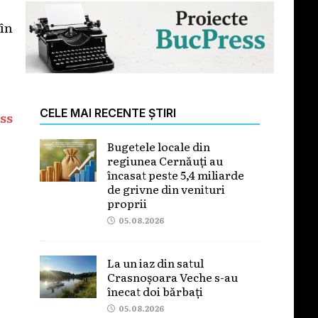
 în
CELE MAI RECENTE ȘTIRI
ss
Bugetele locale din
regiunea Cernăuți au
încasat peste 5,4 miliarde
de grivne din venituri
proprii
05.08.2026
La un iaz din satul
Crasnoșoara Veche s-au
înecat doi bărbați
05.08.2026