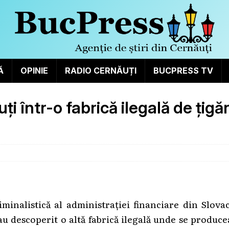
Ă
OPINIE
RADIO CERNĂUȚI
BUCPRESS TV
ți într-o fabrică ilegală de țigăr
minalistică al administrației financiare din Slova
au descoperit o altă fabrică ilegală unde se produc