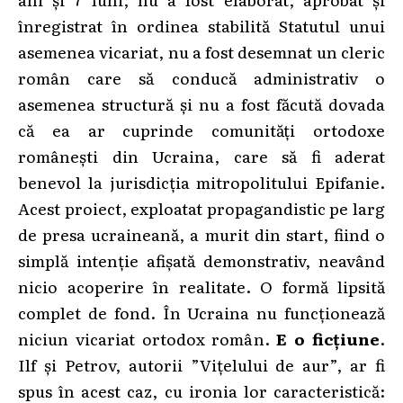
înregistrat în ordinea stabilită Statutul unui
asemenea vicariat, nu a fost desemnat un cleric
român care să conducă administrativ o
asemenea structură și nu a fost făcută dovada
că ea ar cuprinde comunități ortodoxe
românești din Ucraina, care să fi aderat
benevol la jurisdicția mitropolitului Epifanie.
Acest proiect, exploatat propagandistic pe larg
de presa ucraineană, a murit din start, fiind o
simplă intenție afișată demonstrativ, neavând
nicio acoperire în realitate. O formă lipsită
complet de fond. În Ucraina nu funcționează
niciun vicariat ortodox român.
E o
ficțiune
.
Ilf și Petrov, autorii ”Vițelului de aur”, ar fi
spus în acest caz, cu ironia lor caracteristică: