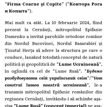
”
Firma Coarne și Copite
” (”
Контора Рога
и Копыта
”).
Mai mult ca atât. La 10 februarie 2024, fiind
prezent la Cernăuți, mitropolitul Epifanie
Dumenko a invitat parohiile ortodoxe române
din Nordul Bucovinei, Nordul Basarabiei și
Ținutul Herța să adere la structura pe care o
conduce, lansând totodată conceptul de natură
politică și geopolitică de ”
Lume Ucraineană
”,
în oglindă cu cel de ”Lume Rusă”. ”
Будемо
розбудовувати свій український світ
”/”
Vom
construi lumea noastră ucraineană
”, le-a
transmis mitropolitul Epifanie românilor din
regiunea Cernăuți, invitându-i să schimbe așa-
zisa
”Lume Rusă” (concept imperial)
pe așa-