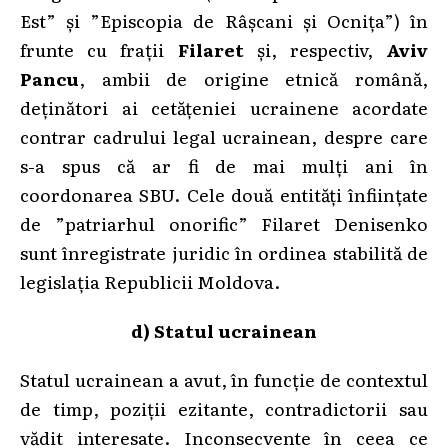
Est” și ”Episcopia de Râșcani și Ocnița”) în
frunte cu frații
Filaret
și, respectiv,
Aviv
Pancu
, ambii de origine etnică română,
deținători ai cetățeniei ucrainene acordate
contrar cadrului legal ucrainean, despre care
s-a spus că ar fi de mai mulți ani în
coordonarea SBU. Cele două entități înființate
de ”patriarhul onorific” Filaret Denisenko
sunt înregistrate juridic în ordinea stabilită de
legislația Republicii Moldova.
d) Statul ucrainean
Statul ucrainean a avut, în funcție de contextul
de timp, poziții ezitante, contradictorii sau
vădit interesate. Inconsecvente în ceea ce