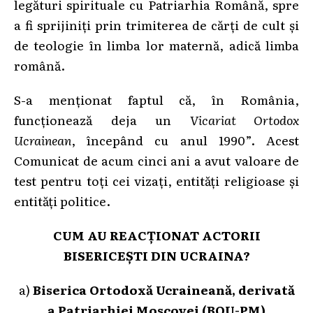
legături spirituale cu Patriarhia Română, spre
a fi sprijiniți prin trimiterea de cărți de cult şi
de teologie în limba lor maternă, adică limba
română.
S-a menționat faptul că, în România,
funcționează deja un
Vicariat Ortodox
Ucrainean
, începând cu anul 1990”. Acest
Comunicat de acum cinci ani a avut valoare de
test pentru toți cei vizați, entități religioase și
entități politice.
CUM AU REACȚIONAT ACTORII
BISERICEȘTI DIN UCRAINA?
a)
Biserica Ortodoxă Ucraineană, derivată
a Patriarhiei Moscovei (BOU-PM)