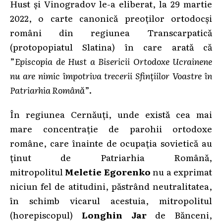
Hust și Vinogradov le-a eliberat, la 29 martie
2022, o carte canonică preoților ortodocși
români din regiunea Transcarpatică
(protopopiatul Slatina) în care arată că
”
Episcopia de Hust a Bisericii Ortodoxe Ucrainene
nu are nimic împotriva trecerii Sfințiilor Voastre în
Patriarhia Română
”.
În regiunea Cernăuți, unde există cea mai
mare concentrație de parohii ortodoxe
române, care înainte de ocupația sovietică au
ținut de Patriarhia Română,
mitropolitul
Meletie Egorenko
nu a exprimat
niciun fel de atitudini, păstrând neutralitatea,
în schimb vicarul acestuia, mitropolitul
(horepiscopul)
Longhin Jar
de Bănceni,