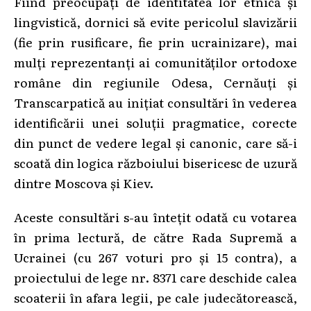
Fiind preocupați de identitatea lor etnică și
lingvistică, dornici să evite pericolul slavizării
(fie prin rusificare, fie prin ucrainizare), mai
mulți reprezentanți ai comunităților ortodoxe
române din regiunile Odesa, Cernăuți și
Transcarpatică au inițiat consultări în vederea
identificării unei soluții pragmatice, corecte
din punct de vedere legal și canonic, care să-i
scoată din logica războiului bisericesc de uzură
dintre Moscova și Kiev.
Aceste consultări s-au întețit odată cu votarea
în prima lectură, de către Rada Supremă a
Ucrainei (cu 267 voturi pro și 15 contra), a
proiectului de lege nr. 8371 care deschide calea
scoaterii în afara legii, pe cale judecătorească,