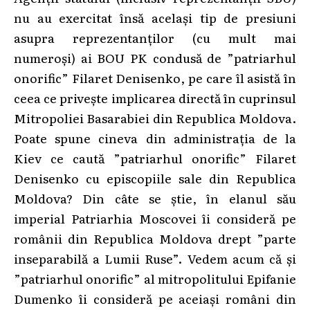
nu au exercitat însă același tip de presiuni
asupra reprezentanților (cu mult mai
numeroși) ai BOU PK condusă de ”patriarhul
onorific” Filaret Denisenko, pe care îl asistă în
ceea ce privește implicarea directă în cuprinsul
Mitropoliei Basarabiei din Republica Moldova.
Poate spune cineva din administrația de la
Kiev ce caută ”patriarhul onorific” Filaret
Denisenko cu episcopiile sale din Republica
Moldova? Din câte se știe, în elanul său
imperial Patriarhia Moscovei îi consideră pe
românii din Republica Moldova drept ”parte
inseparabilă a Lumii Ruse”. Vedem acum că și
”patriarhul onorific” al mitropolitului Epifanie
Dumenko îi consideră pe aceiași români din