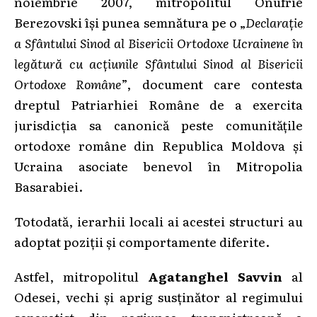
noiembrie 2007, mitropolitul Onufrie
Berezovski își punea semnătura pe o „
Declarație
a Sfântului Sinod al Bisericii Ortodoxe Ucrainene în
legătură cu acțiunile Sfântului Sinod al Bisericii
Ortodoxe Române
”, document care contesta
dreptul Patriarhiei Române de a exercita
jurisdicția sa canonică peste comunitățile
ortodoxe române din Republica Moldova și
Ucraina asociate benevol în Mitropolia
Basarabiei.
Totodată, ierarhii locali ai acestei structuri au
adoptat poziții și comportamente diferite.
Astfel, mitropolitul
Agatanghel Savvin
al
Odesei, vechi și aprig susținător al regimului
separatist din regiunea transnistreană a