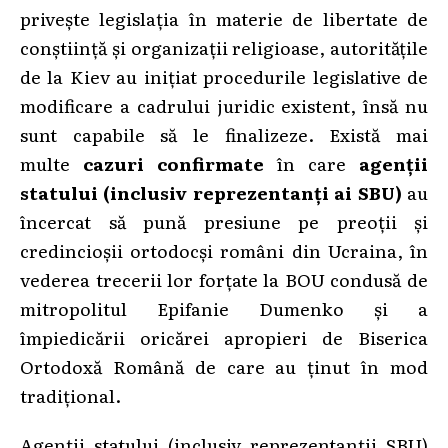
privește legislația în materie de libertate de
conștiință și organizații religioase, autoritățile
de la Kiev au inițiat procedurile legislative de
modificare a cadrului juridic existent, însă nu
sunt capabile să le finalizeze. Există mai
multe
cazuri confirmate
în care
agenții
statului (inclusiv reprezentanți ai SBU)
au
încercat să pună presiune pe preoții și
credincioșii ortodocși români din Ucraina, în
vederea trecerii lor forțate la BOU condusă de
mitropolitul Epifanie Dumenko și a
împiedicării oricărei apropieri de Biserica
Ortodoxă Română de care au ținut în mod
tradițional.
Agenții statului (inclusiv reprezentanții SBU)