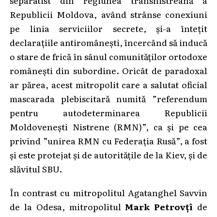
Republicii Moldova, având strânse conexiuni
pe linia serviciilor secrete, și-a întețit
declarațiile antiromânești, încercând să inducă
o stare de frică în sânul comunităților ortodoxe
românești din subordine. Oricât de paradoxal
ar părea, acest mitropolit care a salutat oficial
mascarada plebiscitară numită ”referendum
pentru autodeterminarea Republicii
Moldovenești Nistrene (RMN)”, ca și pe cea
privind ”unirea RMN cu Federația Rusă”, a fost
și este protejat și de autoritățile de la Kiev, și de
slăvitul SBU.
În contrast cu mitropolitul Agatanghel Savvin
de la Odesa, mitropolitul
Mark Petrovțî
de