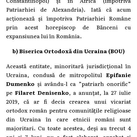
Constantinopol) și în Africa (împotriva
Patriarhiei de Alexandria). Iată că acum
acționează și împotriva Patriarhiei Române
prin acest horepiscop de Bănceni cu
expansiunea lui în România.
b) Biserica Ortodoxă din Ucraina (BOU)
Această entitate, minoritară jurisdicțional în
Ucraina, condusă de mitropolitul
Epifanie
Dumenko
și avându-l ca ”patriarh onorific”
pe
Filaret Denisenko
, a anunțat, la 27 iulie
2019, că ar fi decis crearea unui vicariat
ortodox român pentru comunitățile religioase
din Ucraina în care etnicii români sunt
majoritari. Cu toate acestea, deși au trecut 4
ani și 7 luni, nu a fost elaborat, aprobat și