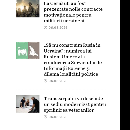
La Cernăuți au fost
prezentate noile contracte
motivaționale pentru
militarii ucraineni
06.08.2026
„Să nu construim Rusia în
Ucraina”: numirea lui
Rustem Umerov la
conducerea Serviciului de
Informații Externe și
dilema loialității politice
06.08.2026
Transcarpatia va deschide
un sediu modernizat pentru
sprijinirea veteranilor
06.08.2026