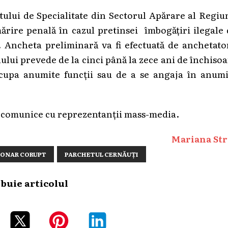
etului de Specialitate din Sectorul Apărare al Regiu
rmărire penală în cazul pretinsei îmbogățiri ilegale
. Ancheta preliminară va fi efectuată de anchetato
lului prevede de la cinci până la zece ani de închiso
ocupa anumite funcții sau de a se angaja în anumi
 comunice cu reprezentanții mass-media.
Mariana Str
IONAR CORUPT
PARCHETUL CERNĂUŢI
ibuie articolul