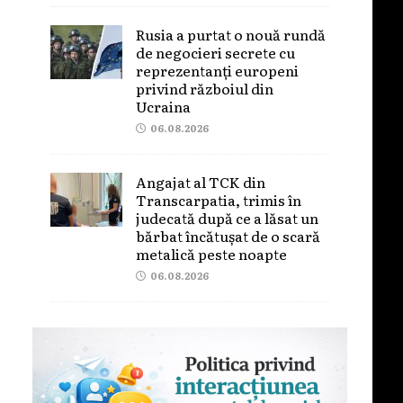
Rusia a purtat o nouă rundă
de negocieri secrete cu
reprezentanți europeni
privind războiul din
Ucraina
06.08.2026
Angajat al TCK din
Transcarpatia, trimis în
judecată după ce a lăsat un
bărbat încătușat de o scară
metalică peste noapte
06.08.2026