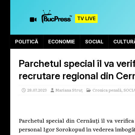
TV LIVE
POLITICĂ
ECONOMIE
SOCIAL
CULTUR
Parchetul special îl va veri
recrutare regional din Cern
28.07.2023
Mariana Struț
Cronica penală
,
SOCI
Parchetul special din Cernăuți îl va verifica
personal Igor Sorokopud în vederea îmbogăți