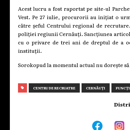
Acest lucru a fost raportat pe site-ul Parch
Vest. Pe 27 iulie, procurorii au inițiat o u
către șeful Centrului regional de recrutare
poliției regiunii Cernăuți. Sancțiunea artico
cu o privare de trei ani de dreptul de a 
instituții.
Sorokopud la momentul actual nu dorește să
CENTRU DE RECRUATRE
CERNĂUȚI
FUNCŢ
Distr