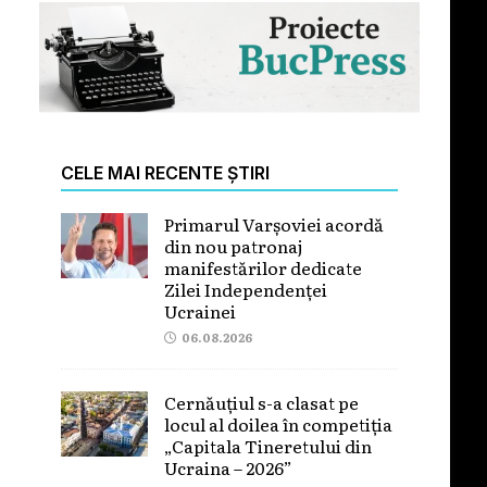
CELE MAI RECENTE ȘTIRI
Primarul Varșoviei acordă
din nou patronaj
manifestărilor dedicate
Zilei Independenței
Ucrainei
06.08.2026
Cernăuțiul s-a clasat pe
locul al doilea în competiția
„Capitala Tineretului din
Ucraina – 2026”