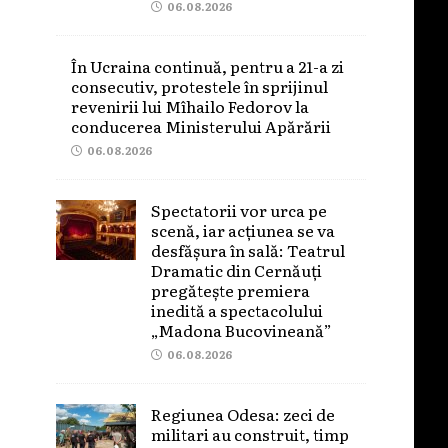
06.08.2026
În Ucraina continuă, pentru a 21-a zi
consecutiv, protestele în sprijinul
revenirii lui Mîhailo Fedorov la
conducerea Ministerului Apărării
06.08.2026
Spectatorii vor urca pe
scenă, iar acțiunea se va
desfășura în sală: Teatrul
Dramatic din Cernăuți
pregătește premiera
inedită a spectacolului
„Madona Bucovineană”
06.08.2026
Regiunea Odesa: zeci de
militari au construit, timp