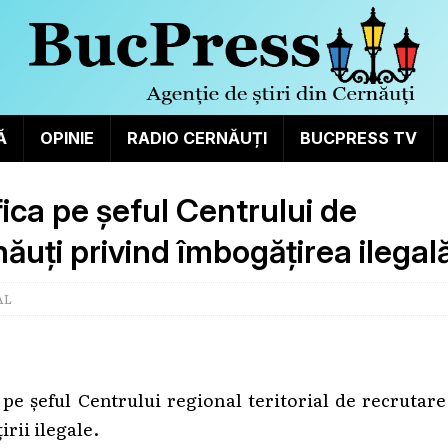
Ă
OPINIE
RADIO CERNĂUȚI
BUCPRESS TV
fica pe șeful Centrului de
ăuți privind îmbogățirea ilegal
AL
 pe șeful Centrului regional teritorial de recrutare
rii ilegale.