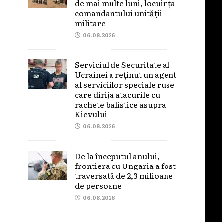
de mai multe luni, locuința
comandantului unității
militare
06.08.2026
Serviciul de Securitate al
Ucrainei a reținut un agent
al serviciilor speciale ruse
care dirija atacurile cu
rachete balistice asupra
Kievului
06.08.2026
De la începutul anului,
frontiera cu Ungaria a fost
traversată de 2,3 milioane
de persoane
06.08.2026