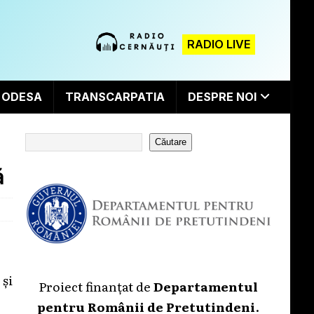
RADIO LIVE
ODESA
TRANSCARPATIA
DESPRE NOI
Căutare
ă
 și
Proiect finanțat de
Departamentul
pentru Românii de Pretutindeni
.