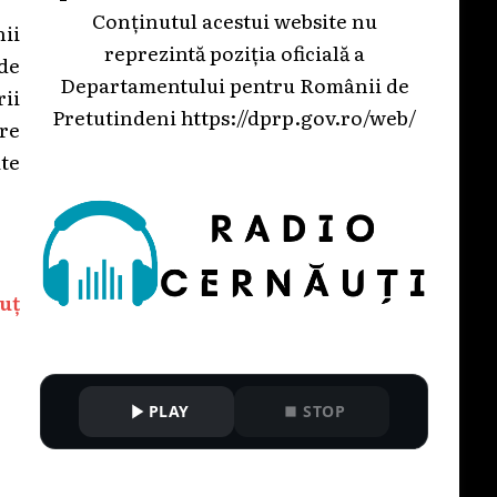
Conținutul acestui website nu
nii
reprezintă poziția oficială a
 de
Departamentului pentru Românii de
rii
Pretutindeni
https://dprp.gov.ro/web/
are
te
uț
PLAY
STOP