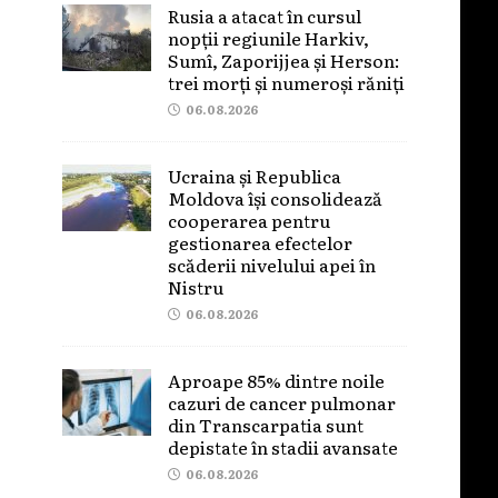
Rusia a atacat în cursul
nopții regiunile Harkiv,
Sumî, Zaporijjea și Herson:
trei morți și numeroși răniți
06.08.2026
Ucraina și Republica
Moldova își consolidează
cooperarea pentru
gestionarea efectelor
scăderii nivelului apei în
Nistru
06.08.2026
Aproape 85% dintre noile
cazuri de cancer pulmonar
din Transcarpatia sunt
depistate în stadii avansate
06.08.2026