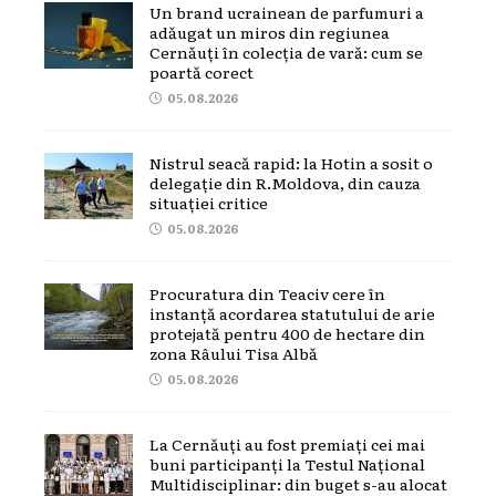
Un brand ucrainean de parfumuri a
adăugat un miros din regiunea
Cernăuți în colecția de vară: cum se
poartă corect
05.08.2026
Nistrul seacă rapid: la Hotin a sosit o
delegație din R.Moldova, din cauza
situației critice
05.08.2026
Procuratura din Teaciv cere în
instanță acordarea statutului de arie
protejată pentru 400 de hectare din
zona Râului Tisa Albă
05.08.2026
La Cernăuți au fost premiați cei mai
buni participanți la Testul Național
Multidisciplinar: din buget s-au alocat