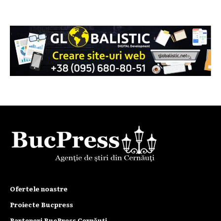
Ofertele noastre
Proiecte Bucpress
Parteneri BucPress Cernăuți