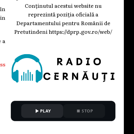
Conținutul acestui website nu
 în
reprezintă poziția oficială a
din
Departamentului pentru Românii de
Pretutindeni
https://dprp.gov.ro/web/
e a
ss
PLAY
STOP