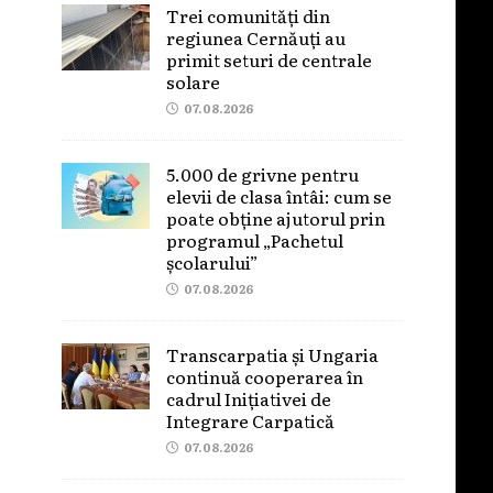
Trei comunități din
regiunea Cernăuți au
primit seturi de centrale
solare
07.08.2026
5.000 de grivne pentru
elevii de clasa întâi: cum se
poate obține ajutorul prin
programul „Pachetul
școlarului”
07.08.2026
Transcarpatia și Ungaria
continuă cooperarea în
cadrul Inițiativei de
Integrare Carpatică
07.08.2026