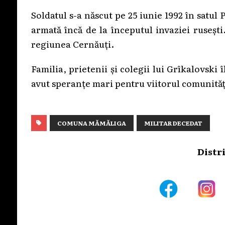
Soldatul s-a născut pe 25 iunie 1992 în satu
armată încă de la începutul invaziei rusești
regiunea Cernăuți.
Familia, prietenii și colegii lui Grîkalovski 
avut speranțe mari pentru viitorul comunități
COMUNA MĂMĂLIGA
MILITAR DECEDAT
Distr