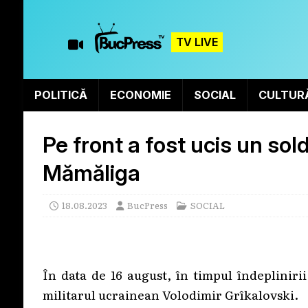
TV LIVE
POLITICĂ
ECONOMIE
SOCIAL
CULTUR
Pe front a fost ucis un so
Mămăliga
18.08.2023
BucPress
SOCIAL
În data de 16 august, în timpul îndeplinirii
militarul ucrainean Volodimir Grîkalovski.