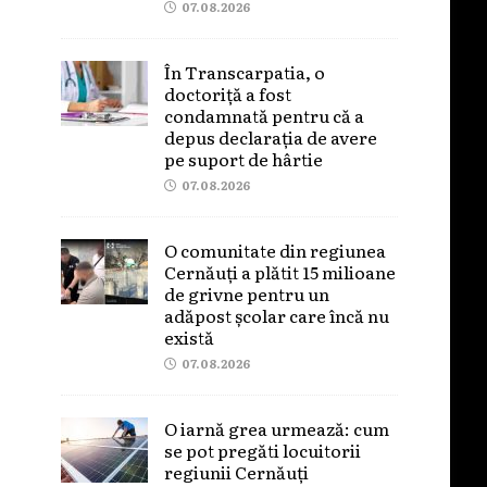
07.08.2026
În Transcarpatia, o
doctoriță a fost
condamnată pentru că a
depus declarația de avere
pe suport de hârtie
07.08.2026
O comunitate din regiunea
Cernăuți a plătit 15 milioane
de grivne pentru un
adăpost școlar care încă nu
există
07.08.2026
O iarnă grea urmează: cum
se pot pregăti locuitorii
regiunii Cernăuți