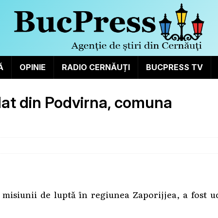
Ă
OPINIE
RADIO CERNĂUȚI
BUCPRESS TV
ldat din Podvirna, comuna
 misiunii de luptă în regiunea Zaporijjea, a fost u