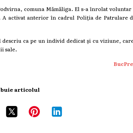
l Podvirna, comuna Mămăliga. El s-a înrolat voluntar
. A activat anterior în cadrul Poliția de Patrulare 
îl descriu ca pe un individ dedicat și cu viziune, car
i sale.
BucPre
ibuie articolul