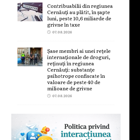
Contribuabilii din regiunea
Cernăuți au plătit, în șapte
luni, peste 10,6 miliarde de
grivne în taxe
07.08.2026
Șase membri ai unei rețele
internaționale de droguri,
reținuți în regiunea
Cernăuți: substanțe
psihotrope confiscate în
valoare de peste 40 de
milioane de grivne
07.08.2026