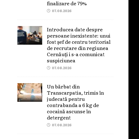
finalizare de 79%
07.08.2026
Introducea date despre
persoane inexistente: unui
fost șef de centru teritorial
de recrutare din regiunea
Cernăuți i s-a comunicat
suspiciunea
07.08.2026
Un bărbat din
Transcarpatia, trimis în
judecată pentru
contrabanda a 6 kg de
cocaină ascunse în
detergent
07.08.2026