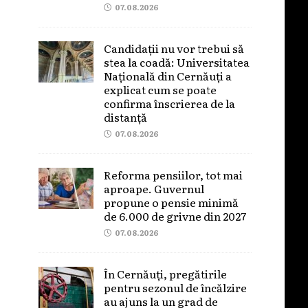
07.08.2026
Candidații nu vor trebui să
stea la coadă: Universitatea
Națională din Cernăuți a
explicat cum se poate
confirma înscrierea de la
distanță
07.08.2026
Reforma pensiilor, tot mai
aproape. Guvernul
propune o pensie minimă
de 6.000 de grivne din 2027
07.08.2026
În Cernăuți, pregătirile
pentru sezonul de încălzire
au ajuns la un grad de