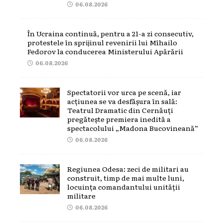
06.08.2026
În Ucraina continuă, pentru a 21-a zi consecutiv,
protestele în sprijinul revenirii lui Mîhailo
Fedorov la conducerea Ministerului Apărării
06.08.2026
Spectatorii vor urca pe scenă, iar
acțiunea se va desfășura în sală:
Teatrul Dramatic din Cernăuți
pregătește premiera inedită a
spectacolului „Madona Bucovineană”
06.08.2026
Regiunea Odesa: zeci de militari au
construit, timp de mai multe luni,
locuința comandantului unității
militare
06.08.2026