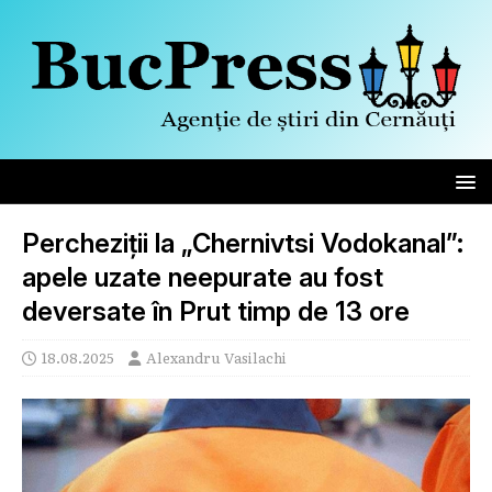
Percheziții la „Chernivtsi Vodokanal”:
apele uzate neepurate au fost
deversate în Prut timp de 13 ore
18.08.2025
Alexandru Vasilachi