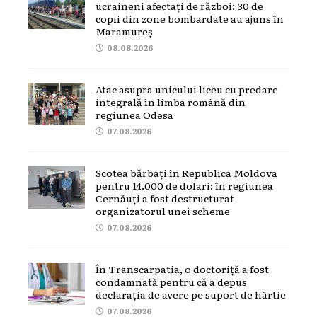
ucraineni afectați de război: 30 de
copii din zone bombardate au ajuns în
Maramureș
08.08.2026
Atac asupra unicului liceu cu predare
integrală în limba română din
regiunea Odesa
07.08.2026
Scotea bărbați în Republica Moldova
pentru 14.000 de dolari: în regiunea
Cernăuți a fost destructurat
organizatorul unei scheme
07.08.2026
În Transcarpatia, o doctoriță a fost
condamnată pentru că a depus
declarația de avere pe suport de hârtie
07.08.2026