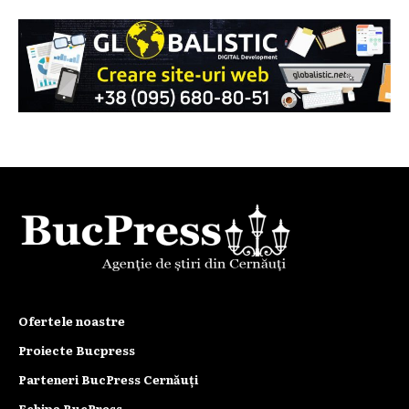
Ofertele noastre
Proiecte Bucpress
Parteneri BucPress Cernăuți
Echipa BucPress