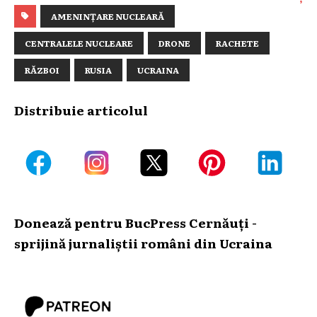
AMENINȚARE NUCLEARĂ
CENTRALELE NUCLEARE
DRONE
RACHETE
RĂZBOI
RUSIA
UCRAINA
Distribuie articolul
Donează pentru BucPress Cernăuți -
sprijină jurnaliștii români din Ucraina