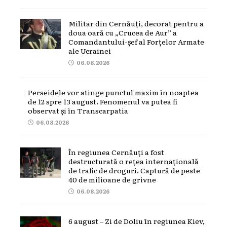
Militar din Cernăuți, decorat pentru a
doua oară cu „Crucea de Aur” a
Comandantului-șef al Forțelor Armate
ale Ucrainei
06.08.2026
Perseidele vor atinge punctul maxim în noaptea
de 12 spre 13 august. Fenomenul va putea fi
observat și în Transcarpatia
06.08.2026
În regiunea Cernăuți a fost
destructurată o rețea internațională
de trafic de droguri. Captură de peste
40 de milioane de grivne
06.08.2026
6 august – Zi de Doliu în regiunea Kiev,