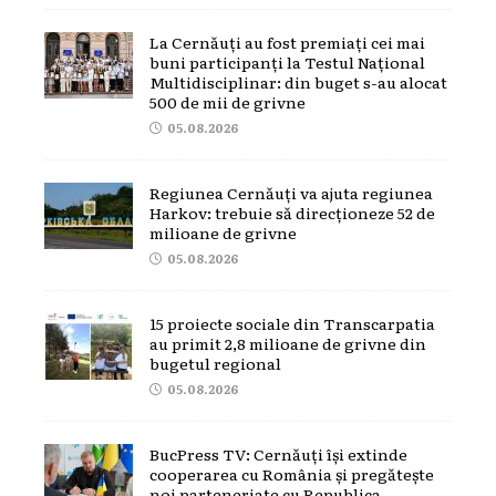
La Cernăuți au fost premiați cei mai
buni participanți la Testul Național
Multidisciplinar: din buget s-au alocat
500 de mii de grivne
05.08.2026
Regiunea Cernăuți va ajuta regiunea
Harkov: trebuie să direcționeze 52 de
milioane de grivne
05.08.2026
15 proiecte sociale din Transcarpatia
au primit 2,8 milioane de grivne din
bugetul regional
05.08.2026
BucPress TV: Cernăuți își extinde
cooperarea cu România și pregătește
noi parteneriate cu Republica