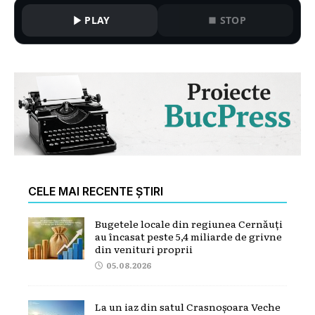
PLAY
STOP
CELE MAI RECENTE ȘTIRI
Bugetele locale din regiunea Cernăuți
au încasat peste 5,4 miliarde de grivne
din venituri proprii
05.08.2026
La un iaz din satul Crasnoșoara Veche