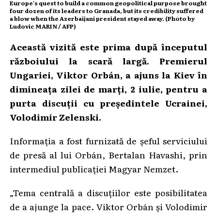
Europe's quest to build a common geopolitical purpose brought
four dozen of its leaders to Granada, but its credibility suffered
a blow when the Azerbaijani president stayed away. (Photo by
Ludovic MARIN / AFP)
Această vizită este prima după începutul
războiului la scară largă. Premierul
Ungariei, Viktor Orbán, a ajuns la Kiev în
dimineața zilei de marți, 2 iulie, pentru a
purta discuții cu președintele Ucrainei,
Volodimir Zelenski.
Informația a fost furnizată de șeful serviciului
de presă al lui Orbán, Bertalan Havashi, prin
intermediul publicației Magyar Nemzet.
„Tema centrală a discuțiilor este posibilitatea
de a ajunge la pace. Viktor Orbán și Volodimir