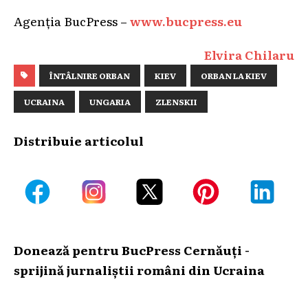
Agenția BucPress –
www.bucpress.eu
Elvira Chilaru
ÎNTÂLNIRE ORBAN
KIEV
ORBAN LA KIEV
UCRAINA
UNGARIA
ZLENSKII
Distribuie articolul
Donează pentru BucPress Cernăuți -
sprijină jurnaliștii români din Ucraina