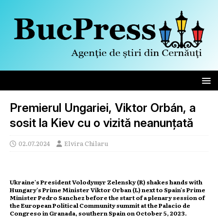
Premierul Ungariei, Viktor Orbán, a
sosit la Kiev cu o vizită neanunțată
02.07.2024
Elvira Chilaru
Ukraine's President Volodymyr Zelensky (R) shakes hands with
Hungary's Prime Minister Viktor Orban (L) next to Spain's Prime
Minister Pedro Sanchez before the start of a plenary session of
the European Political Community summit at the Palacio de
Congreso in Granada, southern Spain on October 5, 2023.