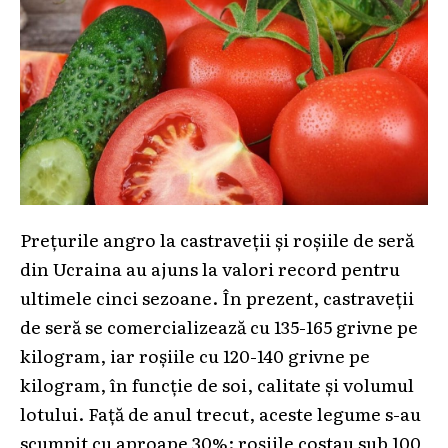
Prețurile angro la castraveții și roșiile de seră
din Ucraina au ajuns la valori record pentru
ultimele cinci sezoane. În prezent, castraveții
de seră se comercializează cu 135-165 grivne pe
kilogram, iar roșiile cu 120-140 grivne pe
kilogram, în funcție de soi, calitate și volumul
lotului. Față de anul trecut, aceste legume s-au
scumpit cu aproape 30%: roșiile costau sub 100