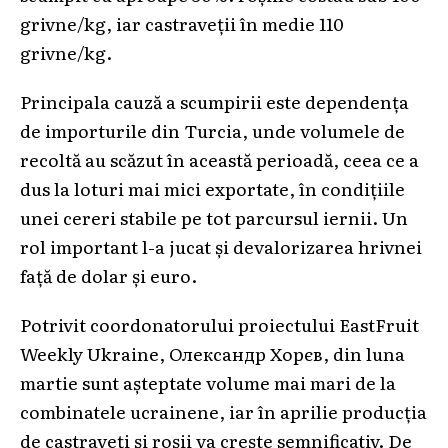
grivne/kg, iar castraveții în medie 110
grivne/kg.
Principala cauză a scumpirii este dependența
de importurile din Turcia, unde volumele de
recoltă au scăzut în această perioadă, ceea ce a
dus la loturi mai mici exportate, în condițiile
unei cereri stabile pe tot parcursul iernii. Un
rol important l-a jucat și devalorizarea hrivnei
față de dolar și euro.
Potrivit coordonatorului proiectului EastFruit
Weekly Ukraine, Олександр Хорєв, din luna
martie sunt așteptate volume mai mari de la
combinatele ucrainene, iar în aprilie producția
de castraveți și roșii va crește semnificativ. De