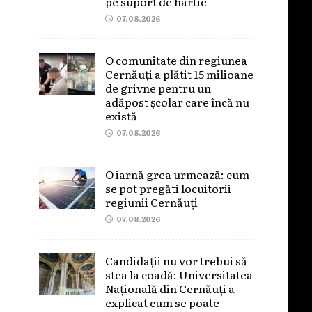
pe suport de hârtie
07.08.2026
O comunitate din regiunea
Cernăuți a plătit 15 milioane
de grivne pentru un
adăpost școlar care încă nu
există
07.08.2026
O iarnă grea urmează: cum
se pot pregăti locuitorii
regiunii Cernăuți
07.08.2026
Candidații nu vor trebui să
stea la coadă: Universitatea
Națională din Cernăuți a
explicat cum se poate