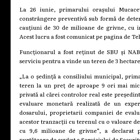
La 26 iunie, primarului orașului Mucac
constrângere preventivă sub formă de detenț
cauțiuni de 30 de milioane de grivne, cu 
Acest lucru a fost comunicat pe pagina de Te
Funcționarul a fost reținut de SBU și NAB
serviciu pentru a vinde un teren de 3 hectar
„La o ședință a consiliului municipal, prim
teren la un preț de aproape 9 ori mai mic
privată al cărei controlor real este președint
evaluare monetară realizată de un exper
dosarului, proprietarii companiei de evalu
acestor tranzacții cu terenul cu o valoare de
cu 9,6 milioane de grivne”, a declarat 
purtătoare de cuvânt a Serviciului de Securit