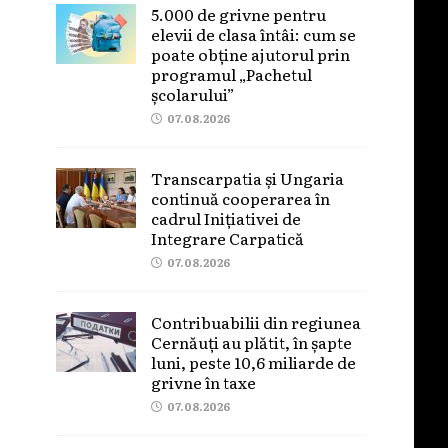
5.000 de grivne pentru
elevii de clasa întâi: cum se
poate obține ajutorul prin
programul „Pachetul
școlarului”
07.08.2026
Transcarpatia și Ungaria
continuă cooperarea în
cadrul Inițiativei de
Integrare Carpatică
07.08.2026
Contribuabilii din regiunea
Cernăuți au plătit, în șapte
luni, peste 10,6 miliarde de
grivne în taxe
07.08.2026