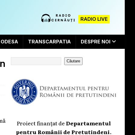
RADIO LIVE
ODESA
TRANSCARPATIA
DESPRE NOI
în
Căutare
rmă
Proiect finanțat de
Departamentul
pentru Românii de Pretutindeni
.