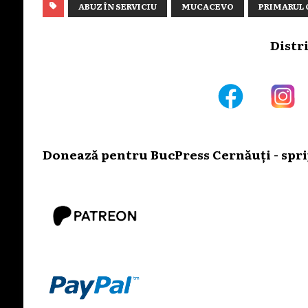
ABUZ ÎN SERVICIU
MUCACEVO
PRIMARUL 
Distr
Donează pentru BucPress Cernăuți - sprij