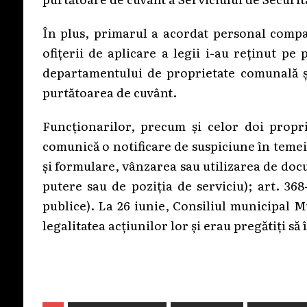
În plus, primarul a acordat personal compa
ofițerii de aplicare a legii i-au reținut pe 
departamentului de proprietate comunală și 
purtătoarea de cuvânt.
Funcționarilor, precum și celor doi proprie
comunică o notificare de suspiciune în temeiu
și formulare, vânzarea sau utilizarea de docum
putere sau de poziția de serviciu); art. 36
publice). La 26 iunie, Consiliul municipal M
legalitatea acțiunilor lor și erau pregătiți s