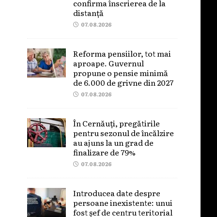
confirma înscrierea de la
distanță
07.08.2026
Reforma pensiilor, tot mai
aproape. Guvernul
propune o pensie minimă
de 6.000 de grivne din 2027
07.08.2026
În Cernăuți, pregătirile
pentru sezonul de încălzire
au ajuns la un grad de
finalizare de 79%
07.08.2026
Introducea date despre
persoane inexistente: unui
fost șef de centru teritorial