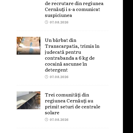
de recrutare din regiunea
Cernăuți i s-a comunicat
suspiciunea
07.08.2026
Un bărbat din
Transcarpatia, trimis în
judecată pentru
contrabanda a 6 kg de
cocaină ascunse în
detergent
07.08.2026
Trei comunități din
regiunea Cernăuți au
primit seturi de centrale
solare
07.08.2026