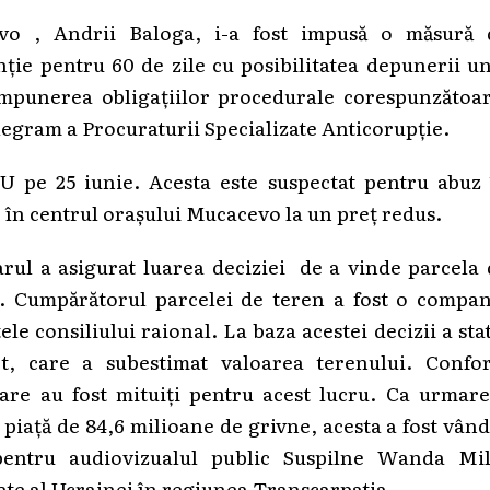
evo , Andrii Baloga, i-a fost impusă o măsură 
ie pentru 60 de zile cu posibilitatea depunerii u
impunerea obligațiilor procedurale corespunzătoar
legram a Procuraturii Specializate Anticorupție.
U pe 25 iunie. Acesta este suspectat pentru abuz 
e în centrul orașului Mucacevo la un preț redus.
arul a asigurat luarea deciziei de a vinde parcela
. Cumpărătorul parcelei de teren a fost o compan
ele consiliului raional. La baza acestei decizii a sta
t, care a subestimat valoarea terenului. Confo
are au fost mituiți pentru acest lucru. Ca urmare
 piață de 84,6 milioane de grivne, acesta a fost vân
pentru audiovizualul public Suspilne Wanda Mil
ate al Ucrainei în regiunea Transcarpatia .