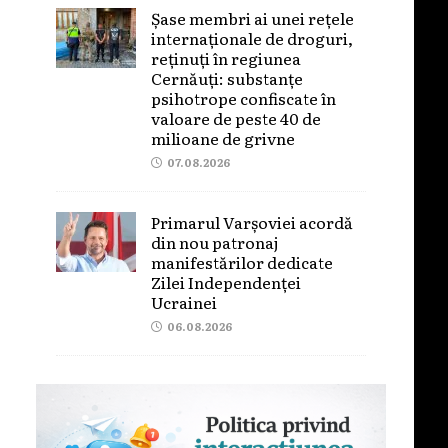
Șase membri ai unei rețele
internaționale de droguri,
reținuți în regiunea
Cernăuți: substanțe
psihotrope confiscate în
valoare de peste 40 de
milioane de grivne
07.08.2026
Primarul Varșoviei acordă
din nou patronaj
manifestărilor dedicate
Zilei Independenței
Ucrainei
06.08.2026