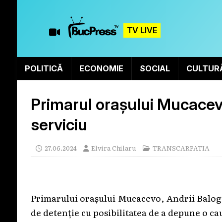
TV LIVE
POLITICĂ
ECONOMIE
SOCIAL
CULTUR
Primarul orașului Mucacev
serviciu
27.06.2024
Elvira Chilaru
TRANSCARPATIA
Primarului orașului Mucacevo, Andrii Baloga
de detenție cu posibilitatea de a depune o ca