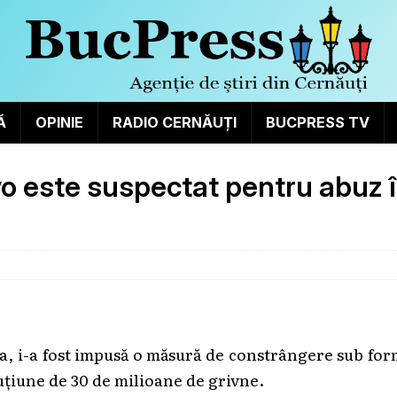
Ă
OPINIE
RADIO CERNĂUȚI
BUCPRESS TV
o este suspectat pentru abuz 
, i-a fost impusă o măsură de constrângere sub fo
uțiune de 30 de milioane de grivne.