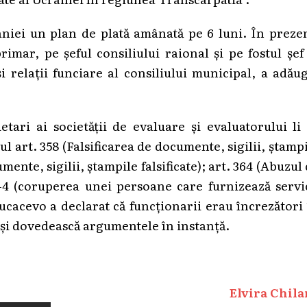
niei un plan de plată amânată pe 6 luni. În prezen
primar, pe șeful consiliului raional și pe fostul șef
relații funciare al consiliului municipal, a adău
tari ai societății de evaluare și evaluatorului li
l art. 358 (Falsificarea de documente, sigilii, ștamp
ente, sigilii, ștampile falsificate); art. 364 (Abuzul
8-4 (coruperea unei persoane care furnizează servi
ucacevo a declarat că funcționarii erau încrezători
ă își dovedească argumentele în instanță.
Elvira Chila