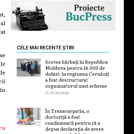
t,
 al
gat
CELE MAI RECENTE ȘTIRI
 se
Scotea bărbați în Republica
ile
Moldova pentru 14.000 de
 de
dolari: în regiunea Cernăuți
a fost destructurat
cii
organizatorul unei scheme
 în
07.08.2026
În Transcarpatia, o
doctoriță a fost
condamnată pentru că a
ru
depus declarația de avere