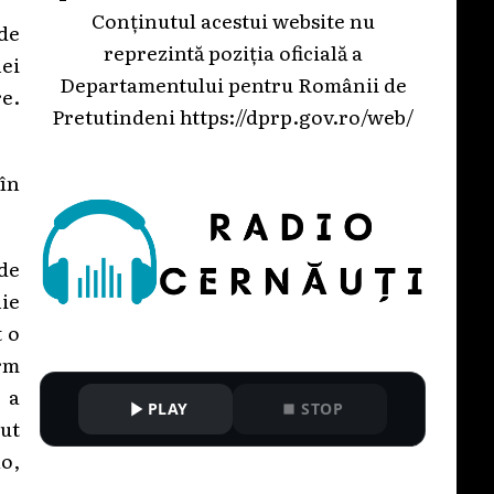
Conținutul acestui website nu
de
reprezintă poziția oficială a
nei
Departamentului pentru Românii de
e.
Pretutindeni
https://dprp.gov.ro/web/
în
 de
ie
t o
rm
 a
PLAY
STOP
dut
o,