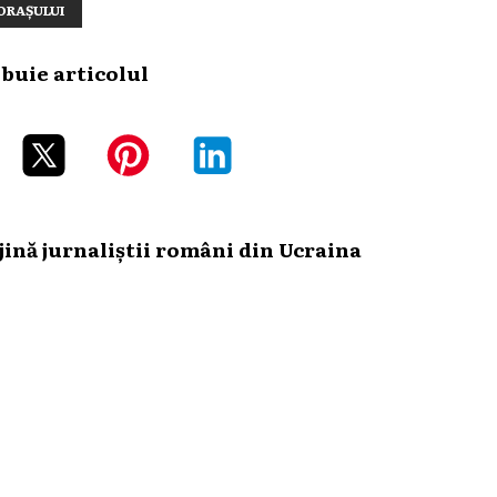
ORAȘULUI
ibuie articolul
ină jurnaliștii români din Ucraina