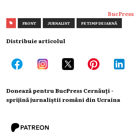
BucPress
FRONT
JURNALIST
PE TIMP DE IARNĂ
Distribuie articolul
Donează pentru BucPress Cernăuți -
sprijină jurnaliștii români din Ucraina