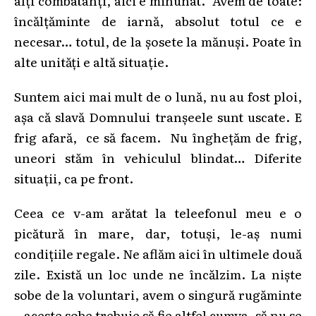
încălțăminte de iarnă, absolut totul ce e
necesar… totul, de la șosete la mănuși. Poate în
alte unități e altă situație.
Suntem aici mai mult de o lună, nu au fost ploi,
așa că slavă Domnului tranșeele sunt uscate. E
frig afară, ce să facem. Nu înghețăm de frig,
uneori stăm în vehiculul blindat… Diferite
situații, ca pe front.
Ceea ce v-am arătat la teleefonul meu e o
picătură în mare, dar, totuși, le-aș numi
condițiile regale. Ne aflăm aici în ultimele două
zile. Există un loc unde ne încălzim. La niște
sobe de la voluntari, avem o singură rugăminte
– aceste sobe trebuie să fie altfel cumva, să nu se