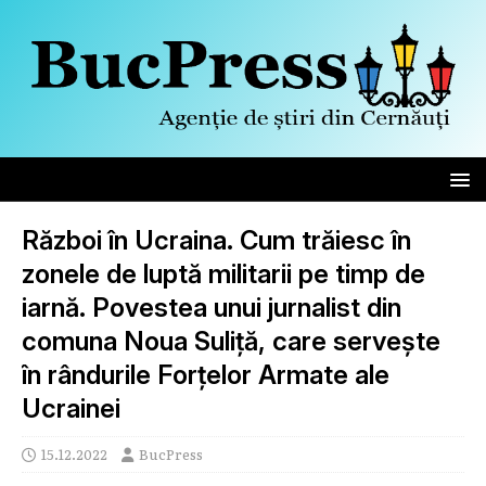
Război în Ucraina. Cum trăiesc în
zonele de luptă militarii pe timp de
iarnă. Povestea unui jurnalist din
comuna Noua Suliță, care servește
în rândurile Forțelor Armate ale
Ucrainei
15.12.2022
BucPress