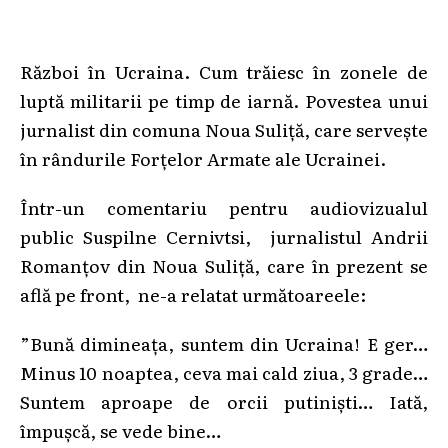
Război în Ucraina. Cum trăiesc în zonele de
luptă militarii pe timp de iarnă. Povestea unui
jurnalist din comuna Noua Suliță, care servește
în rândurile Forțelor Armate ale Ucrainei.
Într-un comentariu pentru audiovizualul
public Suspilne Cernivtsi, jurnalistul Andrii
Romanțov din Noua Suliță, care în prezent se
află pe front, ne-a relatat următoareele:
”Bună dimineața, suntem din Ucraina! E ger…
Minus 10 noaptea, ceva mai cald ziua, 3 grade…
Suntem aproape de orcii putiniști… Iată,
împușcă, se vede bine…