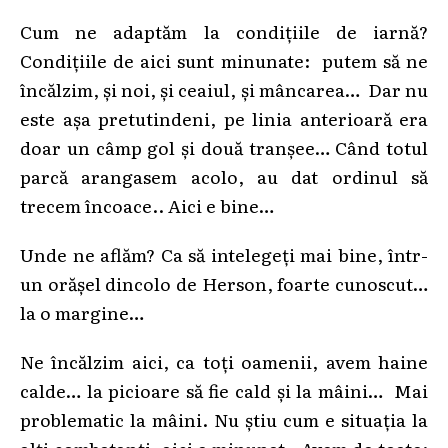
Cum ne adaptăm la condițiile de iarnă?
Condițiile de aici sunt minunate: putem să ne
încălzim, și noi, și ceaiul, și mâncarea… Dar nu
este așa pretutindeni, pe linia anterioară era
doar un câmp gol și două tranșee… Când totul
parcă arangasem acolo, au dat ordinul să
trecem încoace.. Aici e bine…
Unde ne aflăm? Ca să intelegeți mai bine, într-
un orășel dincolo de Herson, foarte cunoscut…
la o margine…
Ne încălzim aici, ca toți oamenii, avem haine
calde… la picioare să fie cald și la mâini… Mai
problematic la mâini. Nu știu cum e situația la
alți combatanți, aici e minunat. Avem de toate: