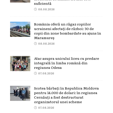
suficientă
08.08.2026
România oferă un răgaz copiilor
ucraineni afectați de război: 30 de
copii din zone bombardate au ajuns în
Maramureș
08.08.2026
Atac asupra unicului liceu cu predare
integrală în limba română din
regiunea Odesa
07.08.2026
Scotea bărbați în Republica Moldova
pentru 14.000 de dolari: în regiunea
Cernăuți a fost destructurat
organizatorul unei scheme
07.08.2026