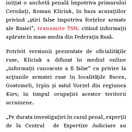
inițiat o anchetă penală împotriva primarului
Cernăuți, Roman Kliciuk, în baza acuzațiilor
privind „știri false împotriva forțelor armate
ale Rusiei”,
transmite TSN,
citând informații
apărute în mass-media din Federația Rusă.
Potrivit versiunii prezentate de oficialitățile
ruse, Kliciuk a difuzat în mediul online
„informații cunoscute a fi false” cu privire la
acțiunile armatei ruse în localitățile Bucea,
Gostomeli, Irpin și satul Vorzel din regiunea
Kiev, în timpul ocupației acestor teritorii
ucrainene.
„Pe durata investigației în cazul penal, experții
de la Centrul de Expertize Judiciare au