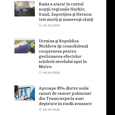
Rusia a atacat în cursul
nopții regiunile Harkiv,
Sumî, Zaporijjea și Herson:
trei morți și numeroși răniți
06.08.2026
Ucraina și Republica
Moldova își consolidează
cooperarea pentru
gestionarea efectelor
scăderii nivelului apei în
Nistru
06.08.2026
Aproape 85% dintre noile
cazuri de cancer pulmonar
din Transcarpatia sunt
depistate în stadii avansate
06.08.2026