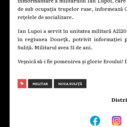
înmormântare a militarului Ian Lupoi, care ș
de sub ocupația trupelor ruse, informează C
rețelele de socializare.
Ian Lupoi a servit în unitatea militară A2120
în regiunea Donețk, potrivit informației
Suliță. Militarul avea 31 de ani.
Veșnică să-i fie pomenirea și glorie Eroului!
MILITAR
NOUA SULIȚĂ
Distr