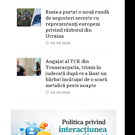
Rusia a purtat o nouă rundă
de negocieri secrete cu
reprezentanți europeni
privind războiul din
Ucraina
06.08.2026
Angajat al TCK din
Transcarpatia, trimis în
judecată după ce a lăsat un
bărbat încătușat de o scară
metalică peste noapte
06.08.2026