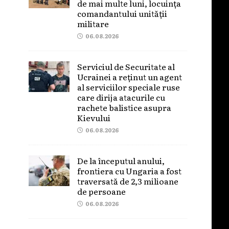
de mai multe luni, locuința
comandantului unității
militare
06.08.2026
Serviciul de Securitate al
Ucrainei a reținut un agent
al serviciilor speciale ruse
care dirija atacurile cu
rachete balistice asupra
Kievului
06.08.2026
De la începutul anului,
frontiera cu Ungaria a fost
traversată de 2,3 milioane
de persoane
06.08.2026