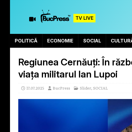
TV LIVE
POLITICĂ
ECONOMIE
SOCIAL
CULTUR
Regiunea Cernăuți: În răzb
viața militarul Ian Lupoi
17.07.2025
BucPress
Slider
,
SOCIAL