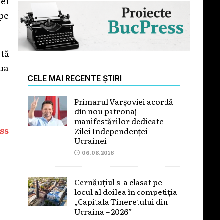
nei
 pe
ptă
ua
CELE MAI RECENTE ȘTIRI
Primarul Varșoviei acordă
din nou patronaj
manifestărilor dedicate
ss
Zilei Independenței
Ucrainei
06.08.2026
Cernăuțiul s-a clasat pe
locul al doilea în competiția
„Capitala Tineretului din
Ucraina – 2026”