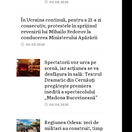
06.08.2026
În Ucraina continuă, pentru a 21-a zi
consecutiv, protestele în sprijinul
revenirii lui Mîhailo Fedorov la
conducerea Ministerului Apărării
06.08.2026
Spectatorii vor urca pe
scenă, iar acțiunea se va
desfășura în sală: Teatrul
Dramatic din Cernăuți
pregătește premiera
inedită a spectacolului
„Madona Bucovineană”
06.08.2026
Regiunea Odesa: zeci de
militari au construit, timp