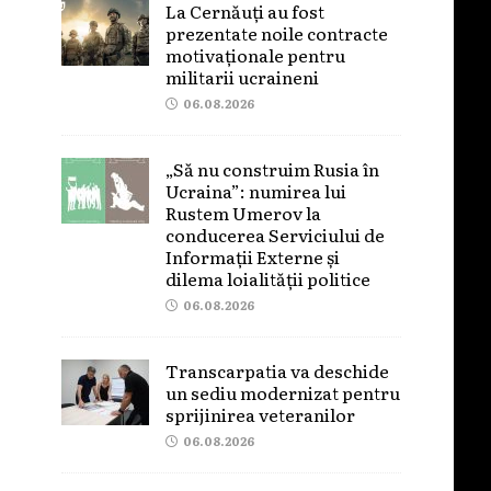
La Cernăuți au fost
prezentate noile contracte
motivaționale pentru
militarii ucraineni
06.08.2026
„Să nu construim Rusia în
Ucraina”: numirea lui
Rustem Umerov la
conducerea Serviciului de
Informații Externe și
dilema loialității politice
06.08.2026
Transcarpatia va deschide
un sediu modernizat pentru
sprijinirea veteranilor
06.08.2026