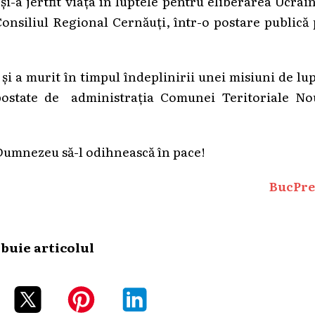
i-a jertfit viața în luptele pentru eliberarea Ucrai
onsiliul Regional Cernăuți, într-o postare publică
 și a murit în timpul îndeplinirii unei misiuni de lu
 postate de administrația Comunei Teritoriale No
 Dumnezeu să-l odihnească în pace!
BucPre
ibuie articolul