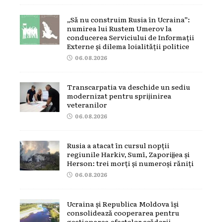
„Să nu construim Rusia în Ucraina”:
numirea lui Rustem Umerov la
conducerea Serviciului de Informații
Externe și dilema loialității politice
06.08.2026
Transcarpatia va deschide un sediu
modernizat pentru sprijinirea
veteranilor
06.08.2026
Rusia a atacat în cursul nopții
regiunile Harkiv, Sumî, Zaporijjea și
Herson: trei morți și numeroși răniți
06.08.2026
Ucraina și Republica Moldova își
consolidează cooperarea pentru
gestionarea efectelor scăderii