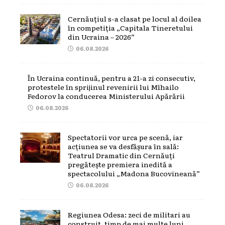
Cernăuțiul s-a clasat pe locul al doilea
în competiția „Capitala Tineretului
din Ucraina – 2026”
06.08.2026
În Ucraina continuă, pentru a 21-a zi consecutiv,
protestele în sprijinul revenirii lui Mîhailo
Fedorov la conducerea Ministerului Apărării
06.08.2026
Spectatorii vor urca pe scenă, iar
acțiunea se va desfășura în sală:
Teatrul Dramatic din Cernăuți
pregătește premiera inedită a
spectacolului „Madona Bucovineană”
06.08.2026
Regiunea Odesa: zeci de militari au
construit, timp de mai multe luni,