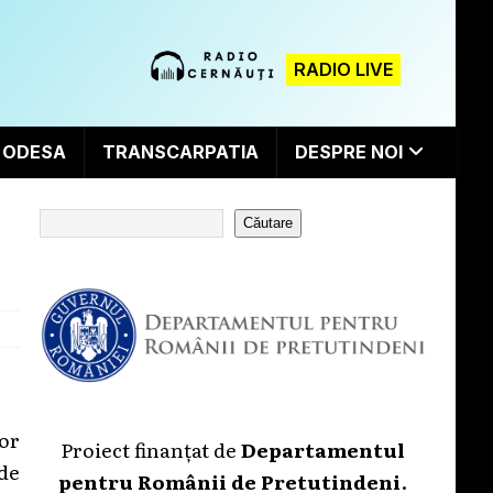
RADIO LIVE
ODESA
TRANSCARPATIA
DESPRE NOI
Căutare
vor
Proiect finanțat de
Departamentul
 de
pentru Românii de Pretutindeni
.