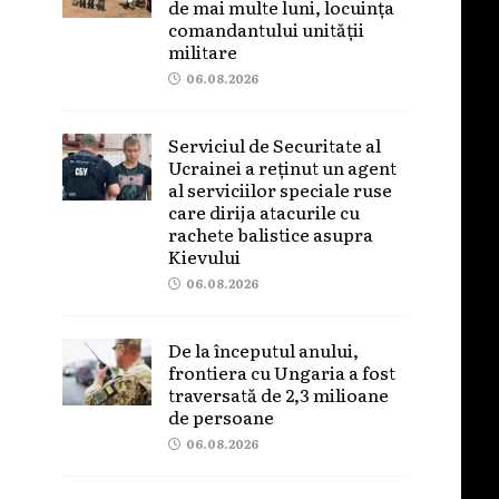
de mai multe luni, locuința
comandantului unității
militare
06.08.2026
Serviciul de Securitate al
Ucrainei a reținut un agent
al serviciilor speciale ruse
care dirija atacurile cu
rachete balistice asupra
Kievului
06.08.2026
De la începutul anului,
frontiera cu Ungaria a fost
traversată de 2,3 milioane
de persoane
06.08.2026