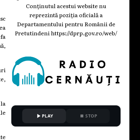
Conținutul acestui website nu
reprezintă poziția oficială a
sc
Departamentului pentru Românii de
rea
Pretutindeni
https://dprp.gov.ro/web/
efa
să,
uri
te,
la
ile
PLAY
STOP
nte