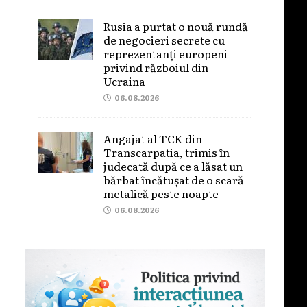
Rusia a purtat o nouă rundă
de negocieri secrete cu
reprezentanți europeni
privind războiul din
Ucraina
06.08.2026
Angajat al TCK din
Transcarpatia, trimis în
judecată după ce a lăsat un
bărbat încătușat de o scară
metalică peste noapte
06.08.2026