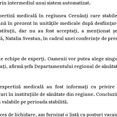
 prin intermediul unui sistem automatizat.
pertiză medicală în regiunea Cernăuți care stabile
ână în prezent în unitățile medicale după desființa
stituții, dar nu au fost acceptați, a menționat ș
, Natalia Svestun, în cadrul unei conferințe de pre
 de echipe de experți. Oamenii vor putea alege sing
tați, afirmă șefa Departamentului regional de sănăta
 expertiză medicală au fost informați cu privire 
sturi în instituțiile de sănătate din regiune. Concluzi
 valabile pe perioada stabilită.
oces de lichidare, am furnizat o listă cu posturi vaca