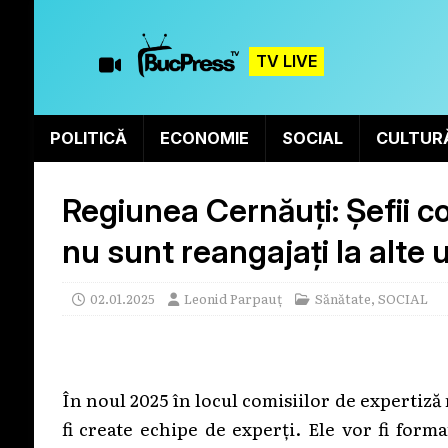
TV LIVE
POLITICĂ
ECONOMIE
SOCIAL
CULTUR
Regiunea Cernăuți: Șefii c
nu sunt reangajați la alte 
02.01.2025
Leonid Parpauț
Sănătate
,
SOCIAL
În noul 2025 în locul comisiilor de expertiză
fi create echipe de experți. Ele vor fi form