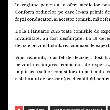
în regiune pentru a le oferi medicilor posi
Conform ordinelor pe care le-am primit de l
foștii conducători ai acestor comisii, mă refe
De la 1 ianuarie 2025 toate comisiile de exp
invaliditate, au fost desființate. La 19 de
decizie privind lichidarea comisiei de expert
Vom reaminti, o astfel de decizie a fost l
privind desființarea comisiilor de experti
implicarea șefilor comisiilor din mai multe re
a statutului de persoană cu dizabilități pentr
CERNĂUȚI
COMISII EXPERTIZĂ MEDICALĂ