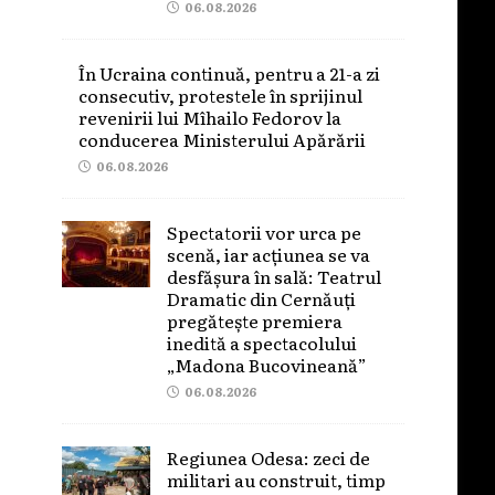
06.08.2026
În Ucraina continuă, pentru a 21-a zi
consecutiv, protestele în sprijinul
revenirii lui Mîhailo Fedorov la
conducerea Ministerului Apărării
06.08.2026
Spectatorii vor urca pe
scenă, iar acțiunea se va
desfășura în sală: Teatrul
Dramatic din Cernăuți
pregătește premiera
inedită a spectacolului
„Madona Bucovineană”
06.08.2026
Regiunea Odesa: zeci de
militari au construit, timp