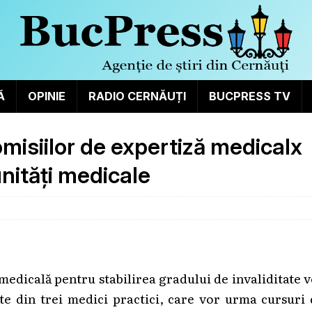
Ă
OPINIE
RADIO CERNĂUȚI
BUCPRESS TV
omisiilor de expertiză medicalх
unități medicale
 medicală pentru stabilirea gradului de invaliditate 
ate din trei medici practici, care vor urma cursuri