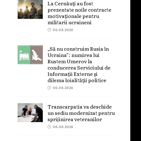
La Cernăuți au fost
prezentate noile contracte
motivaționale pentru
militarii ucraineni
06.08.2026
„Să nu construim Rusia în
Ucraina”: numirea lui
Rustem Umerov la
conducerea Serviciului de
Informații Externe și
dilema loialității politice
06.08.2026
Transcarpatia va deschide
un sediu modernizat pentru
sprijinirea veteranilor
06.08.2026