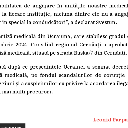
bilitatea de angajare în unitățile noastre medica
a fiecare instituție, niciuna dintre ele nu a anga
r în special la condudcători”, a declarat Svestun.
ertiză medicală din Ucraiuna, care stabilesc gradul
cembrie 2024, Consiliul regional Cernăuți a aproba
iză medicală, situată pe strada Ruska/7 din Cernăuți.
uată după ce președintele Ucrainei a semnat decret
ză medicală, pe fondul scandalurilor de corupție 
giuni și a suspiciunilor cu privire la acordarea ileg
u mai mulți procurori.
Leonid Parpa
LICHIDARE