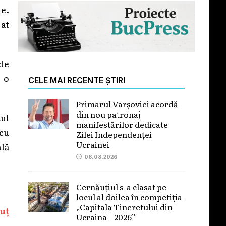
le.
jat
 de
t o
CELE MAI RECENTE ȘTIRI
Primarul Varșoviei acordă
din nou patronaj
ul
manifestărilor dedicate
cu
Zilei Independenței
Ucrainei
ală
06.08.2026
Cernăuțiul s-a clasat pe
locul al doilea în competiția
„Capitala Tineretului din
uț
Ucraina – 2026”