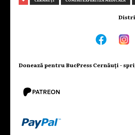
Distr
Donează pentru BucPress Cernăuți - sprij