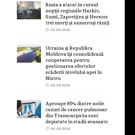
Rusia a atacat în cursul
nopții regiunile Harkiv,
Sumî, Zaporijjea și Herson:
trei morți și numeroși răniți
06.08.2026
Ucraina și Republica
Moldova își consolidează
cooperarea pentru
gestionarea efectelor
scăderii nivelului apei în
Nistru
06.08.2026
Aproape 85% dintre noile
cazuri de cancer pulmonar
din Transcarpatia sunt
depistate în stadii avansate
06.08.2026