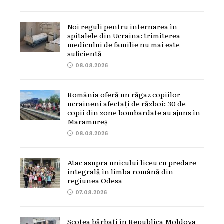
Noi reguli pentru internarea în
spitalele din Ucraina: trimiterea
medicului de familie nu mai este
suficientă
08.08.2026
România oferă un răgaz copiilor
ucraineni afectați de război: 30 de
copii din zone bombardate au ajuns în
Maramureș
08.08.2026
Atac asupra unicului liceu cu predare
integrală în limba română din
regiunea Odesa
07.08.2026
Scotea bărbați în Republica Moldova