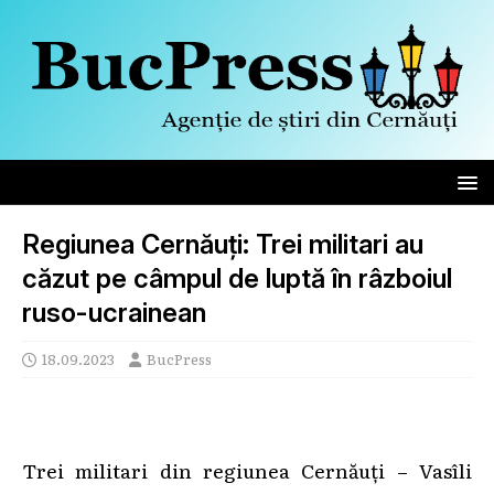
Regiunea Cernăuți: Trei militari au
căzut pe câmpul de luptă în râzboiul
ruso-ucrainean
18.09.2023
BucPress
Trei militari din regiunea Cernăuți – Vasîli