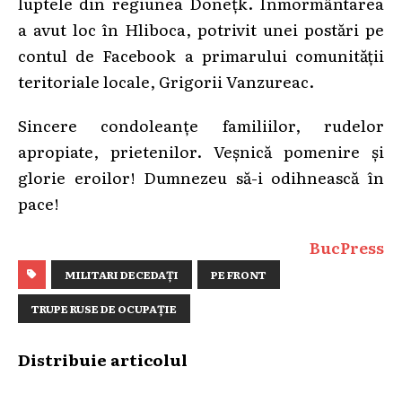
luptele din regiunea Donețk. Înmormântarea
a avut loc în Hliboca, potrivit unei postări pe
contul de Facebook a primarului comunității
teritoriale locale, Grigorii Vanzureac.
Sincere condoleanțe familiilor, rudelor
apropiate, prietenilor. Veșnică pomenire și
glorie eroilor! Dumnezeu să-i odihnească în
pace!
BucPress
MILITARI DECEDAȚI
PE FRONT
TRUPE RUSE DE OCUPAȚIE
Distribuie articolul