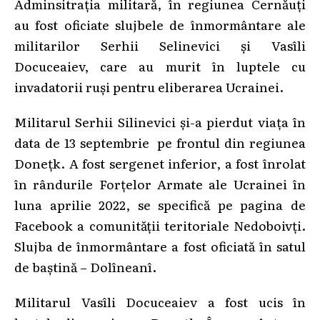
Adminsitrația militară, în regiunea Cernăuți
au fost oficiate slujbele de înmormântare ale
militarilor Serhii Selinevici și Vasîli
Docuceaiev, care au murit în luptele cu
invadatorii ruși pentru eliberarea Ucrainei.
Militarul Serhii Silinevici și-a pierdut viața în
data de 13 septembrie pe frontul din regiunea
Donețk. A fost sergenet inferior, a fost înrolat
în rândurile Forțelor Armate ale Ucrainei în
luna aprilie 2022, se specifică pe pagina de
Facebook a comunității teritoriale Nedoboivți.
Slujba de înmormântare a fost oficiată în satul
de baștină – Dolîneanî.
Militarul Vasîli Docuceaiev a fost ucis în