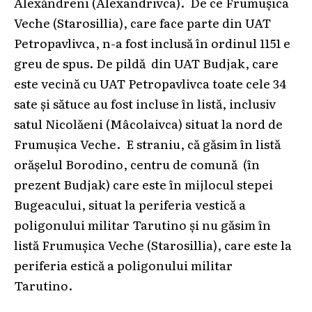
Alexăndreni (Alexandrivca). De ce Frumușica
Veche (Starosillia), care face parte din UAT
Petropavlivca, n-a fost inclusă în ordinul 1151 e
greu de spus. De pildă din UAT Budjak, care
este vecină cu UAT Petropavlivca toate cele 34
sate și sătuce au fost incluse în listă, inclusiv
satul Nicolăeni (Mâcolaivca) situat la nord de
Frumușica Veche. E straniu, că găsim în listă
orășelul Borodino, centru de comună (în
prezent Budjak) care este în mijlocul stepei
Bugeacului, situat la periferia vestică a
poligonului militar Tarutino și nu găsim în
listă Frumușica Veche (Starosillia), care este la
periferia estică a poligonului militar
Tarutino.