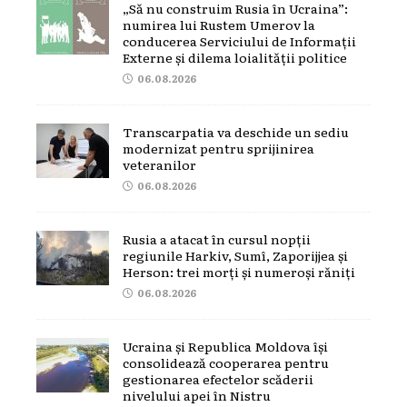
„Să nu construim Rusia în Ucraina”:
numirea lui Rustem Umerov la
conducerea Serviciului de Informații
Externe și dilema loialității politice
06.08.2026
Transcarpatia va deschide un sediu
modernizat pentru sprijinirea
veteranilor
06.08.2026
Rusia a atacat în cursul nopții
regiunile Harkiv, Sumî, Zaporijjea și
Herson: trei morți și numeroși răniți
06.08.2026
Ucraina și Republica Moldova își
consolidează cooperarea pentru
gestionarea efectelor scăderii
nivelului apei în Nistru