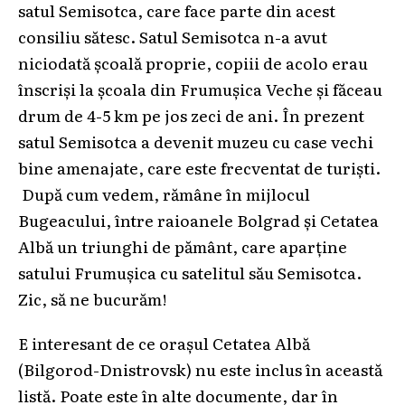
satul Semisotca, care face parte din acest
consiliu sătesc. Satul Semisotca n-a avut
niciodată școală proprie, copiii de acolo erau
înscriși la școala din Frumușica Veche și făceau
drum de 4-5 km pe jos zeci de ani. În prezent
satul Semisotca a devenit muzeu cu case vechi
bine amenajate, care este frecventat de turiști.
După cum vedem, rămâne în mijlocul
Bugeacului, între raioanele Bolgrad și Cetatea
Albă un triunghi de pământ, care aparține
satului Frumușica cu satelitul său Semisotca.
Zic, să ne bucurăm!
E interesant de ce orașul Cetatea Albă
(Bilgorod-Dnistrovsk) nu este inclus în această
listă. Poate este în alte documente, dar în