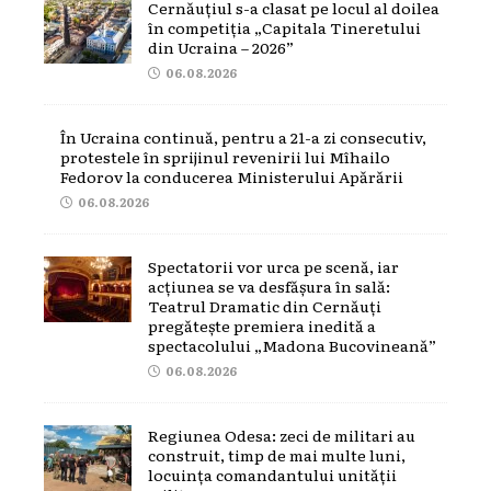
Cernăuțiul s-a clasat pe locul al doilea
în competiția „Capitala Tineretului
din Ucraina – 2026”
06.08.2026
În Ucraina continuă, pentru a 21-a zi consecutiv,
protestele în sprijinul revenirii lui Mîhailo
Fedorov la conducerea Ministerului Apărării
06.08.2026
Spectatorii vor urca pe scenă, iar
acțiunea se va desfășura în sală:
Teatrul Dramatic din Cernăuți
pregătește premiera inedită a
spectacolului „Madona Bucovineană”
06.08.2026
Regiunea Odesa: zeci de militari au
construit, timp de mai multe luni,
locuința comandantului unității