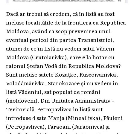
Dacă ar trebui să credem, că în listă au fost
incluse localitățile de la frontiera cu Republica
Moldova, având ca scop prevenirea unui
eventual pericol din partea Transnistriei,
atunci de ce în listă nu vedem satul Vădeni-
Moldova (Crutoiarivka), care e la hotar cu
raionul Ștefan Vodă din Republica Moldova?
Sunt incluse satele Kozațke, Ruscoivanivka,
Volodâmârivka, Starokozace și nu vedem în
listă Vădeniul, sat populat de români
(moldoveni). Din Unitatea Administrativ –
Teritorială Petropavlivca în listă sunt
introduse 4 sate Manja (Mineailivka), Păuleni
(Petropavlivca), Faraoani (Faraonivca) și