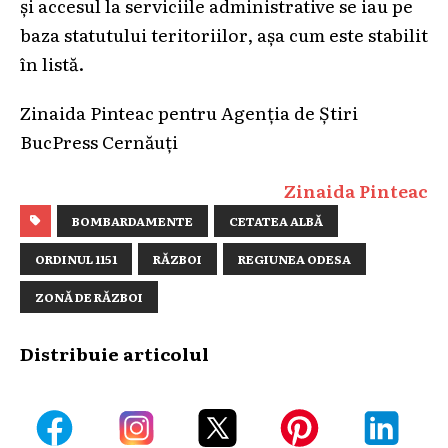
și accesul la serviciile administrative se iau pe
baza statutului teritoriilor, așa cum este stabilit
în listă.
Zinaida Pinteac pentru Agenția de Știri
BucPress Cernăuți
Zinaida Pinteac
BOMBARDAMENTE
CETATEA ALBĂ
ORDINUL 1151
RĂZBOI
REGIUNEA ODESA
ZONĂ DE RĂZBOI
Distribuie articolul