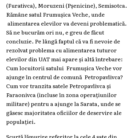
(Furativca), Moruzeni (Pșenicine), Semisotca.
Rămâne satul Frumușica Veche, unde
alimentarea elevilor va deveni problematică.
Să ne bucurăm ori nu, e greu de făcut
concluzie. Pe lângă faptul că va fi nevoie de
rezolvat problema cu alimentarea tuturor
elevilor din UAT mai apare și altă întrebare:
Cum locuitorii satului Frumușica Veche vor
ajunge în centrul de comună Petropavlivca?
Cum vor tranzita satele Petropavlivca și
Faraonivca (incluse în zona operațiunilor
militare) pentru a ajunge la Sarata, unde se
găsesc majoritatea oficiilor de deservire ale
populației.
Scurtă lămurire referitor la cele 4 sate din