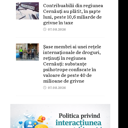
Contribuabilii din regiunea
Cernăuți au plătit, în șapte
luni, peste 10,6 miliarde de
grivne în taxe
07.08.2026
Șase membri ai unei rețele
internaționale de droguri,
reținuți în regiunea
Cernăuți: substanțe
psihotrope confiscate în
valoare de peste 40 de
milioane de grivne
07.08.2026