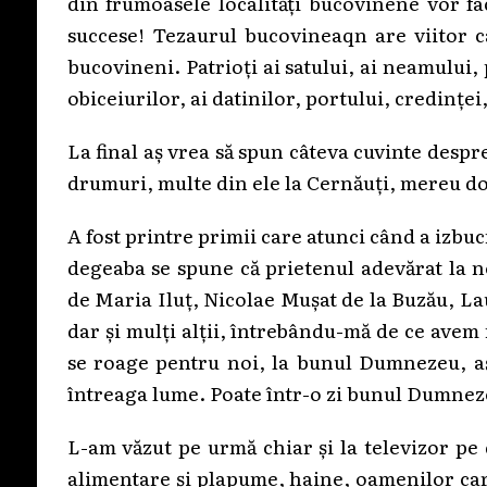
din frumoasele localități bucovinene vor f
succese! Tezaurul bucovineaqn are viitor c
bucovineni. Patrioți ai satului, ai neamului, p
obiceiurilor, ai datinilor, portului, credinței
La final aș vrea să spun câteva cuvinte desp
drumuri, multe din ele la Cernăuți, mereu do
A fost printre primii care atunci când a izbuc
degeaba se spune că prietenul adevărat la n
de Maria Iluț, Nicolae Mușat de la Buzău, L
dar și mulți alții, întrebându-mă de ce avem
se roage pentru noi, la bunul Dumnezeu, aș
întreaga lume. Poate într-o zi bunul Dumnezeu
L-am văzut pe urmă chiar și la televizor pe
alimentare și plapume, haine, oamenilor care 