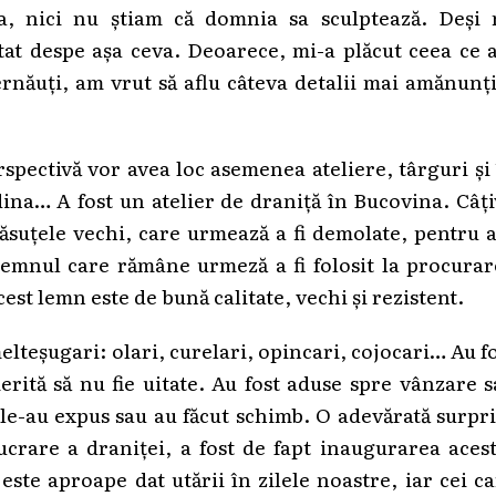
ca, nici nu știam că domnia sa sculptează. Deși 
at despe așa ceva. Deoarece, mi-a plăcut ceea ce 
Cernăuți, am vrut să aflu câteva detalii mai amănunț
erspectivă vor avea loc asemenea ateliere, târguri și
ina… A fost un atelier de draniță în Bucovina. Câț
ăsuțele vechi, care urmează a fi demolate, pentru a
r lemnul care rămâne urmeză a fi folosit la procura
st lemn este de bună calitate, vechi și rezistent.
melteșugari: olari, curelari, opincari, cojocari… Au f
erită să nu fie uitate. Au fost aduse spre vânzare 
le-au expus sau au făcut schimb. O adevărată surpr
lucrare a draniței, a fost de fapt inaugurarea aces
este aproape dat utării în zilele noastre, iar cei c