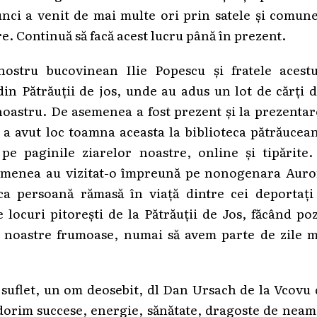
unci a venit de mai multe ori prin satele și comun
e. Continuă să facă acest lucru până în prezent.
ostru bucovinean Ilie Popescu și fratele acestu
din Pătrăuții de jos, unde au adus un lot de cărți 
oastru. De asemenea a fost prezent și la prezenta
 a avut loc toamna aceasta la biblioteca pătrăucea
 paginile ziarelor noastre, online și tipărite. 
emenea au vizitat-o împreună pe nonogenara Auro
ca persoană rămasă în viață dintre cei deportați 
 locuri pitorești de la Pătrăuții de Jos, făcând po
le noastre frumoase, numai să avem parte de zile m
suflet, un om deosebit, dl Dan Ursach de la Vcovu
 dorim succese, energie, sănătate, dragoste de neam