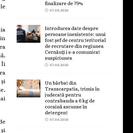
finalizare de 79%
ele
07.08.2026
Introducea date despre
ia
persoane inexistente: unui
din
fost șef de centru teritorial
de recrutare din regiunea
rea
Cernăuți i s-a comunicat
nă.
suspiciunea
Îi
07.08.2026
ra
și
Un bărbat din
Transcarpatia, trimis în
ze.
judecată pentru
ai
contrabanda a 6 kg de
cocaină ascunse în
detergent
07.08.2026
 de
 și