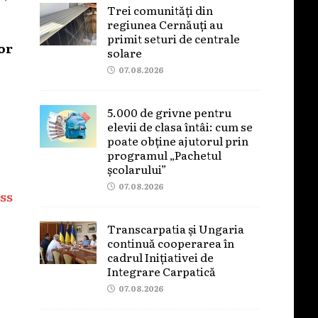
Trei comunități din
regiunea Cernăuți au
primit seturi de centrale
or
solare
07.08.2026
5.000 de grivne pentru
elevii de clasa întâi: cum se
poate obține ajutorul prin
programul „Pachetul
școlarului”
07.08.2026
ss
Transcarpatia și Ungaria
continuă cooperarea în
cadrul Inițiativei de
Integrare Carpatică
07.08.2026