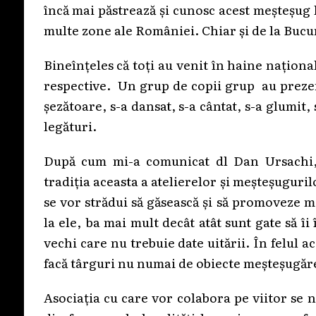
încă mai păstrează și cunosc acest meșteșug l
multe zone ale României. Chiar și de la Bucur
Bineînțeles că toți au venit în haine naționa
respective. Un grup de copii grup au prezent
șezătoare, s-a dansat, s-a cântat, s-a glumit,
legături.
După cum mi-a comunicat dl Dan Ursachi, un
tradiția aceasta a atelierelor și meșteșuguri
se vor strădui să găsească și să promoveze m
la ele, ba mai mult decât atât sunt gate să îi
vechi care nu trebuie date uitării. În felul a
facă târguri nu numai de obiecte meșteșugăre
Asociația cu care vor colabora pe viitor se