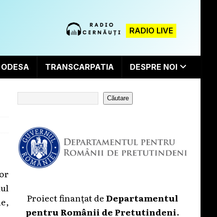
RADIO LIVE
ODESA
TRANSCARPATIA
DESPRE NOI
Căutare
ror
dul
Proiect finanțat de
Departamentul
le,
pentru Românii de Pretutindeni
.