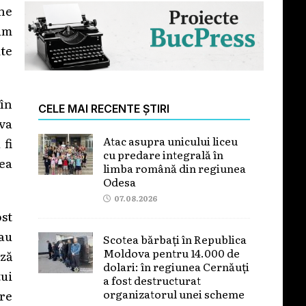
ne
am
ite
 în
CELE MAI RECENTE ȘTIRI
iva
Atac asupra unicului liceu
 fi
cu predare integrală în
rea
limba română din regiunea
Odesa
07.08.2026
ost
sau
Scotea bărbați în Republica
Moldova pentru 14.000 de
iză
dolari: în regiunea Cernăuți
tui
a fost destructurat
organizatorul unei scheme
are