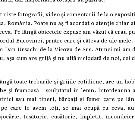
niște fotografii, video și comentarii de la o expoziț
ca, România. Poate nu aș fi acordat o atenție chiar a
ceva. Pe lângă obiectele expuse am văzut că erau p
 Nordul Bucovinei, prntre care și câteva de ale mele.
en Dan Ursachi de la Vicovu de Sus. Atunci mi-am d
, așa cum are grijă și nu uită niciodată de noi, cei 
ngă toate treburile și grijile cotidiene, are un ho
che și frumoasă – sculptatul în lemn. Întotdeauna 
stnici sau mai tineri, bărbați și femei care pe lâ
ce pe care le avem toți, se mai ocupă cu ceva, au
ojocărie, țesătorie, cusătorie, împletit, încondeie