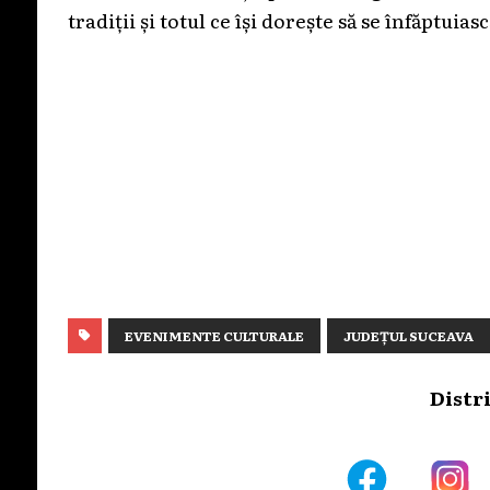
tradiții și totul ce își dorește să se înfăptuia
EVENIMENTE CULTURALE
JUDEȚUL SUCEAVA
Distr