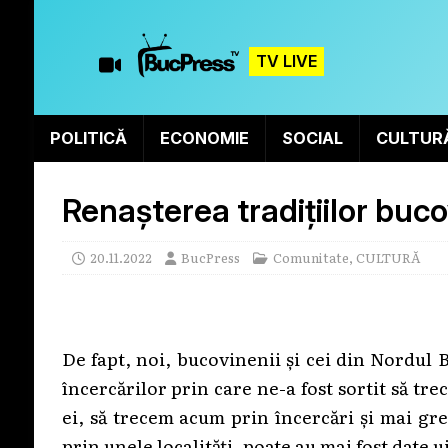
TV LIVE
POLITICĂ
ECONOMIE
SOCIAL
CULTUR
Renașterea tradițiilor buc
20.11.2022
BucPress
Comunitate
,
CULTURĂ
De fapt, noi, bucovinenii și cei din Nordul 
încercărilor prin care ne-a fost sortit să t
ei, să trecem acum prin încercări și mai gre
prin unele localități, poate au mai fost date u