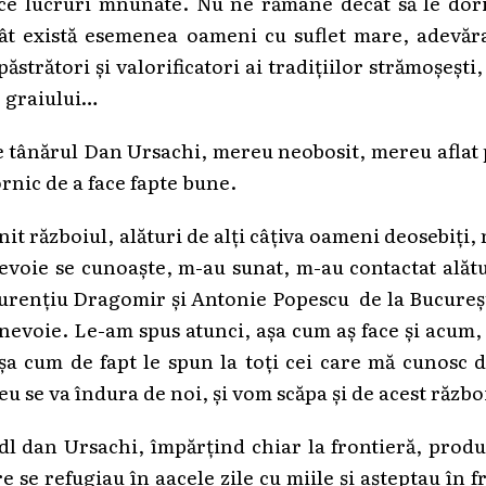
ace lucruri mnunate. Nu ne rămâne decât să le dor
ât există esemenea oameni cu suflet mare, adevăra
ăstrători și valorificatori ai tradițiilor strămoșești,
, graiului…
re tânărul Dan Ursachi, mereu neobosit, mereu aflat
rnic de a face fapte bune.
nit războiul, alături de alți câțiva oameni deosebiți,
evoie se cunoaște, m-au sunat, m-au contactat alăt
aurențiu Dragomir și Antonie Popescu de la Bucureș
 nevoie. Le-am spus atunci, așa cum aș face și acum,
a cum de fapt le spun la toți cei care mă cunosc d
 se va îndura de noi, și vom scăpa și de acest războ
 dl dan Ursachi, împărțind chiar la frontieră, prod
se refugiau în aacele zile cu miile și așteptau în f