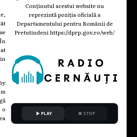
Conținutul acestui website nu
ie,
reprezintă poziția oficială a
tât
Departamentului pentru Românii de
use
Pretutindeni
https://dprp.gov.ro/web/
 În
at
din
bby
am
ngă
 o
PLAY
STOP
rea