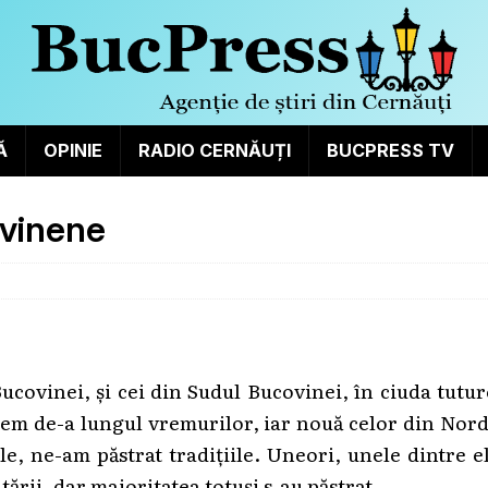
Ă
OPINIE
RADIO CERNĂUȚI
BUCPRESS TV
ovinene
Bucovinei, și cei din Sudul Bucovinei, în ciuda tutu
recem de-a lungul vremurilor, iar nouă celor din Nor
le, ne-am păstrat tradițiile. Uneori, unele dintre e
itării, dar majoritatea totuși s-au păstrat.