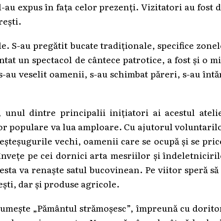
-au expus în fața celor prezenți. Vizitatori au fost 
ești.
le. S-au pregătit bucate tradiționale, specifice zone
at un spectacol de cântece patrotice, a fost și o m
 s-au veselit oamenii, s-au schimbat păreri, s-au întă
ul dintre principalii inițiatori ai acestul atelie
lor populare va lua amploare. Cu ajutorul voluntaril
eșteșugurile vechi, oamenii care se ocupă și se pri
 învețe pe cei dornici arta mesriilor și îndeletniciri
cesta va renaște satul bucovinean. Pe viitor speră să
ști, dar și produse agricole.
 numește „Pământul strămoșesc”, împreună cu dorito