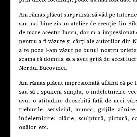
Am rămas plăcut surprinsă, să văd pe Internet 
sau mai bine zis un atelier de creație din Bil
de mare acestui lucru, dar m-a impresionat 
pentru a fi văzute și cărți ale autorilor din
alte poze l-am văzut pe bunul nostru priet
seama că domnia sa a avut grijă de acest lucru
Nordul Bucovinei.
Am rămas plăcut impresionată aflând că pe lâ
sau să-i spunem simplu, o îndeletnicire ve
avut o atitudine deosebită față de acei vâr
treburile, serviciul, munca, grijile zilni
îndeletnicire: olărie, sculptură, pictură, c
ouălor etc.