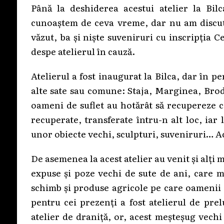
Până la deshiderea acestui atelier la Bil
cunoaștem de ceva vreme, dar nu am discut
văzut, ba și niște suveniruri cu inscripția 
despe atelierul în cauză.
Atelierul a fost inaugurat la Bilca, dar în p
alte sate sau comune: Staja, Marginea, Brod
oameni de suflet au hotărât să recupereze c
recuperate, transferate întru-n alt loc, ia
unor obiecte vechi, sculpturi, suveniruri… Ace
De asemenea la acest atelier au venit și alți 
expuse și poze vechi de sute de ani, care m
schimb și produse agricole pe care oamenii 
pentru cei prezenți a fost atelierul de pre
atelier de draniță, or, acest meșteșug vechi 