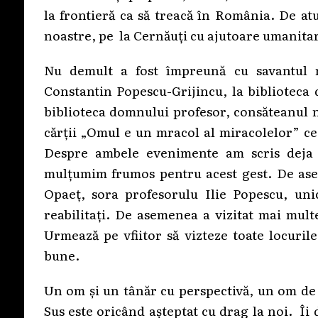
la frontieră ca să treacă în România. De at
noastre, pe la Cernăuți cu ajutoare umanitar
Nu demult a fost împreună cu savantul n
Constantin Popescu-Grijincu, la biblioteca 
biblioteca domnului profesor, consăteanul n
cărții „Omul e un mracol al miracolelor” ce
Despre ambele evenimente am scris deja pe
mulțumim frumos pentru acest gest. De as
Opaeț, sora profesorulu Ilie Popescu, uni
reabilitați. De asemenea a vizitat mai multe
Urmează pe vfiitor să vizteze toate locuri
bune.
Un om și un tânăr cu perspectivă, un om de 
Sus este oricând așteptat cu drag la noi. Îi