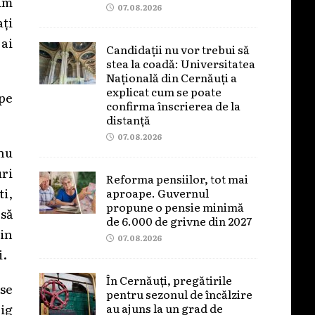
im
07.08.2026
ți
 ai
Candidații nu vor trebui să
stea la coadă: Universitatea
Națională din Cernăuți a
explicat cum se poate
 pe
confirma înscrierea de la
distanță
07.08.2026
 nu
uri
Reforma pensiilor, tot mai
ti,
aproape. Guvernul
propune o pensie minimă
 să
de 6.000 de grivne din 2027
in
07.08.2026
i.
În Cernăuți, pregătirile
use
pentru sezonul de încălzire
au ajuns la un grad de
rig