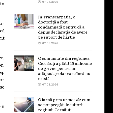
07.08.2026
din
În Transcarpatia, o
doctoriță a fost
lor
condamnată pentru că a
ică
depus declarația de avere
pe suport de hârtie
rit
07.08.2026
r,
O comunitate din regiunea
Cernăuți a plătit 15 milioane
or,
de grivne pentru un
cep
adăpost școlar care încă nu
există
lor
07.08.2026
 se
O iarnă grea urmează: cum
se pot pregăti locuitorii
rii
regiunii Cernăuți