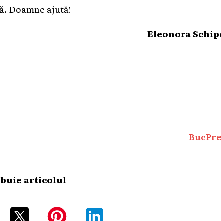
scă. Doamne ajută!
Eleonora Schip
BucPre
ibuie articolul