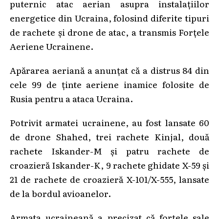
puternic atac aerian asupra instalaţiilor
energetice din Ucraina, folosind diferite tipuri
de rachete şi drone de atac, a transmis Forțele
Aeriene Ucrainene.
Apărarea aeriană a anunțat că a distrus 84 din
cele 99 de ţinte aeriene inamice folosite de
Rusia pentru a ataca Ucraina.
Potrivit armatei ucrainene, au fost lansate 60
de drone Shahed, trei rachete Kinjal, două
rachete Iskander-M şi patru rachete de
croazieră Iskander-K, 9 rachete ghidate X-59 şi
21 de rachete de croazieră X-101/X-555, lansate
de la bordul avioanelor.
Armata ucraineană a precizat că forţele sale