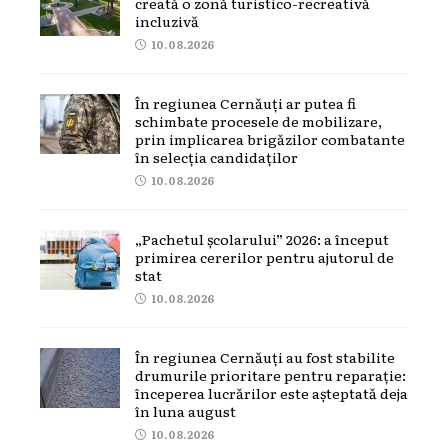
creată o zonă turistico-recreativă
incluzivă
10.08.2026
În regiunea Cernăuți ar putea fi
schimbate procesele de mobilizare,
prin implicarea brigăzilor combatante
în selecția candidaților
10.08.2026
„Pachetul școlarului” 2026: a început
primirea cererilor pentru ajutorul de
stat
10.08.2026
În regiunea Cernăuți au fost stabilite
drumurile prioritare pentru reparație:
începerea lucrărilor este așteptată deja
în luna august
10.08.2026