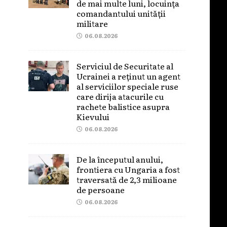
de mai multe luni, locuința
comandantului unității
militare
06.08.2026
Serviciul de Securitate al
Ucrainei a reținut un agent
al serviciilor speciale ruse
care dirija atacurile cu
rachete balistice asupra
Kievului
06.08.2026
De la începutul anului,
frontiera cu Ungaria a fost
traversată de 2,3 milioane
de persoane
06.08.2026