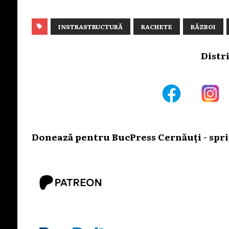
INSTRASTRUCTURĂ
RACHETE
RĂZBOI
Distr
Donează pentru BucPress Cernăuți - sprij