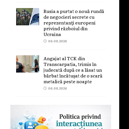
Rusia a purtat o nouă rundă
de negocieri secrete cu
reprezentanți europeni
privind războiul din
Ucraina
06.08.2026
Angajat al TCK din
Transcarpatia, trimis în
judecată după ce a lăsat un
bărbat încătușat de o scară
metalică peste noapte
06.08.2026