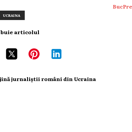
BucPre
UCRAINA
ibuie articolul
ină jurnaliștii români din Ucraina