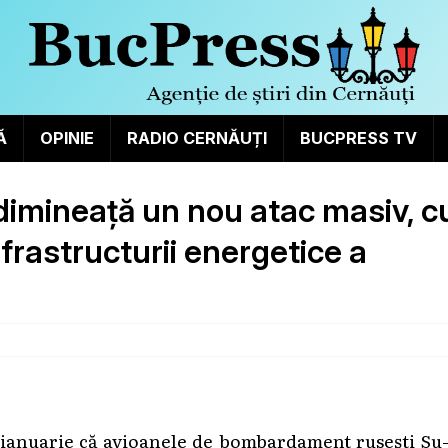
Ă
OPINIE
RADIO CERNĂUȚI
BUCPRESS TV
 dimineață un nou atac masiv, c
frastructurii energetice a
 ianuarie că avioanele de bombardament rusești Su