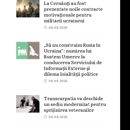
La Cernăuți au fost
prezentate noile contracte
motivaționale pentru
militarii ucraineni
06.08.2026
„Să nu construim Rusia în
Ucraina”: numirea lui
Rustem Umerov la
conducerea Serviciului de
Informații Externe și
dilema loialității politice
06.08.2026
Transcarpatia va deschide
un sediu modernizat pentru
sprijinirea veteranilor
06.08.2026