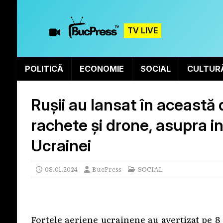
TV LIVE
POLITICĂ
ECONOMIE
SOCIAL
CULTUR
Rușii au lansat în această
rachete și drone, asupra in
Ucrainei
08.01.2024
BucPress
SOCIAL
Forțele aeriene ucrainene au avertizat pe 8