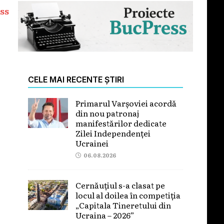
ss
CELE MAI RECENTE ȘTIRI
Primarul Varșoviei acordă
din nou patronaj
manifestărilor dedicate
Zilei Independenței
Ucrainei
06.08.2026
Cernăuțiul s-a clasat pe
locul al doilea în competiția
„Capitala Tineretului din
Ucraina – 2026”