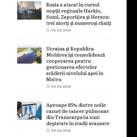
Rusia a atacat în cursul
nopții regiunile Harkiv,
Sumî, Zaporijjea și Herson:
trei morți și numeroși răniți
06.08.2026
Ucraina și Republica
Moldova își consolidează
cooperarea pentru
gestionarea efectelor
scăderii nivelului apei în
Nistru
06.08.2026
Aproape 85% dintre noile
cazuri de cancer pulmonar
din Transcarpatia sunt
depistate în stadii avansate
06.08.2026