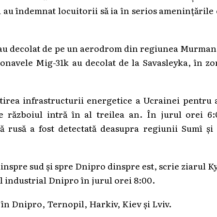
 au îndemnat locuitorii să ia în serios amenințările
 au decolat de pe un aerodrom din regiunea Murman
onavele Mig-31k au decolat de la Savasleyka, în z
ntirea infrastructurii energetice a Ucrainei pentru 
e războiul intră în al treilea an. În jurul orei 6
tă rusă a fost detectată deasupra regiunii Sumî și
inspre sud și spre Dnipro dinspre est, scrie ziarul K
l industrial Dnipro în jurul orei 8:00.
 în Dnipro, Ternopil, Harkiv, Kiev și Lviv.