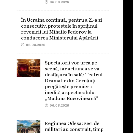
06.08.2026
În Ucraina continuă, pentru a 21-a zi
consecutiv, protestele în sprijinul
revenirii lui Mîhailo Fedorov la
conducerea Ministerului Apărării
06.08.2026
Spectatorii vor urca pe
scenă, iar acțiunea se va
desfășura în sală: Teatrul
Dramatic din Cernăuți
pregătește premiera
inedită a spectacolului
„Madona Bucovineană”
06.08.2026
Regiunea Odesa: zeci de
militari au construit, timp