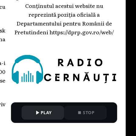
Conținutul acestui website nu
 cu
reprezintă poziția oficială a
Departamentului pentru Românii de
sk
Pretutindeni
https://dprp.gov.ro/web/
ona
a-i
:00
 se
yiv
PLAY
STOP