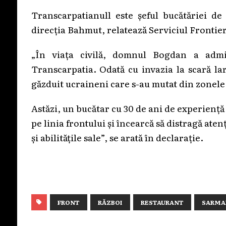
Transcarpatianull este șeful bucătăriei de
direcția Bahmut, relatează Serviciul Frontier
„În viața civilă, domnul Bogdan a admi
Transcarpatia. Odată cu invazia la scară lar
găzduit ucraineni care s-au mutat din zonele de
Astăzi, un bucătar cu 30 de ani de experiență 
pe linia frontului și încearcă să distragă atenț
și abilitățile sale”, se arată în declarație.
FRONT
RĂZBOI
RESTAURANT
SARMA