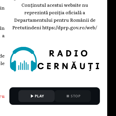
Conținutul acestui website nu
in
reprezintă poziția oficială a
Departamentului pentru Românii de
Pretutindeni
https://dprp.gov.ro/web/
în
l a
 de
ele
ru
PLAY
STOP