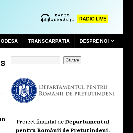
RADIO LIVE
ODESA
TRANSCARPATIA
DESPRE NOI
is
Căutare
un
Proiect finanțat de
Departamentul
pentru Românii de Pretutindeni
.