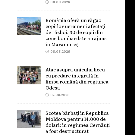
08.08.2026
România oferă un răgaz
copiilor ucraineni afectați
de război: 30 de copii din
zone bombardate au ajuns
în Maramureș
08.08.2026
Atac asupra unicului liceu
cu predare integrală în
limba română din regiunea
Odesa
07.08.2026
Scotea bărbați în Republica
Moldova pentru 14.000 de
dolari: în regiunea Cernăuți
a fost destructurat