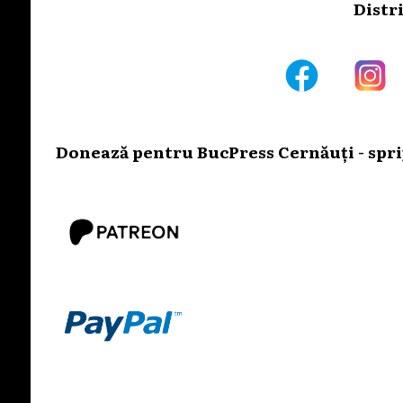
Distr
Donează pentru BucPress Cernăuți - sprij