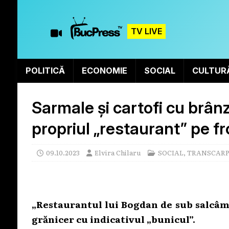
TV LIVE
POLITICĂ
ECONOMIE
SOCIAL
CULTUR
Sarmale și cartofi cu brân
propriul „restaurant” pe fr
09.10.2023
Elvira Chilaru
SOCIAL
,
TRANSCARP
„Restaurantul lui Bogdan de sub salcâmi”
grănicer cu indicativul „bunicul”.