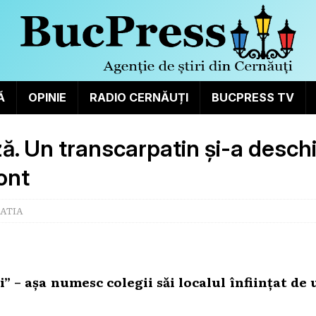
Ă
OPINIE
RADIO CERNĂUȚI
BUCPRESS TV
ză. Un transcarpatin și-a desch
ont
ATIA
 – așa numesc colegii săi localul înființat de 