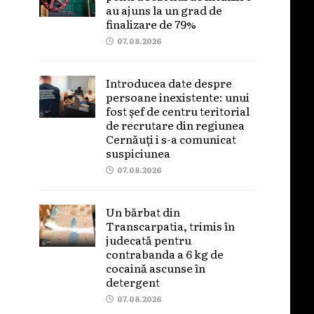
au ajuns la un grad de
finalizare de 79%
07.08.2026
Introducea date despre
persoane inexistente: unui
fost șef de centru teritorial
de recrutare din regiunea
Cernăuți i s-a comunicat
suspiciunea
07.08.2026
Un bărbat din
Transcarpatia, trimis în
judecată pentru
contrabanda a 6 kg de
cocaină ascunse în
detergent
07.08.2026