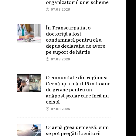
organizatorul unei scheme
07.08.2026
În Transcarpatia, o
doctoriță a fost
condamnată pentru că a
depus declarația de avere
pe suport de hârtie
07.08.2026
O comunitate din regiunea
Cernăuți a plătit 15 milioane
de grivne pentru un
adăpost școlar care încă nu
există
07.08.2026
O iarnă grea urmează: cum
se pot pregăti locuitorii