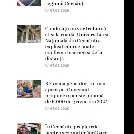
regiunii Cernăuți
07.08.2026
Candidații nu vor trebui să
stea la coadă: Universitatea
Națională din Cernăuți a
explicat cum se poate
confirma înscrierea de la
distanță
07.08.2026
Reforma pensiilor, tot mai
aproape. Guvernul
propune o pensie minimă
de 6.000 de grivne din 2027
07.08.2026
În Cernăuți, pregătirile
pentru sezonul de încălzire