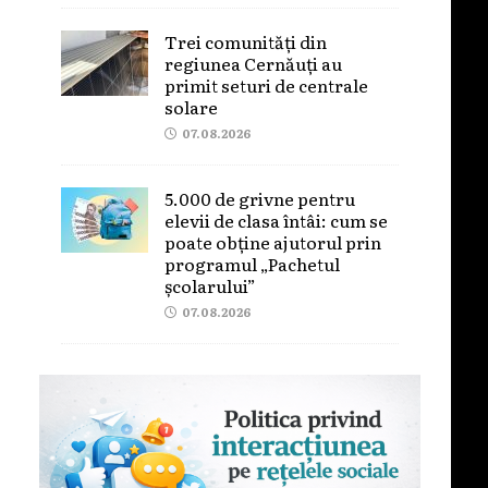
Trei comunități din
regiunea Cernăuți au
primit seturi de centrale
solare
07.08.2026
5.000 de grivne pentru
elevii de clasa întâi: cum se
poate obține ajutorul prin
programul „Pachetul
școlarului”
07.08.2026