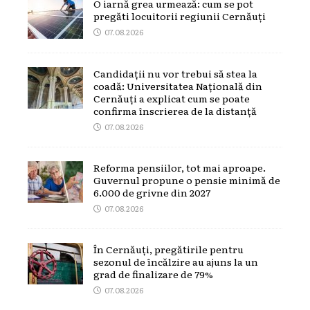
O iarnă grea urmează: cum se pot
pregăti locuitorii regiunii Cernăuți
07.08.2026
Candidații nu vor trebui să stea la
coadă: Universitatea Națională din
Cernăuți a explicat cum se poate
confirma înscrierea de la distanță
07.08.2026
Reforma pensiilor, tot mai aproape.
Guvernul propune o pensie minimă de
6.000 de grivne din 2027
07.08.2026
În Cernăuți, pregătirile pentru
sezonul de încălzire au ajuns la un
grad de finalizare de 79%
07.08.2026