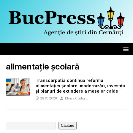
alimentație școlară
Transcarpatia continuă reforma
alimentației școlare: modernizări, investiții
și planuri de extindere a meselor calde
28.05.2026
Elvira Chilaru
Căutare