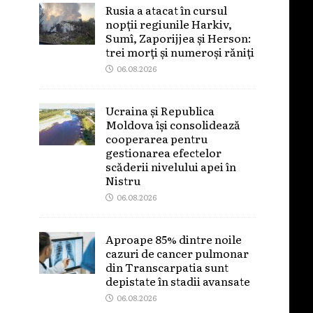
Rusia a atacat în cursul
nopții regiunile Harkiv,
Sumî, Zaporijjea și Herson:
trei morți și numeroși răniți
06.08.2026
Ucraina și Republica
Moldova își consolidează
cooperarea pentru
gestionarea efectelor
scăderii nivelului apei în
Nistru
06.08.2026
Aproape 85% dintre noile
cazuri de cancer pulmonar
din Transcarpatia sunt
depistate în stadii avansate
06.08.2026