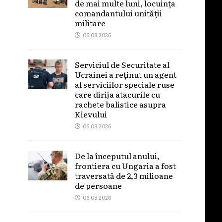
de mai multe luni, locuința
comandantului unității
militare
06.08.2026
Serviciul de Securitate al
Ucrainei a reținut un agent
al serviciilor speciale ruse
care dirija atacurile cu
rachete balistice asupra
Kievului
06.08.2026
De la începutul anului,
frontiera cu Ungaria a fost
traversată de 2,3 milioane
de persoane
06.08.2026