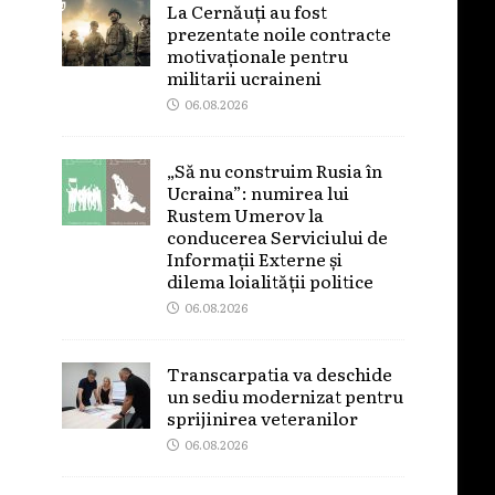
La Cernăuți au fost
prezentate noile contracte
motivaționale pentru
militarii ucraineni
06.08.2026
„Să nu construim Rusia în
Ucraina”: numirea lui
Rustem Umerov la
conducerea Serviciului de
Informații Externe și
dilema loialității politice
06.08.2026
Transcarpatia va deschide
un sediu modernizat pentru
sprijinirea veteranilor
06.08.2026