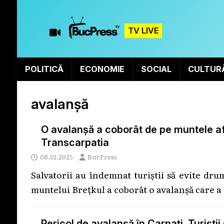
TV LIVE
POLITICĂ
ECONOMIE
SOCIAL
CULTUR
avalanșă
O avalanșă a coborât de pe muntele afla
Transcarpatia
08.01.2025
BucPress
Salvatorii au îndemnat turiștii să evite dru
muntelui Brețkul a coborât o avalanșă care a
Pericol de avalanșă în Carpați. Turiștii 