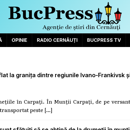
Ă
OPINIE
RADIO CERNĂUȚI
BUCPRESS TV
t la granița dintre regiunile Ivano-Frankivsk ș
mețiile în Carpați. În Munții Carpați, de pe versan
 transportat peste
[…]
sunt sfătuiți să se abțină de la drumeții în munți