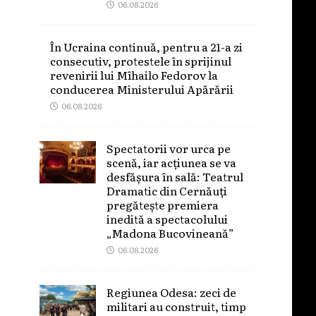
06.08.2026
În Ucraina continuă, pentru a 21-a zi
consecutiv, protestele în sprijinul
revenirii lui Mîhailo Fedorov la
conducerea Ministerului Apărării
06.08.2026
Spectatorii vor urca pe
scenă, iar acțiunea se va
desfășura în sală: Teatrul
Dramatic din Cernăuți
pregătește premiera
inedită a spectacolului
„Madona Bucovineană”
06.08.2026
Regiunea Odesa: zeci de
militari au construit, timp