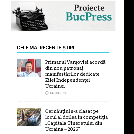
CELE MAI RECENTE ȘTIRI
Primarul Varșoviei acordă
din nou patronaj
manifestărilor dedicate
Zilei Independenței
Ucrainei
06.08.2026
Cernăuțiul s-a clasat pe
locul al doilea în competiția
„Capitala Tineretului din
Ucraina – 2026”