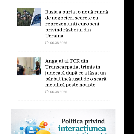
Rusia a purtat o nouă rundă
de negocieri secrete cu
reprezentanți europeni
privind războiul din
Ucraina
06.08.2026
Angajat al TCK din
Transcarpatia, trimis în
judecată după ce a lăsat un
bărbat încătușat de o scară
metalică peste noapte
06.08.2026