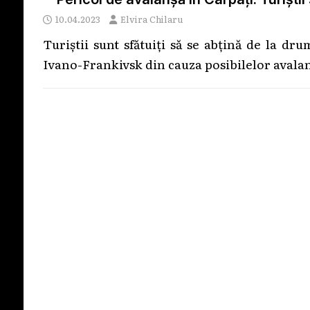
10.04.2023
Elvira Chilaru
Turiștii sunt sfătuiți să se abțină de la dr
Ivano-Frankivsk din cauza posibilelor avalan