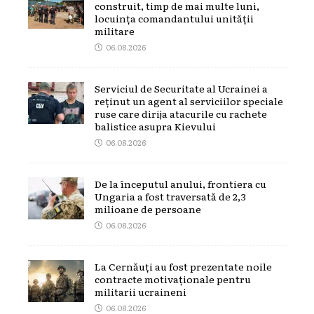
construit, timp de mai multe luni,
locuința comandantului unității
militare
06.08.2026
Serviciul de Securitate al Ucrainei a
reținut un agent al serviciilor speciale
ruse care dirija atacurile cu rachete
balistice asupra Kievului
06.08.2026
De la începutul anului, frontiera cu
Ungaria a fost traversată de 2,3
milioane de persoane
06.08.2026
La Cernăuți au fost prezentate noile
contracte motivaționale pentru
militarii ucraineni
06.08.2026