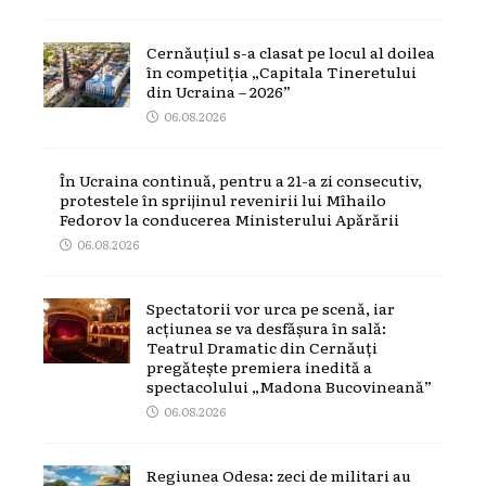
Cernăuțiul s-a clasat pe locul al doilea
în competiția „Capitala Tineretului
din Ucraina – 2026”
06.08.2026
În Ucraina continuă, pentru a 21-a zi consecutiv,
protestele în sprijinul revenirii lui Mîhailo
Fedorov la conducerea Ministerului Apărării
06.08.2026
Spectatorii vor urca pe scenă, iar
acțiunea se va desfășura în sală:
Teatrul Dramatic din Cernăuți
pregătește premiera inedită a
spectacolului „Madona Bucovineană”
06.08.2026
Regiunea Odesa: zeci de militari au