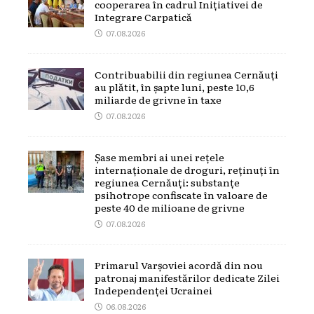
cooperarea în cadrul Inițiativei de
Integrare Carpatică
07.08.2026
Contribuabilii din regiunea Cernăuți
au plătit, în șapte luni, peste 10,6
miliarde de grivne în taxe
07.08.2026
Șase membri ai unei rețele
internaționale de droguri, reținuți în
regiunea Cernăuți: substanțe
psihotrope confiscate în valoare de
peste 40 de milioane de grivne
07.08.2026
Primarul Varșoviei acordă din nou
patronaj manifestărilor dedicate Zilei
Independenței Ucrainei
06.08.2026