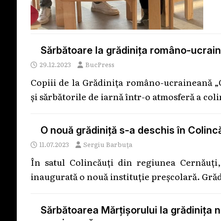
Sărbătoare la grădinița româno-ucrain
29.12.2023
BucPress
Copiii de la Grădinița româno-ucraineană „
și sărbătorile de iarnă într-o atmosferă a col
O nouă grădiniță s-a deschis în Colincă
11.07.2023
Sergiu Barbuța
În satul Colincăuți din regiunea Cernăuți
inaugurată o nouă instituție preșcolară. Gră
Sărbătoarea Mărțișorului la grădinița nr