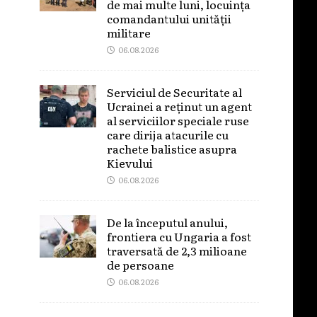
de mai multe luni, locuința
comandantului unității
militare
06.08.2026
Serviciul de Securitate al
Ucrainei a reținut un agent
al serviciilor speciale ruse
care dirija atacurile cu
rachete balistice asupra
Kievului
06.08.2026
De la începutul anului,
frontiera cu Ungaria a fost
traversată de 2,3 milioane
de persoane
06.08.2026