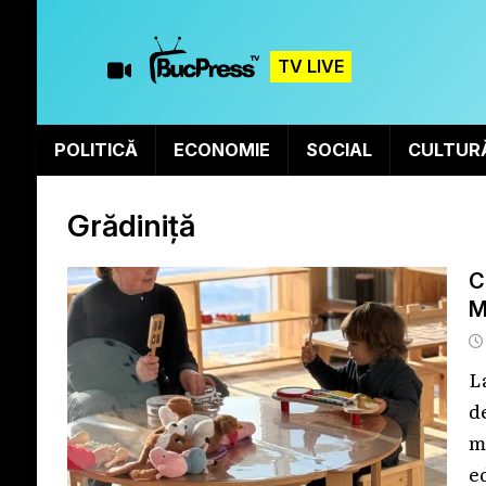
TV LIVE
POLITICĂ
ECONOMIE
SOCIAL
CULTUR
Grădiniță
C
M
L
d
m
e