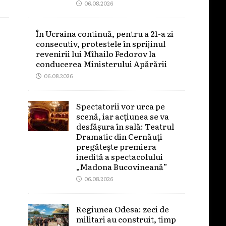
06.08.2026
În Ucraina continuă, pentru a 21-a zi
consecutiv, protestele în sprijinul
revenirii lui Mîhailo Fedorov la
conducerea Ministerului Apărării
06.08.2026
Spectatorii vor urca pe
scenă, iar acțiunea se va
desfășura în sală: Teatrul
Dramatic din Cernăuți
pregătește premiera
inedită a spectacolului
„Madona Bucovineană”
06.08.2026
Regiunea Odesa: zeci de
militari au construit, timp