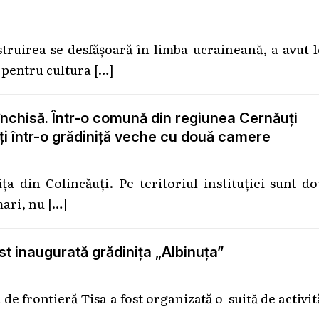
struirea se desfășoară în limba ucraineană, a avut 
 pentru cultura
[…]
e închisă. Într-o comună din regiunea Cernăuți
ți într-o grădiniță veche cu două camere
ța din Colincăuți. Pe teritoriul instituției sunt d
mari, nu
[…]
t inaugurată grădinița „Albinuța”
de frontieră Tisa a fost organizată o suită de activit