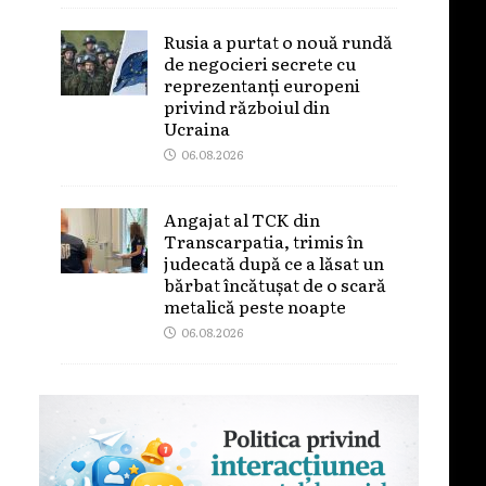
Rusia a purtat o nouă rundă
de negocieri secrete cu
reprezentanți europeni
privind războiul din
Ucraina
06.08.2026
Angajat al TCK din
Transcarpatia, trimis în
judecată după ce a lăsat un
bărbat încătușat de o scară
metalică peste noapte
06.08.2026