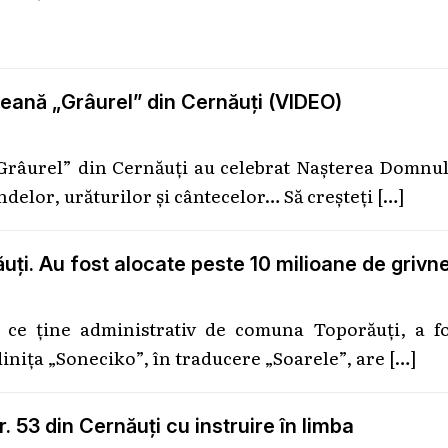
eană „Grâurel” din Cernăuți (VIDEO)
Grâurel” din Cernăuți au celebrat Nașterea Domnul
indelor, urăturilor și cântecelor… Să creșteți
[…]
uți. Au fost alocate peste 10 milioane de grivn
, ce ține administrativ de comuna Toporăuți, a fo
dinița „Soneciko”, în traducere „Soarele”, are
[…]
. 53 din Cernăuți cu instruire în limba