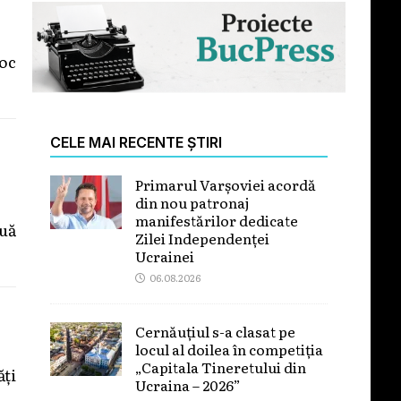
loc
CELE MAI RECENTE ȘTIRI
Primarul Varșoviei acordă
din nou patronaj
manifestărilor dedicate
ouă
Zilei Independenței
Ucrainei
06.08.2026
Cernăuțiul s-a clasat pe
locul al doilea în competiția
„Capitala Tineretului din
ăți
Ucraina – 2026”