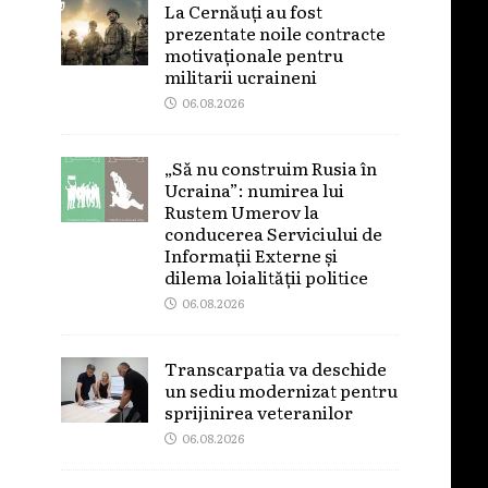
La Cernăuți au fost
prezentate noile contracte
motivaționale pentru
militarii ucraineni
06.08.2026
„Să nu construim Rusia în
Ucraina”: numirea lui
Rustem Umerov la
conducerea Serviciului de
Informații Externe și
dilema loialității politice
06.08.2026
Transcarpatia va deschide
un sediu modernizat pentru
sprijinirea veteranilor
06.08.2026