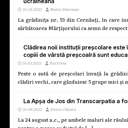
ucraineană
05.03.2023
Marin Gherman
La grădinița nr. 53 din Cernăuți, în care in
sărbătoarea Mărțișorului ca semn de respect
Clădirea noii instituții preșcolare est
copiii de vârstă preșcoalră sunt educa
16.02.2023
BucPress
Peste o sută de preșcolari învață la grădini
clădiri vechi, care găzduiesc 5 grupe mici și 
La Apșa de Jos din Transcarpatia a fos
25.08.2022
Elvira Chilaru
La 24 august a.c., pe ambele maluri ale râului 
pentru a marca cu fastul de
[…]