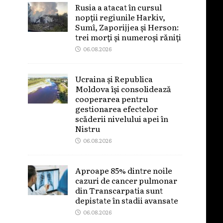
Rusia a atacat în cursul
nopții regiunile Harkiv,
Sumî, Zaporijjea și Herson:
trei morți și numeroși răniți
06.08.2026
Ucraina și Republica
Moldova își consolidează
cooperarea pentru
gestionarea efectelor
scăderii nivelului apei în
Nistru
06.08.2026
Aproape 85% dintre noile
cazuri de cancer pulmonar
din Transcarpatia sunt
depistate în stadii avansate
06.08.2026