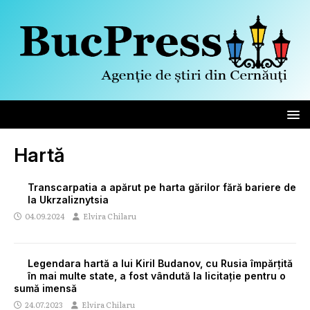
Hartă
Transcarpatia a apărut pe harta gărilor fără bariere de
la Ukrzaliznytsia
04.09.2024
Elvira Chilaru
Legendara hartă a lui Kiril Budanov, cu Rusia împărțită
în mai multe state, a fost vândută la licitație pentru o
sumă imensă
24.07.2023
Elvira Chilaru