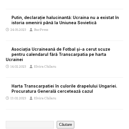
Putin, declarație halucinantă: Ucraina nu a existat în
istoria omenirii până la Uniunea Sovietică
24.05.2023
BucPress
Asociația Ucraineană de Fotbal și-a cerut scuze
pentru calendarul fără Transcarpatia pe harta
Ucrainei
14.02.2023
Elvira Chilaru
Harta Transcarpatiei în culorile drapelului Ungariei.
Procuratura Generală cercetează cazul
13.02.2023
Elvira Chilaru
Căutare