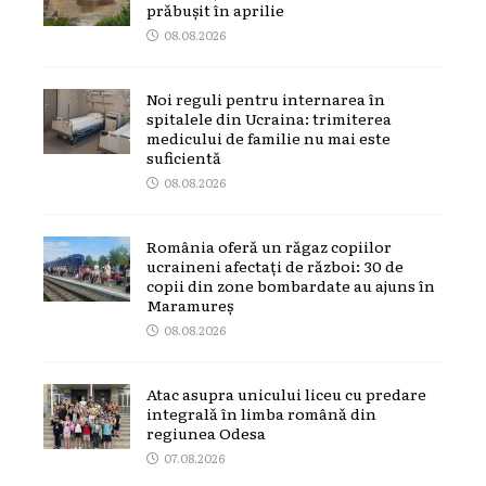
prăbușit în aprilie
08.08.2026
Noi reguli pentru internarea în
spitalele din Ucraina: trimiterea
medicului de familie nu mai este
suficientă
08.08.2026
România oferă un răgaz copiilor
ucraineni afectați de război: 30 de
copii din zone bombardate au ajuns în
Maramureș
08.08.2026
Atac asupra unicului liceu cu predare
integrală în limba română din
regiunea Odesa
07.08.2026