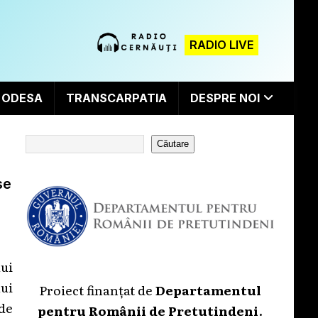
RADIO LIVE
ODESA
TRANSCARPATIA
DESPRE NOI
Căutare
se
ui
ui
Proiect finanțat de
Departamentul
de
pentru Românii de Pretutindeni
.