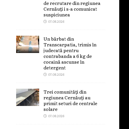
de recrutare din regiunea
Cernăuți i s-a comunicat
suspiciunea
07.08.2026
Un bărbat din
Transcarpatia, trimis în
judecată pentru
contrabanda a 6 kg de
cocaină ascunse în
detergent
07.08.2026
Trei comunități din
regiunea Cernăuți au
primit seturi de centrale
solare
07.08.2026