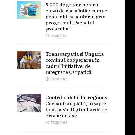
5.000 de grivne pentru
elevii de clasa întâi: cum se
poate obține ajutorul prin
programul „Pachetul
școlarului”
07.08.2026
Transcarpatia și Ungaria
continuă cooperarea în
cadrul Inițiativei de
Integrare Carpatică
07.08.2026
Contribuabilii din regiunea
Cernăuți au plătit, în șapte
luni, peste 10,6 miliarde de
grivne în taxe
07.08.2026