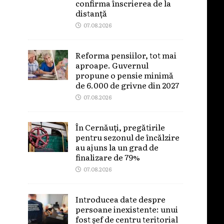
confirma înscrierea de la
distanță
07.08.2026
Reforma pensiilor, tot mai
aproape. Guvernul
propune o pensie minimă
de 6.000 de grivne din 2027
07.08.2026
În Cernăuți, pregătirile
pentru sezonul de încălzire
au ajuns la un grad de
finalizare de 79%
07.08.2026
Introducea date despre
persoane inexistente: unui
fost șef de centru teritorial