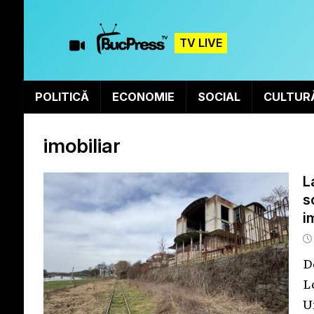
TV LIVE
POLITICĂ
ECONOMIE
SOCIAL
CULTUR
imobiliar
L
s
i
D
L
U