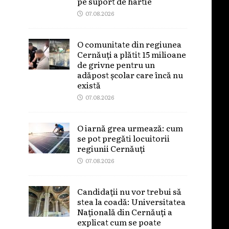
pe suport de hârtie
07.08.2026
O comunitate din regiunea
Cernăuți a plătit 15 milioane
de grivne pentru un
adăpost școlar care încă nu
există
07.08.2026
O iarnă grea urmează: cum
se pot pregăti locuitorii
regiunii Cernăuți
07.08.2026
Candidații nu vor trebui să
stea la coadă: Universitatea
Națională din Cernăuți a
explicat cum se poate