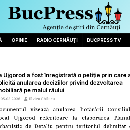
Ă
OPINIE
RADIO CERNĂUȚI
BUCPRESS TV
a Ujgorod a fost înregistrată o petiție prin care 
olicită anularea deciziilor privind dezvoltarea
mobiliară pe malul râului
05.03.2026
Elvira Chilaru
ocumentul vizează anularea hotărârii Consiliul
ocal Ujgorod referitoare la elaborarea Planul
rbanistic de Detaliu pentru teritoriul delimitat 