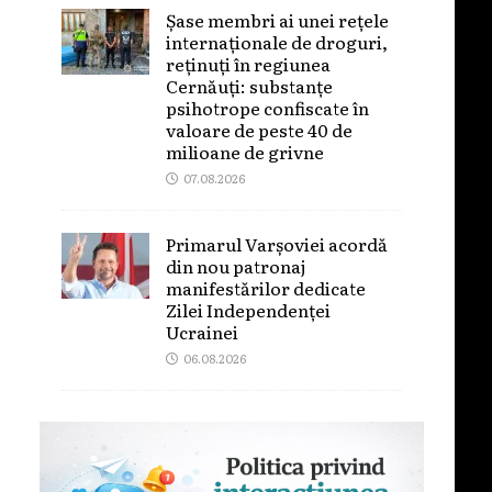
Șase membri ai unei rețele
internaționale de droguri,
reținuți în regiunea
Cernăuți: substanțe
psihotrope confiscate în
valoare de peste 40 de
milioane de grivne
07.08.2026
Primarul Varșoviei acordă
din nou patronaj
manifestărilor dedicate
Zilei Independenței
Ucrainei
06.08.2026