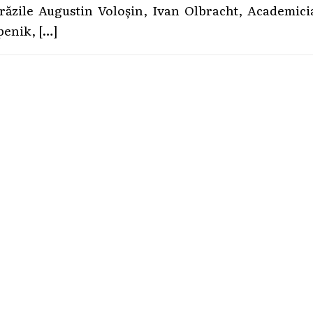
trăzile Augustin Voloșin, Ivan Olbracht, Academici
penik,
[…]