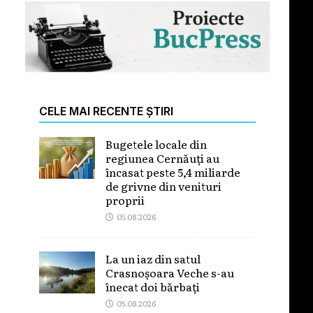
CELE MAI RECENTE ȘTIRI
Bugetele locale din
regiunea Cernăuți au
încasat peste 5,4 miliarde
de grivne din venituri
proprii
05.08.2026
La un iaz din satul
Crasnoșoara Veche s-au
înecat doi bărbați
05.08.2026