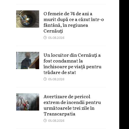
O femeie de 74 de ani a
murit după ce a căzut într-o
fântână, în regiunea
Cernăuți
05.08.2026
Un locuitor din Cernăuți a
fost condamnat la
închisoare pe viață pentru
trădare de stat
05.08.2026
Avertizare de pericol
extrem de incendii pentru
următoarele trei zile în
Transcarpatia
05.08.2026