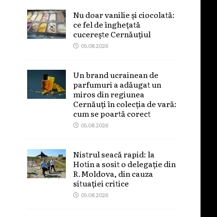
Nu doar vanilie și ciocolată:
ce fel de înghețată
cucerește Cernăuțiul
05.08.2026
Un brand ucrainean de
parfumuri a adăugat un
miros din regiunea
Cernăuți în colecția de vară:
cum se poartă corect
05.08.2026
Nistrul seacă rapid: la
Hotin a sosit o delegație din
R.Moldova, din cauza
situației critice
05.08.2026