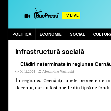
TV LIVE
POLITICĂ
ECONOMIE
SOCIAL
CULTUR
infrastructură socială
Clădiri neterminate în regiunea Cernăuți
04.11.2024
Alexandru Vasilachi
În regiunea Cernăuți, unele proiecte de in
deceniu, dar au fost oprite din lipsă de fondu