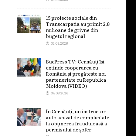
15 proiecte sociale din
Transcarpatia au primit 2,8
milioane de grivne din
bugetul regional
05.08.2026
BucPress TV: Cernăuți își
extinde cooperarea cu
România și pregătește noi
parteneriate cu Republica
Moldova (VIDEO)
04.08.2026
În Cernăuți, un instructor
auto acuzat de complicitate
la obținerea frauduloasă a
permisului de șofer