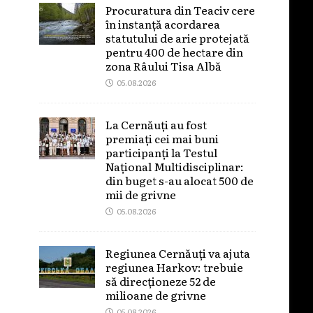
Procuratura din Teaciv cere
în instanță acordarea
statutului de arie protejată
pentru 400 de hectare din
zona Râului Tisa Albă
05.08.2026
La Cernăuți au fost
premiați cei mai buni
participanți la Testul
Național Multidisciplinar:
din buget s-au alocat 500 de
mii de grivne
05.08.2026
Regiunea Cernăuți va ajuta
regiunea Harkov: trebuie
să direcționeze 52 de
milioane de grivne
05.08.2026