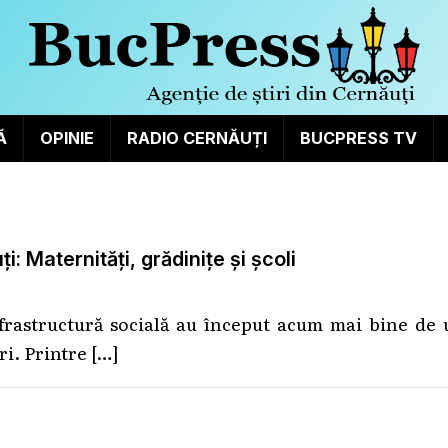
Ă
OPINIE
RADIO CERNĂUȚI
BUCPRESS TV
: Maternități, grădinițe și școli
frastructură socială au început acum mai bine de 
ri. Printre
[…]