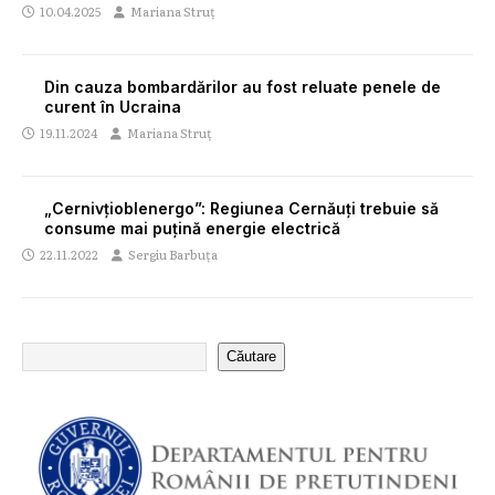
10.04.2025
Mariana Struț
Din cauza bombardărilor au fost reluate penele de
curent în Ucraina
19.11.2024
Mariana Struț
„Cernivțioblenergo”: Regiunea Cernăuți trebuie să
consume mai puțină energie electrică
22.11.2022
Sergiu Barbuța
Căutare