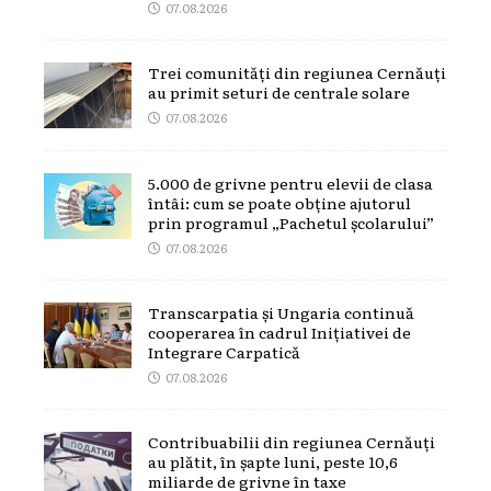
07.08.2026
Trei comunități din regiunea Cernăuți
au primit seturi de centrale solare
07.08.2026
5.000 de grivne pentru elevii de clasa
întâi: cum se poate obține ajutorul
prin programul „Pachetul școlarului”
07.08.2026
Transcarpatia și Ungaria continuă
cooperarea în cadrul Inițiativei de
Integrare Carpatică
07.08.2026
Contribuabilii din regiunea Cernăuți
au plătit, în șapte luni, peste 10,6
miliarde de grivne în taxe