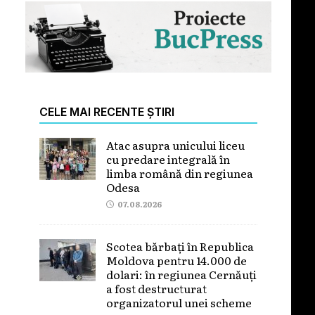
CELE MAI RECENTE ȘTIRI
Atac asupra unicului liceu
cu predare integrală în
limba română din regiunea
Odesa
07.08.2026
Scotea bărbați în Republica
Moldova pentru 14.000 de
dolari: în regiunea Cernăuți
a fost destructurat
organizatorul unei scheme