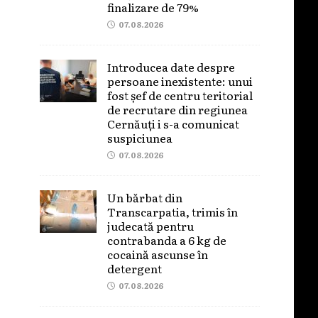
finalizare de 79%
07.08.2026
Introducea date despre
persoane inexistente: unui
fost șef de centru teritorial
de recrutare din regiunea
Cernăuți i s-a comunicat
suspiciunea
07.08.2026
Un bărbat din
Transcarpatia, trimis în
judecată pentru
contrabanda a 6 kg de
cocaină ascunse în
detergent
07.08.2026