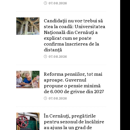
07.08.2026
Candidații nu vor trebui să
stea la coadă: Universitatea
Națională din Cernăuți a
explicat cum se poate
confirma înscrierea de la
distanță
07.08.2026
Reforma pensiilor, tot mai
aproape. Guvernul
propune o pensie minimă
de 6.000 de grivne din 2027
07.08.2026
În Cernăuți, pregătirile
pentru sezonul de încălzire
au ajuns la un grad de