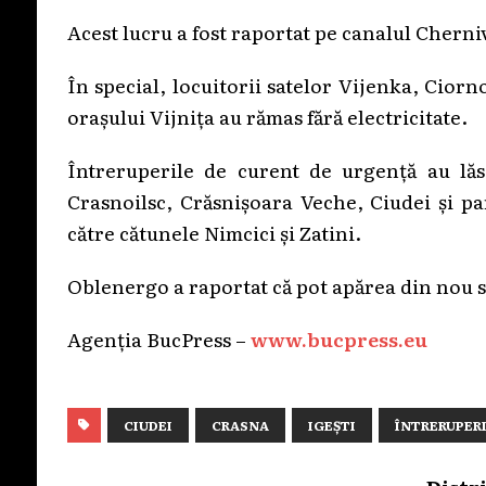
Acest lucru a fost raportat pe canalul Chern
În special, locuitorii satelor Vijenka, Cio
orașului Vijnița au rămas fără electricitate.
Întreruperile de curent de urgență au lăsa
Crasnoilsc, Crăsnișoara Veche, Ciudei și par
către cătunele Nimcici și Zatini.
Oblenergo a raportat că pot apărea din nou sit
Agenția BucPress –
www.bucpress.eu
CIUDEI
CRASNA
IGEȘTI
ÎNTRERUPERI
Distr