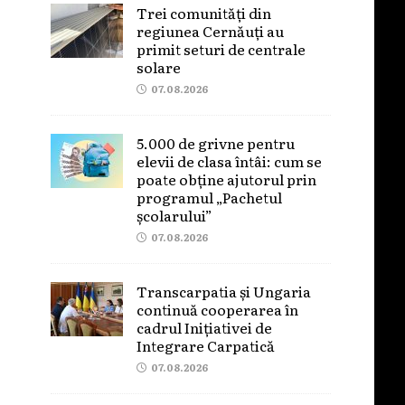
Trei comunități din
regiunea Cernăuți au
primit seturi de centrale
solare
07.08.2026
5.000 de grivne pentru
elevii de clasa întâi: cum se
poate obține ajutorul prin
programul „Pachetul
școlarului”
07.08.2026
Transcarpatia și Ungaria
continuă cooperarea în
cadrul Inițiativei de
Integrare Carpatică
07.08.2026