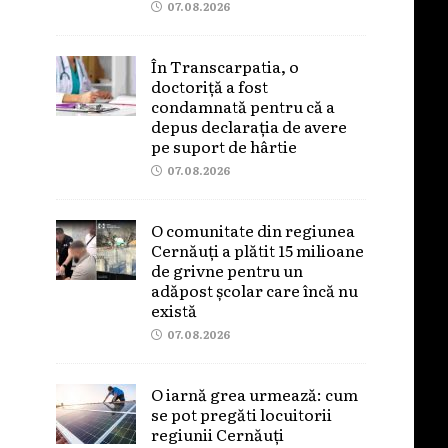
07.08.2026
În Transcarpatia, o
doctoriță a fost
condamnată pentru că a
depus declarația de avere
pe suport de hârtie
07.08.2026
O comunitate din regiunea
Cernăuți a plătit 15 milioane
de grivne pentru un
adăpost școlar care încă nu
există
07.08.2026
O iarnă grea urmează: cum
se pot pregăti locuitorii
regiunii Cernăuți