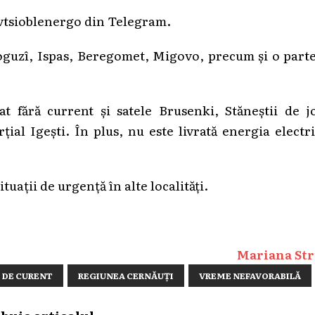
ivtsioblenergo din Telegram.
rnoguzî, Ispas, Beregomet, Migovo, precum și o part
t fără current și satele Brusenki, Stăneștii de jo
țial Igești. În plus, nu este livrată energia electr
uații de urgență în alte localități.
Mariana Str
 DE CURENT
REGIUNEA CERNĂUȚI
VREME NEFAVORABILĂ
ibuie articolul