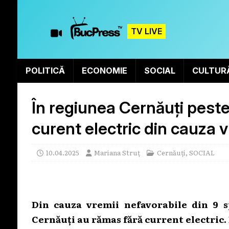
TV LIVE
POLITICĂ
ECONOMIE
SOCIAL
CULTUR
În regiunea Cernăuți peste 
curent electric din cauza v
10.04.2025
Mariana Struț
Cernăuți
,
SOCIAL
Din cauza vremii nefavorabile din 9 sp
Cernăuți au rămas fără current electric. 