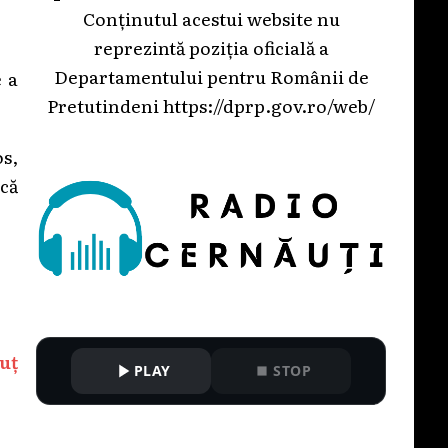
Conținutul acestui website nu
reprezintă poziția oficială a
Departamentului pentru Românii de
e a
Pretutindeni
https://dprp.gov.ro/web/
s,
ică
uț
PLAY
STOP