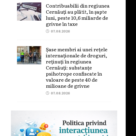
Contribuabilii din regiunea
Cernăuți au plătit, în șapte
luni, peste 10,6 miliarde de
grivne în taxe
07.08.2026
Șase membri ai unei rețele
internaționale de droguri,
reținuți în regiunea
Cernăuți: substanțe
psihotrope confiscate în
valoare de peste 40 de
milioane de grivne
07.08.2026