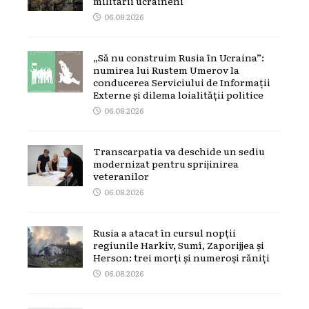
militarii ucraineni
06.08.2026
„Să nu construim Rusia în Ucraina”:
numirea lui Rustem Umerov la
conducerea Serviciului de Informații
Externe și dilema loialității politice
06.08.2026
Transcarpatia va deschide un sediu
modernizat pentru sprijinirea
veteranilor
06.08.2026
Rusia a atacat în cursul nopții
regiunile Harkiv, Sumî, Zaporijjea și
Herson: trei morți și numeroși răniți
06.08.2026