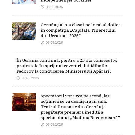
06.08.2026
Cernăuțiul s-a clasat pe locul al doilea
în competiția „Capitala Tineretului
din Ucraina – 2026”
06.08.2026
În Ucraina continuă, pentru a 21-a zi consecutiv,
protestele în sprijinul revenirii lui Mîhailo
Fedorov la conducerea Ministerului Apărării
06.08.2026
Spectatorii vor urca pe scenă, iar
acțiunea se va desfășura în sală:
Teatrul Dramatic din Cernăuți
pregătește premiera inedită a
spectacolului „Madona Bucovineană”
06.08.2026