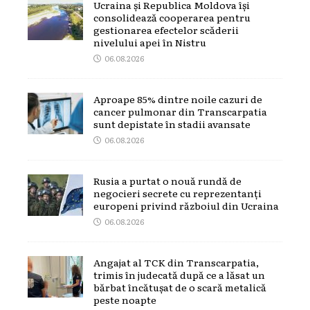
Ucraina și Republica Moldova își
consolidează cooperarea pentru
gestionarea efectelor scăderii
nivelului apei în Nistru
06.08.2026
Aproape 85% dintre noile cazuri de
cancer pulmonar din Transcarpatia
sunt depistate în stadii avansate
06.08.2026
Rusia a purtat o nouă rundă de
negocieri secrete cu reprezentanți
europeni privind războiul din Ucraina
06.08.2026
Angajat al TCK din Transcarpatia,
trimis în judecată după ce a lăsat un
bărbat încătușat de o scară metalică
peste noapte