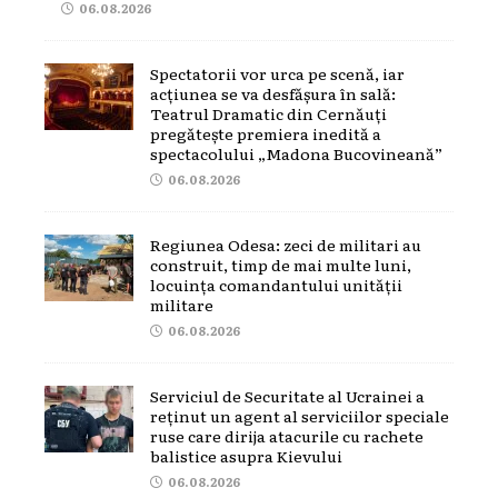
06.08.2026
Spectatorii vor urca pe scenă, iar
acțiunea se va desfășura în sală:
Teatrul Dramatic din Cernăuți
pregătește premiera inedită a
spectacolului „Madona Bucovineană”
06.08.2026
Regiunea Odesa: zeci de militari au
construit, timp de mai multe luni,
locuința comandantului unității
militare
06.08.2026
Serviciul de Securitate al Ucrainei a
reținut un agent al serviciilor speciale
ruse care dirija atacurile cu rachete
balistice asupra Kievului
06.08.2026