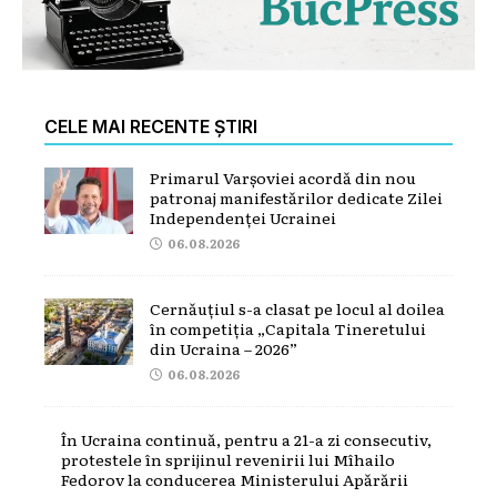
CELE MAI RECENTE ȘTIRI
Primarul Varșoviei acordă din nou
patronaj manifestărilor dedicate Zilei
Independenței Ucrainei
06.08.2026
Cernăuțiul s-a clasat pe locul al doilea
în competiția „Capitala Tineretului
din Ucraina – 2026”
06.08.2026
În Ucraina continuă, pentru a 21-a zi consecutiv,
protestele în sprijinul revenirii lui Mîhailo
Fedorov la conducerea Ministerului Apărării